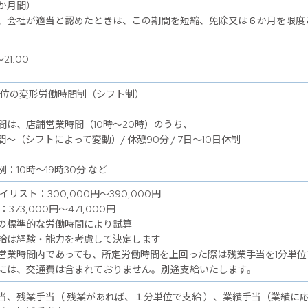
か月間）
、会社が適当と認めたときは、この期間を短縮、免除又は６か月を限度
～21:00
単位の変形労働時間制（シフト制）
間は、店舗営業時間（10時～20時）のうち、
間～（シフトによって変動）/ 休憩90分 / 7日～10日休制
：10時～19時30分 など
イリスト：300,000円～390,000円
：373,000円～471,000円
の標準的な労働時間により試算
給は経験・能力を考慮して決定します
営業時間内であっても、所定労働時間を上回った際は残業手当を1分単位
には、交通費は含まれておりません。別途支給いたします。
当、残業手当（ 残業があれば、１分単位で支給 ）、業績手当（業績に