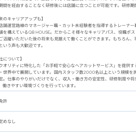
期間を経由することなく研修後には店舗に立つことが可能です。研修期
のキャリアアップも】
店舗運営路線のマネージャー職・カット未経験者を指導するトレーナー
舗を構えているQB HOUSE。だからこそ様々なキャリアパス、役職ポ
ご活躍いただいた後の将来も見据えて働くことができます。もちろん、
という声も大歓迎です。
社について】
クオリティに特化した「お手軽で安心なヘアカットサービス」を提供するヘ
・世界中で展開しています。国内スタッフ数2000名以上という規模を
定。仕事のやりがいだけでなく、収入・働き方の安定性、研修制度や将
、働きやすい環境づくりを行っています。
免許
定めなし