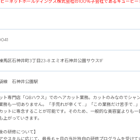
ービーネットホールディングス株式会社の100％子会社であるキュービ
0041
練馬区石神井町3丁目23-8 エミオ石神井公園サウス1F
袋線 石神井公園駅
ット専門店「QBハウス」でのヘアカット業務。カットのみなのでシャ
業務も一切ありません。「手荒れが辛くて…」「この業務だけ苦手で…
カットに専念することが可能です。そのため、一般的な美容室よりも一
も上がっていきます。
後の研修について】
アやスキルに応じて、最長６ヶ月の当社独自の研修プログラムを受けて