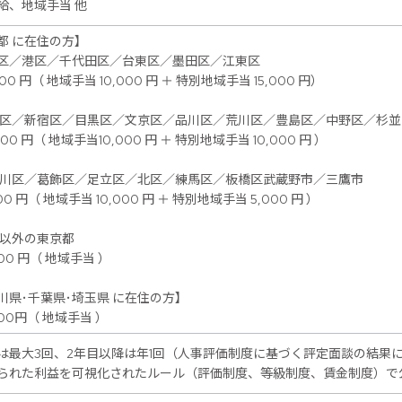
給、地域手当 他
都 に在住の方】
区／港区／千代田区／台東区／墨田区／江東区
00 円（ 地域手当 10,000 円 ＋ 特別地域手当 15,000 円）
谷区／新宿区／目黒区／文京区／品川区／荒川区／豊島区／中野区／杉
00 円（ 地域手当10,000 円 ＋ 特別地域手当 10,000 円 ）
戸川区／葛飾区／足立区／北区／練馬区／板橋区武蔵野市／三鷹市
00 円（ 地域手当 10,000 円 ＋ 特別地域手当 5,000 円 ）
記以外の東京都
00 円（ 地域手当 ）
川県･千葉県･埼玉県 に在住の方】
00円（ 地域手当 ）
は最大3回、2年目以降は年1回（人事評価制度に基づく評定面談の結果
られた利益を可視化されたルール（評価制度、等級制度、賃金制度）で