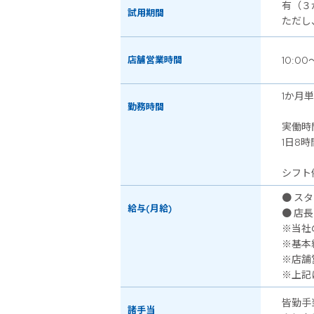
有（３
試用期間
ただし
店舗営業時間
10:00
1か月
勤務時間
実働時
1日8時
シフト例
● スタ
給与(月給)
● 店長
※当社
※基本
※店舗
※上記
皆勤手
諸手当