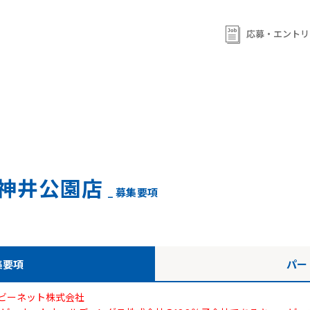
ml/wp-content/themes/qb/single-shop_recruit.php
on line
92
ml/wp-content/themes/qb/single-shop_recruit.php
on line
応募・エントリ
93
神井公園店
_ 募集要項
集要項
パー
ビーネット株式会社