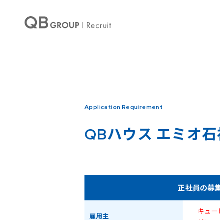
Warning
: Undefined array key 0 in
/home/qbhouse/qb-recruit.com/public_ht
Warning
: Undefined array key 3 in
/home/qbhouse/qb-recruit.com/public_ht
Application Requirement
QBハウス
エミオ石
正社員の募
キュー
雇用主