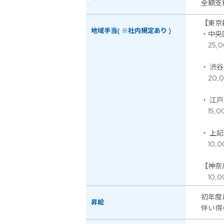
全額支
【東京
地域手当( ※社内規定あり )
・中央
25,0
・ 渋
20,0
・ 江
15,0
・ 上
10,0
【神奈
10,0
初年度
昇給
伴い得