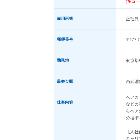
(キュ
雇用形態
正社員
郵便番号
〒177-
勤務地
東京都
最寄り駅
西武池
ヘアカ
仕事内容
などの
らヘア
分技術
【入社
キャリ