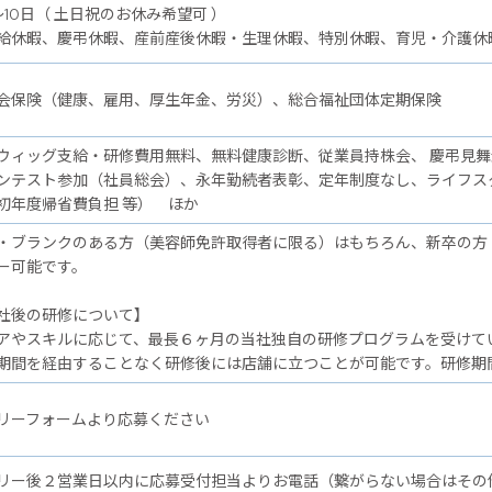
～10日（ 土日祝のお休み希望可 ）
給休暇、慶弔休暇、産前産後休暇・生理休暇、特別休暇、育児・介護休
会保険（健康、雇用、厚生年金、労災）、総合福祉団体定期保険
ウィッグ支給・研修費用無料、無料健康診断、従業員持株会、 慶弔見
ンテスト参加（社員総会）、永年勤続者表彰、定年制度なし、ライフス
初年度帰省費負担 等） ほか
・ブランクのある方（美容師免許取得者に限る）はもちろん、新卒の方
ー可能です。
後の研修について】
アやスキルに応じて、最長６ヶ月の当社独自の研修プログラムを受けて
期間を経由することなく研修後には店舗に立つことが可能です。研修期
リーフォームより応募ください
リー後２営業日以内に応募受付担当よりお電話（繋がらない場合はその