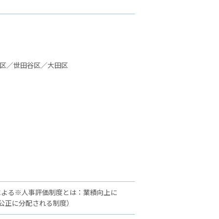
並区／世田谷区／大田区
による※人事評価制度とは：業績向上に
公正に分配される制度）