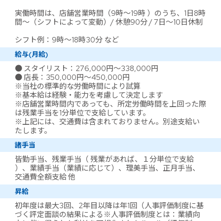
実働時間は、店舗営業時間（9時～19時 ）のうち、1日8時
間～（シフトによって変動）/ 休憩90分 / 7日～10日休制
シフト例：9時～18時30分 など
給与(月給)
● スタイリスト：276,000円～338,000円
● 店長：350,000円～450,000円
※当社の標準的な労働時間により試算
※基本給は経験・能力を考慮して決定します
※店舗営業時間内であっても、所定労働時間を上回った際
は残業手当を1分単位で支給しています。
※上記には、交通費は含まれておりません。別途支給い
たします。
諸手当
皆勤手当、残業手当（ 残業があれば、１分単位で支給
）、業績手当（業績に応じて）、理美手当、正月手当、
交通費全額支給 他
昇給
初年度は最大3回、2年目以降は年1回（人事評価制度に基
づく評定面談の結果による※人事評価制度とは：業績向