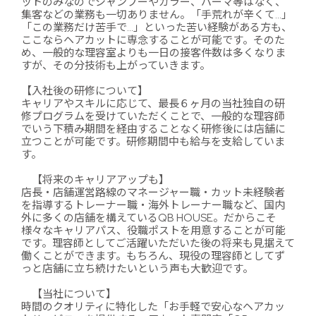
ットのみなのでシャンプーやカラー、パーマ等はなく、
集客などの業務も一切ありません。「手荒れが辛くて…」
「この業務だけ苦手で…」といった苦い経験がある方も、
ここならヘアカットに専念することが可能です。そのた
め、一般的な理容室よりも一日の接客件数は多くなりま
すが、その分技術も上がっていきます。
【入社後の研修について】
キャリアやスキルに応じて、最長６ヶ月の当社独自の研
修プログラムを受けていただくことで、一般的な理容師
でいう下積み期間を経由することなく研修後には店舗に
立つことが可能です。研修期間中も給与を支給していま
す。
【将来のキャリアアップも】
店長・店舗運営路線のマネージャー職・カット未経験者
を指導するトレーナー職・海外トレーナー職など、国内
外に多くの店舗を構えているQB HOUSE。だからこそ
様々なキャリアパス、役職ポストを用意することが可能
です。理容師としてご活躍いただいた後の将来も見据えて
働くことができます。もちろん、現役の理容師としてず
っと店舗に立ち続けたいという声も大歓迎です。
【当社について】
時間のクオリティに特化した「お手軽で安心なヘアカッ