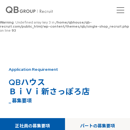
Warning
: Undefined array key 0 in
/home/qbhouse/qb-
recruit.com/public_html/wp-content/themes/qb/single-shop_recruit.php
on line
92
Warning
: Undefined array key 3 in
/home/qbhouse/qb-
recruit.com/public_html/wp-content/themes/qb/single-shop_recruit.php
on line
93
Application Requirement
QBハウス
ＢｉＶｉ新さっぽろ店
_ 募集要項
正社員の募集要項
パートの募集要項