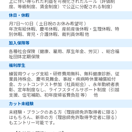
上に伴い得られた利益を可視化されたルール（評価制
度、等級制度、賃金制度）で公正に分配される制度）
休日・休暇
月7日～10日（ 土日祝のお休み希望可 ）
年次有給休暇、慶弔休暇、産前産後休暇・生理休暇、特
別休暇、育児・介護休暇、裁判員休暇 他
加入保険等
各種社会保険（健康、雇用、厚生年金、労災）、総合福
祉団体定期保険
福利厚生
練習用ウィッグ支給・研修費用無料、無料健康診断、従
業員持株会、 慶弔見舞金、事故・疾病時休業補償給付
金、カットコンテスト参加（社員総会）、永年勤続者表
彰、定年制度なし、ライフスタイルサポート制度（引越
支援、住宅補助、初年度帰省費負担 等） 他
カット未経験
未経験・ブランクのある方（理容師免許取得者に限る）
はもちろん、新卒の方（理容師免許取得予定者に限る）
もエントリー可能です。