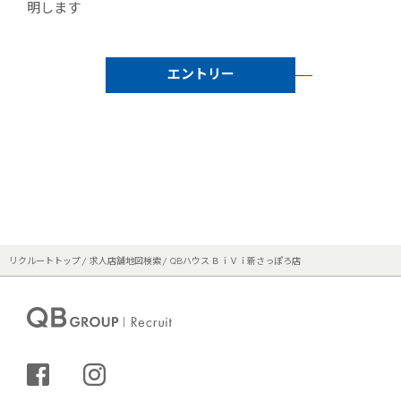
明します
エントリー
リクルートトップ
求人店舗地図検索
QBハウス ＢｉＶｉ新さっぽろ店
シェアする
インスタグラム