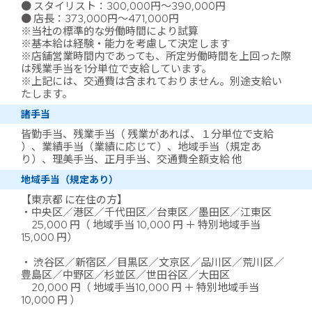
● スタイリスト：300,000円～390,000円
● 店長：373,000円～471,000円
※当社の標準的な労働時間により試算
※基本給は経験・能力を考慮して決定します
※店舗営業時間内であっても、所定労働時間を上回った際
は残業手当を1分単位で支給しています。
※上記には、交通費は含まれておりません。別途支給い
たします。
諸手当
皆勤手当、残業手当（ 残業があれば、１分単位で支給
）、業績手当（業績に応じて）、地域手当（規定あ
り）、理美手当、正月手当、交通費全額支給 他
地域手当（規定あり）
【東京都 に在住の方】
・中央区／港区／千代田区／台東区／墨田区／江東区
25,000 円（ 地域手当 10,000 円 ＋ 特別地域手当
15,000 円）
・ 渋谷区／新宿区／目黒区／文京区／品川区／荒川区／
豊島区／中野区／杉並区／世田谷区／大田区
20,000 円（ 地域手当10,000 円 ＋ 特別地域手当
10,000 円 ）