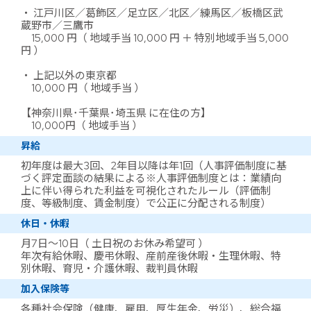
・ 江戸川区／葛飾区／足立区／北区／練馬区／板橋区武
蔵野市／三鷹市
15,000 円（ 地域手当 10,000 円 ＋ 特別地域手当 5,000
円 ）
・ 上記以外の東京都
10,000 円（ 地域手当 ）
【神奈川県･千葉県･埼玉県 に在住の方】
10,000円（ 地域手当 ）
昇給
初年度は最大3回、2年目以降は年1回（人事評価制度に基
づく評定面談の結果による※人事評価制度とは：業績向
上に伴い得られた利益を可視化されたルール（評価制
度、等級制度、賃金制度）で公正に分配される制度）
休日・休暇
月7日～10日（ 土日祝のお休み希望可 ）
年次有給休暇、慶弔休暇、産前産後休暇・生理休暇、特
別休暇、育児・介護休暇、裁判員休暇
加入保険等
各種社会保険（健康、雇用、厚生年金、労災）、総合福