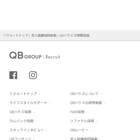
リクルートトップ
求人店舗地図検索
QBハウス 大塚駅前店
シェアする
インスタグラム
リクルートトップ
QBハウスについて
ライフスタイルサポート
QBハウスの研修制度
QBハウス採用
FaSS採用
カムバック採用
リファラル採用
スタッフインタビュー
QBムービー
QBコンテンツ
求人店舗地図検索