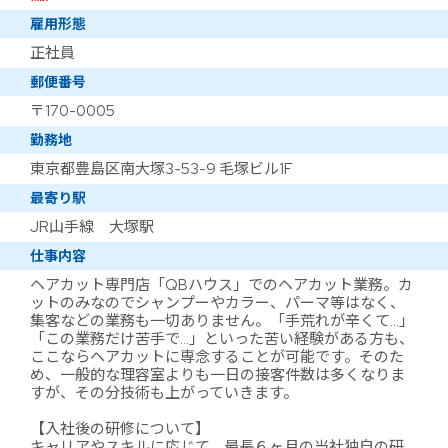
雇用形態
正社員
郵便番号
〒170-0005
勤務地
東京都豊島区南大塚3-53-9 毛塚ビル1F
最寄り駅
JR山手線 大塚駅
仕事内容
ヘアカット専門店「QBハウス」でのヘアカット業務。カ
ットのみなのでシャンプーやカラー、パーマ等はなく、
集客などの業務も一切ありません。「手荒れが辛くて…」
「この業務だけ苦手で…」といった苦い経験がある方も、
ここならヘアカットに専念することが可能です。そのた
め、一般的な理容室よりも一日の接客件数は多くなりま
すが、その分技術も上がっていきます。
【入社後の研修について】
キャリアやスキルに応じて、最長６ヶ月の当社独自の研