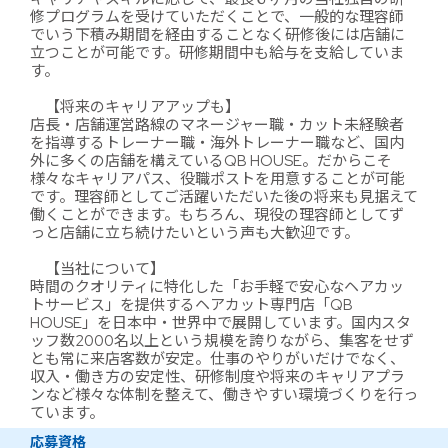
修プログラムを受けていただくことで、一般的な理容師
でいう下積み期間を経由することなく研修後には店舗に
立つことが可能です。研修期間中も給与を支給していま
す。
【将来のキャリアアップも】
店長・店舗運営路線のマネージャー職・カット未経験者
を指導するトレーナー職・海外トレーナー職など、国内
外に多くの店舗を構えているQB HOUSE。だからこそ
様々なキャリアパス、役職ポストを用意することが可能
です。理容師としてご活躍いただいた後の将来も見据えて
働くことができます。もちろん、現役の理容師としてず
っと店舗に立ち続けたいという声も大歓迎です。
【当社について】
時間のクオリティに特化した「お手軽で安心なヘアカッ
トサービス」を提供するヘアカット専門店「QB
HOUSE」を日本中・世界中で展開しています。国内スタ
ッフ数2000名以上という規模を誇りながら、集客をせず
とも常に来店客数が安定。仕事のやりがいだけでなく、
収入・働き方の安定性、研修制度や将来のキャリアプラ
ンなど様々な体制を整えて、働きやすい環境づくりを行っ
ています。
応募資格