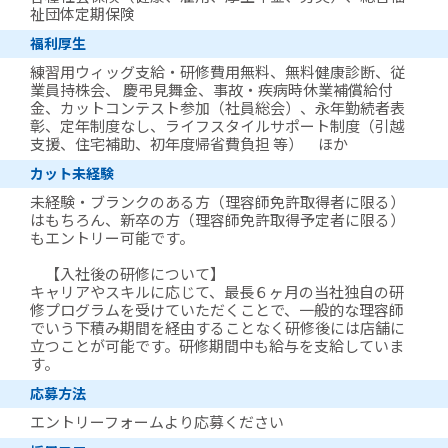
祉団体定期保険
福利厚生
練習用ウィッグ支給・研修費用無料、無料健康診断、従
業員持株会、 慶弔見舞金、事故・疾病時休業補償給付
金、カットコンテスト参加（社員総会）、永年勤続者表
彰、定年制度なし、ライフスタイルサポート制度（引越
支援、住宅補助、初年度帰省費負担 等） ほか
カット未経験
未経験・ブランクのある方（理容師免許取得者に限る）
はもちろん、新卒の方（理容師免許取得予定者に限る）
もエントリー可能です。
【入社後の研修について】
キャリアやスキルに応じて、最長６ヶ月の当社独自の研
修プログラムを受けていただくことで、一般的な理容師
でいう下積み期間を経由することなく研修後には店舗に
立つことが可能です。研修期間中も給与を支給していま
す。
応募方法
エントリーフォームより応募ください