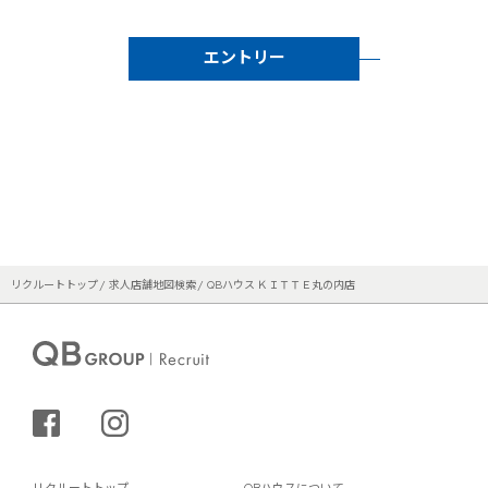
エントリー
リクルートトップ
求人店舗地図検索
QBハウス ＫＩＴＴＥ丸の内店
シェアする
インスタグラム