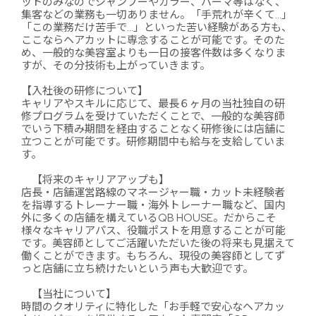
ットのみなのでシャンプーやカラー、パーマ等はなく、
集客などの業務も一切ありません。「手荒れが辛くて…」
「この業務だけ苦手で…」といった苦い経験がある方も、
ここならヘアカットに専念することが可能です。そのた
め、一般的な美容室よりも一日の接客件数は多くなりま
すが、その分技術も上がっていきます。
【入社後の研修について】
キャリアやスキルに応じて、最長６ヶ月の当社独自の研
修プログラムを受けていただくことで、一般的な美容師
でいう下積み期間を経由することなく研修後には店舗に
立つことが可能です。研修期間中も給与を支給していま
す。
【将来のキャリアアップも】
店長・店舗運営路線のマネージャー職・カット未経験者
を指導するトレーナー職・海外トレーナー職など、国内
外に多くの店舗を構えているQB HOUSE。だからこそ
様々なキャリアパス、役職ポストを用意することが可能
です。美容師としてご活躍いただいた後の将来も見据えて
働くことができます。もちろん、現役の美容師としてず
っと店舗に立ち続けたいという声も大歓迎です。
【当社について】
時間のクオリティに特化した「お手軽で安心なヘアカッ