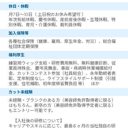
休日・休暇
月7日～10日（ 土日祝のお休み希望可 ）
年次有給休暇、慶弔休暇、産前産後休暇・生理休暇、特
別休暇、育児・介護休暇、裁判員休暇
加入保険等
各種社会保険（健康、雇用、厚生年金、労災）、総合福
祉団体定期保険
福利厚生
練習用ウィッグ支給・研修費用無料、無料健康診断、従
業員持株会、 慶弔見舞金、事故・疾病時休業補償給付
金、カットコンテスト参加（社員総会）、永年勤続者表
彰、定年制度なし、ライフスタイルサポート制度（引越
支援、住宅補助、初年度帰省費負担 等） ほか
カット未経験
未経験・ブランクのある方（美容師免許取得者に限る）
はもちろん、新卒の方（美容師免許取得予定者に限る）
もエントリー可能です。
【入社後の研修について】
キャリアやスキルに応じて、最長６ヶ月の当社独自の研