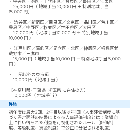
・中央区／港区／千代田区／台東区／墨田区／江東区
25,000 円（ 地域手当 10,000 円 ＋ 特別地域手当
15,000 円）
・ 渋谷区／新宿区／目黒区／文京区／品川区／荒川区／
豊島区／中野区／杉並区／世田谷区／大田区
20,000 円（ 地域手当10,000 円 ＋ 特別地域手当
10,000 円 ）
・ 江戸川区／葛飾区／足立区／北区／練馬区／板橋区武
蔵野市／三鷹市
15,000 円（ 地域手当 10,000 円 ＋ 特別地域手当 5,000
円 ）
・ 上記以外の東京都
10,000 円（ 地域手当 ）
【神奈川県･千葉県･埼玉県 に在住の方】
10,000円（ 地域手当 ）
昇給
初年度は最大3回、2年目以降は年1回（人事評価制度に基
づく評定面談の結果による※人事評価制度とは：業績向
上に伴い得られた利益を可視化されたルール（評価制
度、等級制度、賃金制度）で公正に分配される制度）