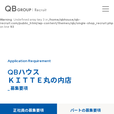
Warning
: Undefined array key 0 in
/home/qbhouse/qb-
recruit.com/public_html/wp-content/themes/qb/single-shop_recruit.php
on line
92
Warning
: Undefined array key 3 in
/home/qbhouse/qb-
recruit.com/public_html/wp-content/themes/qb/single-shop_recruit.php
on line
93
Application Requirement
QBハウス
ＫＩＴＴＥ丸の内店
_ 募集要項
正社員の募集要項
パートの募集要項