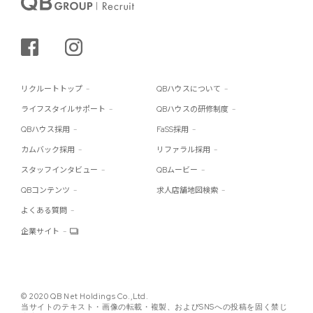
シェアする
インスタグラム
リクルートトップ
QBハウスについて
ライフスタイルサポート
QBハウスの研修制度
QBハウス採用
FaSS採用
カムバック採用
リファラル採用
スタッフインタビュー
QBムービー
QBコンテンツ
求人店舗地図検索
よくある質問
企業サイト
© 2020 QB Net Holdings Co.,Ltd.
当サイトのテキスト・画像の転載・複製、およびSNSへの投稿を固く禁じ