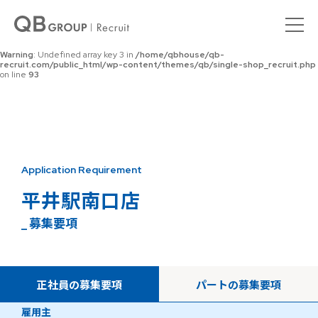
Warning
: Undefined array key 0 in
/home/qbhouse/qb-
recruit.com/public_html/wp-content/themes/qb/single-shop_recruit.php
on line
92
Warning
: Undefined array key 3 in
/home/qbhouse/qb-
recruit.com/public_html/wp-content/themes/qb/single-shop_recruit.php
on line
93
Application Requirement
平井駅南口店
_ 募集要項
正社員の募集要項
パートの募集要項
雇用主