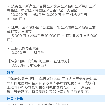
・ 渋谷区／新宿区／目黒区／文京区／品川区／荒川区／
豊島区／中野区／杉並区／世田谷区／大田区
20,000 円（ 地域手当10,000 円 ＋ 特別地域手当
10,000 円 ）
・ 江戸川区／葛飾区／足立区／北区／練馬区／板橋区武
蔵野市／三鷹市
15,000 円（ 地域手当 10,000 円 ＋ 特別地域手当 5,000
円 ）
・ 上記以外の東京都
10,000 円（ 地域手当 ）
【神奈川県･千葉県･埼玉県 に在住の方】
10,000円（ 地域手当 ）
昇給
初年度は最大3回、2年目以降は年1回（人事評価制度に基
づく評定面談の結果による※人事評価制度とは：業績向
上に伴い得られた利益を可視化されたルール（評価制
度、等級制度、賃金制度）で公正に分配される制度）
休日・休暇