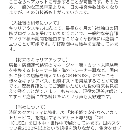
ここならヘアカットに専念することが可能です。そのた
め、一般的な理美容室よりも一日の接客件数は多くなり
ますが、その分技術も上がっていきます。
【入社後の研修について】
キャリアやスキルに応じて、最長６ヶ月の当社独自の研
修プログラムを受けていただくことで、一般的な美容師
でいう下積み期間を経由することなく研修後には店舗に
立つことが可能です。研修期間中も給与を支給していま
す。
【将来のキャリアアップも】
店長・店舗運営路線のマネージャー職・カット未経験者
を指導するトレーナー職・海外トレーナー職など、国内
外に多くの店舗を構えているQB HOUSE。だからこそ
様々なキャリアパス、役職ポストを用意することが可能
です。理美容師としてご活躍いただいた後の将来も見据
えて働くことができます。もちろん、現役の理美容師とし
てずっと店舗に立ち続けたいという声も大歓迎です。
【当社について】
時間のクオリティに特化した「お手軽で安心なヘアカッ
トサービス」を提供するヘアカット専門店「QB
HOUSE」を日本中・世界中で展開しています。国内スタ
ッフ数2000名以上という規模を誇りながら、集客をせず