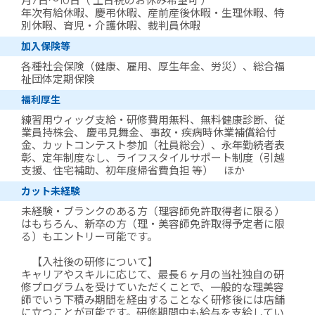
月7日～10日（ 土日祝のお休み希望可 ）
年次有給休暇、慶弔休暇、産前産後休暇・生理休暇、特
別休暇、育児・介護休暇、裁判員休暇
加入保険等
各種社会保険（健康、雇用、厚生年金、労災）、総合福
祉団体定期保険
福利厚生
練習用ウィッグ支給・研修費用無料、無料健康診断、従
業員持株会、 慶弔見舞金、事故・疾病時休業補償給付
金、カットコンテスト参加（社員総会）、永年勤続者表
彰、定年制度なし、ライフスタイルサポート制度（引越
支援、住宅補助、初年度帰省費負担 等） ほか
カット未経験
未経験・ブランクのある方（理容師免許取得者に限る）
はもちろん、新卒の方（理・美容師免許取得予定者に限
る）もエントリー可能です。
【入社後の研修について】
キャリアやスキルに応じて、最長６ヶ月の当社独自の研
修プログラムを受けていただくことで、一般的な理美容
師でいう下積み期間を経由することなく研修後には店舗
に立つことが可能です。研修期間中も給与を支給してい