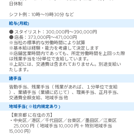
日休制
シフト例：10時～19時30分 など
給与(月給)
● スタイリスト：300,000円～390,000円
● 店長：373,000円～471,000円
※当社の標準的な労働時間により試算
※基本給は経験・能力を考慮して決定します
※店舗営業時間内であっても、所定労働時間を上回った際
は残業手当を1分単位で支給しています。
※上記には、交通費は含まれておりません。別途支給い
たします。
諸手当
皆勤手当、残業手当（ 残業があれば、１分単位で支給
）、業績手当（業績に応じて）、理美手当、正月手当、
交通費全額支給、地域手当 他
地域手当( ※社内規定あり )
【東京都 に在住の方】
・中央区／港区／千代田区／台東区／墨田区／江東区
25,000 円（ 地域手当 10,000 円 ＋ 特別地域手当
15,000 円）