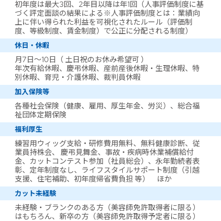
初年度は最大3回、2年目以降は年1回（人事評価制度に基
づく評定面談の結果による※人事評価制度とは：業績向
上に伴い得られた利益を可視化されたルール（評価制
度、等級制度、賃金制度）で公正に分配される制度）
休日・休暇
月7日～10日（ 土日祝のお休み希望可 ）
年次有給休暇、慶弔休暇、産前産後休暇・生理休暇、特
別休暇、育児・介護休暇、裁判員休暇
加入保険等
各種社会保険（健康、雇用、厚生年金、労災）、総合福
祉団体定期保険
福利厚生
練習用ウィッグ支給・研修費用無料、無料健康診断、従
業員持株会、 慶弔見舞金、事故・疾病時休業補償給付
金、カットコンテスト参加（社員総会）、永年勤続者表
彰、定年制度なし、ライフスタイルサポート制度（引越
支援、住宅補助、初年度帰省費負担 等） ほか
カット未経験
未経験・ブランクのある方（美容師免許取得者に限る）
はもちろん、新卒の方（美容師免許取得予定者に限る）