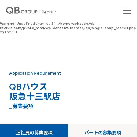
Warning
: Undefined array key 0 in
/home/qbhouse/qb-
recruit.com/public_html/wp-content/themes/qb/single-shop_recruit.php
on line
92
Warning
: Undefined array key 3 in
/home/qbhouse/qb-
recruit.com/public_html/wp-content/themes/qb/single-shop_recruit.php
on line
93
Application Requirement
QBハウス
阪急十三駅店
_ 募集要項
正社員の募集要項
パートの募集要項