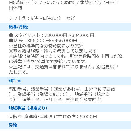
日8時間～（シフトによって変動）/ 休憩90分 / 7日～10
日休制
シフト例：9時～18時30分 など
給与(月給)
● スタイリスト：280,000円～384,000円
● 店長：366,000円～456,000円
※当社の標準的な労働時間により試算
※基本給は経験・能力を考慮して決定します
※店舗営業時間内であっても、所定労働時間を上回った際
は残業手当を1分単位で支給しています。
※上記には、交通費は含まれておりません。別途支給い
たします。
諸手当
皆勤手当、残業手当（ 残業があれば、１分単位で支給
）、業績手当（業績に応じて）、地域手当（規定あ
り）、理美手当、正月手当、交通費全額支給 他
地域手当（規定あり）
大阪府･京都府･兵庫県 に在住の方：5,000円
昇給