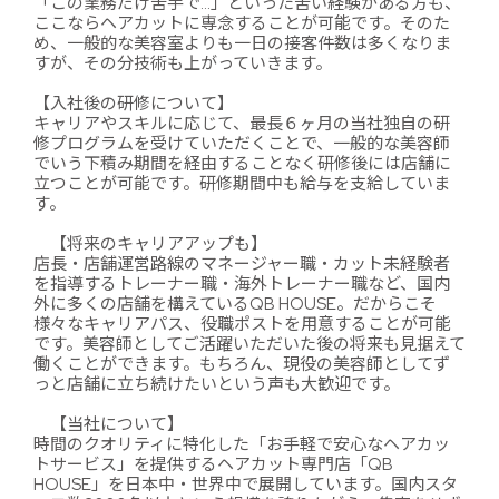
「この業務だけ苦手で…」といった苦い経験がある方も、
ここならヘアカットに専念することが可能です。そのた
め、一般的な美容室よりも一日の接客件数は多くなりま
すが、その分技術も上がっていきます。
【入社後の研修について】
キャリアやスキルに応じて、最長６ヶ月の当社独自の研
修プログラムを受けていただくことで、一般的な美容師
でいう下積み期間を経由することなく研修後には店舗に
立つことが可能です。研修期間中も給与を支給していま
す。
【将来のキャリアアップも】
店長・店舗運営路線のマネージャー職・カット未経験者
を指導するトレーナー職・海外トレーナー職など、国内
外に多くの店舗を構えているQB HOUSE。だからこそ
様々なキャリアパス、役職ポストを用意することが可能
です。美容師としてご活躍いただいた後の将来も見据えて
働くことができます。もちろん、現役の美容師としてず
っと店舗に立ち続けたいという声も大歓迎です。
【当社について】
時間のクオリティに特化した「お手軽で安心なヘアカッ
トサービス」を提供するヘアカット専門店「QB
HOUSE」を日本中・世界中で展開しています。国内スタ