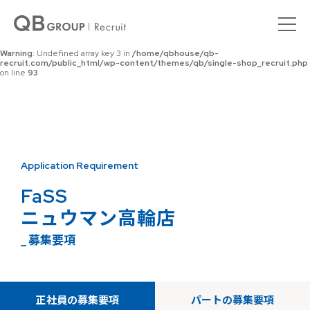
Warning
: Undefined array key 0 in
/home/qbhouse/qb-
recruit.com/public_html/wp-content/themes/qb/single-shop_recruit.php
on line
92
Warning
: Undefined array key 3 in
/home/qbhouse/qb-
recruit.com/public_html/wp-content/themes/qb/single-shop_recruit.php
on line
93
Application Requirement
FaSS
ニュウマン高輪店
_ 募集要項
正社員の募集要項
パートの募集要項