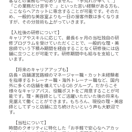
客などの業務も一切ありません。「手荒れが辛くて…」
「この業務だけ苦手で…」といった苦い経験がある方も、
ここならヘアカットに専念することが可能です。そのた
め、一般的な美容室よりも一日の接客件数は多くなりま
すが、その分技術も上がっていきます。
【入社後の研修について】
キャリアやスキルに応じて、最長６ヶ月の当社独自の研
修プログラムを受けていただくことで、一般的な理・美
容師でいう下積み期間を経由することなく研修後には店
舗に立つことが可能です。研修期間中も給与を支給して
います。
【将来のキャリアアップも】
店長・店舗運営路線のマネージャー職・カット未経験者
を指導するトレーナー職・海外トレーナー職など、国内
外に多くの店舗を構えているQB グループ。だからこそ
様々なキャリアパス、役職ポストをご用意することが可
能です。理・美容師としてご活躍いただいた後の将来も
見据えて働くことができます。もちろん、現役の理・美容
師としてずっと店舗に立ち続けたいという声も大歓迎で
す。
【当社について】
時間のクオリティに特化した「お手軽で安心なヘアカッ