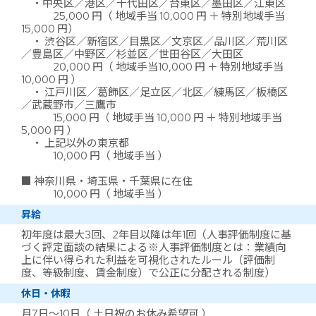
・中央区／港区／千代田区／台東区／墨田区／江東区
25,000 円（ 地域手当 10,000 円 ＋ 特別地域手当
15,000 円）
・ 渋谷区／新宿区／目黒区／文京区／品川区／荒川区
／豊島区／中野区／杉並区／世田谷区／大田区
20,000 円（ 地域手当10,000 円 ＋ 特別地域手当
10,000 円 ）
・ 江戸川区／葛飾区／足立区／北区／練馬区／板橋区
／武蔵野市／三鷹市
15,000 円（ 地域手当 10,000 円 ＋ 特別地域手当
5,000 円 ）
・ 上記以外の東京都
10,000 円（ 地域手当 ）
■ 神奈川県・埼玉県・千葉県に在住
10,000 円（ 地域手当 ）
昇給
初年度は最大3回、2年目以降は年1回（人事評価制度に基
づく評定面談の結果による※人事評価制度とは：業績向
上に伴い得られた利益を可視化されたルール（評価制
度、等級制度、賃金制度）で公正に分配される制度）
休日・休暇
月7日～10日（ 土日祝のお休み希望可 ）