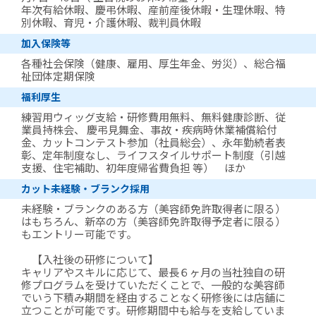
年次有給休暇、慶弔休暇、産前産後休暇・生理休暇、特
別休暇、育児・介護休暇、裁判員休暇
加入保険等
各種社会保険（健康、雇用、厚生年金、労災）、総合福
祉団体定期保険
福利厚生
練習用ウィッグ支給・研修費用無料、無料健康診断、従
業員持株会、 慶弔見舞金、事故・疾病時休業補償給付
金、カットコンテスト参加（社員総会）、永年勤続者表
彰、定年制度なし、ライフスタイルサポート制度（引越
支援、住宅補助、初年度帰省費負担 等） ほか
カット未経験・ブランク採用
未経験・ブランクのある方（美容師免許取得者に限る）
はもちろん、新卒の方（美容師免許取得予定者に限る）
もエントリー可能です。
【入社後の研修について】
キャリアやスキルに応じて、最長６ヶ月の当社独自の研
修プログラムを受けていただくことで、一般的な美容師
でいう下積み期間を経由することなく研修後には店舗に
立つことが可能です。研修期間中も給与を支給していま