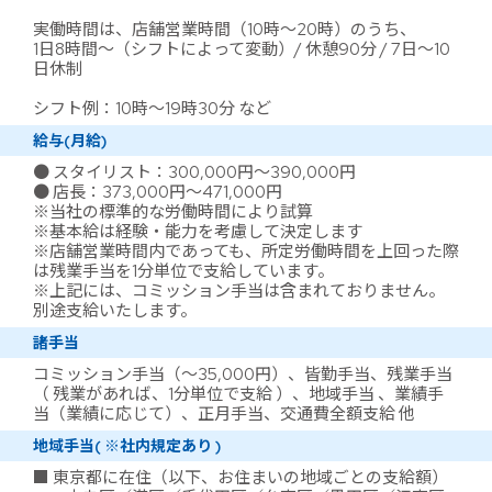
実働時間は、店舗営業時間（10時～20時）のうち、
1日8時間～（シフトによって変動）/ 休憩90分 / 7日～10
日休制
シフト例：10時～19時30分 など
給与(月給)
● スタイリスト：300,000円～390,000円
● 店長：373,000円～471,000円
※当社の標準的な労働時間により試算
※基本給は経験・能力を考慮して決定します
※店舗営業時間内であっても、所定労働時間を上回った際
は残業手当を1分単位で支給しています。
※上記には、コミッション手当は含まれておりません。
別途支給いたします。
諸手当
コミッション手当（～35,000円）、皆勤手当、残業手当
（ 残業があれば、1分単位で支給 ）、地域手当 、業績手
当（業績に応じて）、正月手当、交通費全額支給 他
地域手当( ※社内規定あり )
■ 東京都に在住（以下、お住まいの地域ごとの支給額）