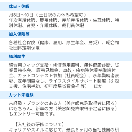
休日・休暇
月8日～10日（ 土日祝のお休み希望可 ）
年次有給休暇、慶弔休暇、産前産後休暇・生理休暇、特
別休暇、育児・介護休暇、裁判員休暇
加入保険等
各種社会保険（健康、雇用、厚生年金、労災）、総合福
祉団体定期保険
福利厚生
練習用ウィッグ支給・研修費用無料、無料健康診断、従
業員持株会、 慶弔見舞金、事故・疾病時休業補償給付
金、カットコンテスト参加（社員総会）、永年勤続者表
彰、定年制度なし、ライフスタイルサポート制度（引越
支援、住宅補助、初年度帰省費負担 等） ほか
カット未経験
未経験・ブランクのある方（美容師免許取得者に限る）
はもちろん、新卒の方（美容師免許取得予定者に限る）
もエントリー可能です。
【入社後の研修について】
キャリアやスキルに応じて、最長６ヶ月の当社独自の研