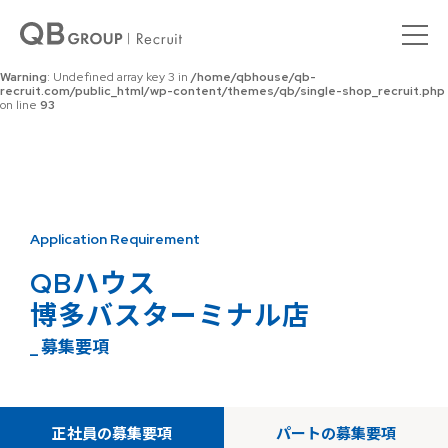
Warning
: Undefined array key 0 in
/home/qbhouse/qb-
recruit.com/public_html/wp-content/themes/qb/single-shop_recruit.php
on line
92
Warning
: Undefined array key 3 in
/home/qbhouse/qb-
recruit.com/public_html/wp-content/themes/qb/single-shop_recruit.php
on line
93
Application Requirement
QBハウス
博多バスターミナル店
_ 募集要項
正社員の募集要項
パートの募集要項