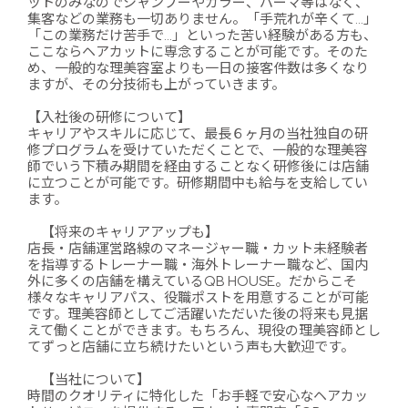
ットのみなのでシャンプーやカラー、パーマ等はなく、
集客などの業務も一切ありません。「手荒れが辛くて…」
「この業務だけ苦手で…」といった苦い経験がある方も、
ここならヘアカットに専念することが可能です。そのた
め、一般的な理美容室よりも一日の接客件数は多くなり
ますが、その分技術も上がっていきます。
【入社後の研修について】
キャリアやスキルに応じて、最長６ヶ月の当社独自の研
修プログラムを受けていただくことで、一般的な理美容
師でいう下積み期間を経由することなく研修後には店舗
に立つことが可能です。研修期間中も給与を支給してい
ます。
【将来のキャリアアップも】
店長・店舗運営路線のマネージャー職・カット未経験者
を指導するトレーナー職・海外トレーナー職など、国内
外に多くの店舗を構えているQB HOUSE。だからこそ
様々なキャリアパス、役職ポストを用意することが可能
です。理美容師としてご活躍いただいた後の将来も見据
えて働くことができます。もちろん、現役の理美容師とし
てずっと店舗に立ち続けたいという声も大歓迎です。
【当社について】
時間のクオリティに特化した「お手軽で安心なヘアカッ