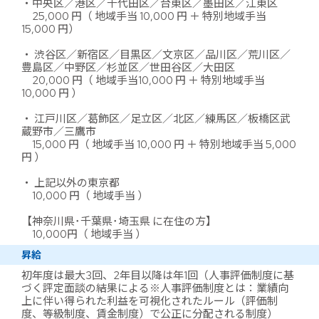
・中央区／港区／千代田区／台東区／墨田区／江東区
25,000 円（ 地域手当 10,000 円 ＋ 特別地域手当
15,000 円）
・ 渋谷区／新宿区／目黒区／文京区／品川区／荒川区／
豊島区／中野区／杉並区／世田谷区／大田区
20,000 円（ 地域手当10,000 円 ＋ 特別地域手当
10,000 円 ）
・ 江戸川区／葛飾区／足立区／北区／練馬区／板橋区武
蔵野市／三鷹市
15,000 円（ 地域手当 10,000 円 ＋ 特別地域手当 5,000
円 ）
・ 上記以外の東京都
10,000 円（ 地域手当 ）
【神奈川県･千葉県･埼玉県 に在住の方】
10,000円（ 地域手当 ）
昇給
初年度は最大3回、2年目以降は年1回（人事評価制度に基
づく評定面談の結果による※人事評価制度とは：業績向
上に伴い得られた利益を可視化されたルール（評価制
度、等級制度、賃金制度）で公正に分配される制度）