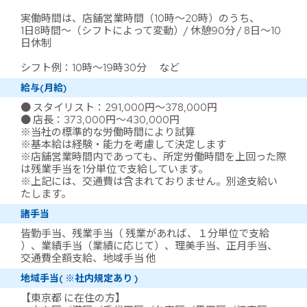
実働時間は、店舗営業時間（10時～20時）のうち、
1日8時間～（シフトによって変動）/ 休憩90分 / 8日～10
日休制
シフト例：10時～19時30分 など
給与(月給)
● スタイリスト：291,000円～378,000円
● 店長：373,000円～430,000円
※当社の標準的な労働時間により試算
※基本給は経験・能力を考慮して決定します
※店舗営業時間内であっても、所定労働時間を上回った際
は残業手当を1分単位で支給しています。
※上記には、交通費は含まれておりません。別途支給い
たします。
諸手当
皆勤手当、残業手当（ 残業があれば、１分単位で支給
）、業績手当（業績に応じて）、理美手当、正月手当、
交通費全額支給、地域手当 他
地域手当( ※社内規定あり )
【東京都 に在住の方】