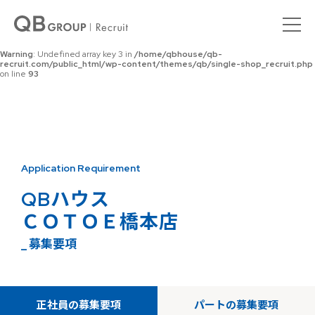
Warning
: Undefined array key 0 in
/home/qbhouse/qb-
recruit.com/public_html/wp-content/themes/qb/single-shop_recruit.php
on line
92
Warning
: Undefined array key 3 in
/home/qbhouse/qb-
recruit.com/public_html/wp-content/themes/qb/single-shop_recruit.php
on line
93
Application Requirement
QBハウス
ＣＯＴＯＥ橋本店
_ 募集要項
正社員の募集要項
パートの募集要項