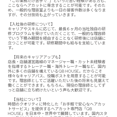
「この業務だけ苦手で…」といった苦い経験がある方も、
ここならヘアカットに専念することが可能です。そのた
め、一般的な理容室よりも一日の接客件数は多くなりま
すが、その分技術も上がっていきます。
【入社後の研修について】
キャリアやスキルに応じて、最長６ヶ月の当社独自の研
修プログラムを受けていただくことで、一般的な理容師
でいう下積み期間を経由することなく研修後には店舗に
立つことが可能です。研修期間中も給与を支給していま
す。
【将来のキャリアアップも】
店長・店舗運営路線のマネージャー職・カット未経験者
を指導するトレーナー職・海外トレーナー職など、国内
外に多くの店舗を構えているQB HOUSE。だからこそ
様々なキャリアパス、役職ポストを用意することが可能
です。理容師としてご活躍いただいた後の将来も見据えて
働くことができます。もちろん、現役の理容師としてず
っと店舗に立ち続けたいという声も大歓迎です。
【当社について】
時間のクオリティに特化した「お手軽で安心なヘアカッ
トサービス」を提供するヘアカット専門店「QB
HOUSE」を日本中・世界中で展開しています。国内スタ