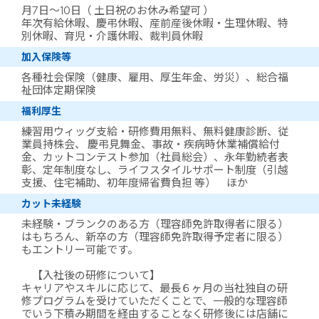
月7日～10日（ 土日祝のお休み希望可 ）
年次有給休暇、慶弔休暇、産前産後休暇・生理休暇、特
別休暇、育児・介護休暇、裁判員休暇
加入保険等
各種社会保険（健康、雇用、厚生年金、労災）、総合福
祉団体定期保険
福利厚生
練習用ウィッグ支給・研修費用無料、無料健康診断、従
業員持株会、 慶弔見舞金、事故・疾病時休業補償給付
金、カットコンテスト参加（社員総会）、永年勤続者表
彰、定年制度なし、ライフスタイルサポート制度（引越
支援、住宅補助、初年度帰省費負担 等） ほか
カット未経験
未経験・ブランクのある方（理容師免許取得者に限る）
はもちろん、新卒の方（理容師免許取得予定者に限る）
もエントリー可能です。
【入社後の研修について】
キャリアやスキルに応じて、最長６ヶ月の当社独自の研
修プログラムを受けていただくことで、一般的な理容師
でいう下積み期間を経由することなく研修後には店舗に