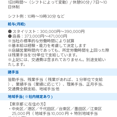
1日8時間～（シフトによって変動）/ 休憩90分 / 7日～10
日休制
シフト例：10時～19時30分 など
給与(月給)
● スタイリスト：300,000円～390,000円
● 店長：373,000円～471,000円
※当社の標準的な労働時間により試算
※基本給は経験・能力を考慮して決定します
※店舗営業時間内であっても、所定労働時間を上回った際
は残業手当を1分単位で支給しています。
※上記には、交通費は含まれておりません。別途支給い
たします。
諸手当
皆勤手当、残業手当（ 残業があれば、１分単位で支給
）、業績手当（業績に応じて）、理美手当、正月手当、
交通費全額支給、地域手当 他
地域手当( ※社内規定あり )
【東京都 に在住の方】
・中央区／港区／千代田区／台東区／墨田区／江東区
25,000 円（ 地域手当 10,000 円 ＋ 特別地域手当