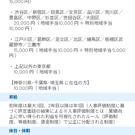
15,000 円）
・ 渋谷区／新宿区／目黒区／文京区／品川区／荒川区／
豊島区／中野区／杉並区／世田谷区／大田区
20,000 円（ 地域手当10,000 円 ＋ 特別地域手当
10,000 円 ）
・ 江戸川区／葛飾区／足立区／北区／練馬区／板橋区武
蔵野市／三鷹市
15,000 円（ 地域手当 10,000 円 ＋ 特別地域手当 5,000
円 ）
・ 上記以外の東京都
10,000 円（ 地域手当 ）
【神奈川県･千葉県･埼玉県 に在住の方】
10,000円（ 地域手当 ）
昇給
初年度は最大3回、2年目以降は年1回（人事評価制度に基
づく評定面談の結果による※人事評価制度とは：業績向
上に伴い得られた利益を可視化されたルール（評価制
度、等級制度、賃金制度）で公正に分配される制度）
休日・休暇