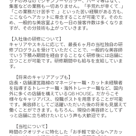
ットのみなのでシャンプーやカラー、パーマ等はなく、
集客などの業務も一切ありません。「手荒れが辛くて…」
「この業務だけ苦手で…」といった苦い経験がある方も、
ここならヘアカットに専念することが可能です。そのた
め、一般的な美容室よりも一日の接客件数は多くなりま
すが、その分技術も上がっていきます。
【入社後の研修について】
キャリアやスキルに応じて、最長６ヶ月の当社独自の研
修プログラムを受けていただくことで、一般的な美容師
でいう下積み期間を経由することなく研修後には店舗に
立つことが可能です。研修期間中も給与を支給していま
す。
【将来のキャリアアップも】
店長・店舗運営路線のマネージャー職・カット未経験者
を指導するトレーナー職・海外トレーナー職など、国内
外に多くの店舗を構えているQB HOUSE。だからこそ
様々なキャリアパス、役職ポストを用意することが可能
です。美容師としてご活躍いただいた後の将来も見据えて
働くことができます。もちろん、現役の美容師としてず
っと店舗に立ち続けたいという声も大歓迎です。
【当社について】
時間のクオリティに特化した「お手軽で安心なヘアカッ