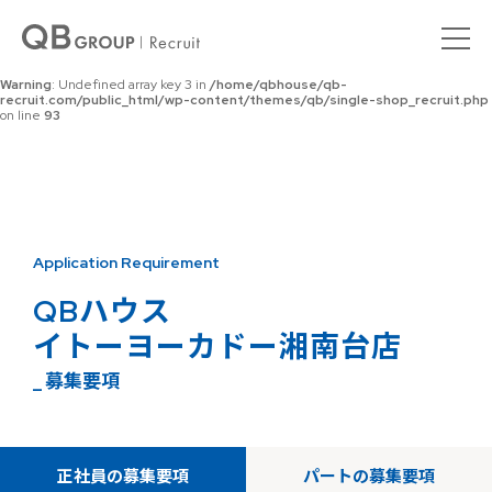
Warning
: Undefined array key 0 in
/home/qbhouse/qb-
recruit.com/public_html/wp-content/themes/qb/single-shop_recruit.php
on line
92
Warning
: Undefined array key 3 in
/home/qbhouse/qb-
recruit.com/public_html/wp-content/themes/qb/single-shop_recruit.php
on line
93
Application Requirement
QBハウス
イトーヨーカドー湘南台店
_ 募集要項
正社員の募集要項
パートの募集要項