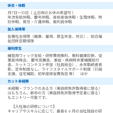
休日・休暇
月7日～10日（ 土日祝のお休み希望可 ）
年次有給休暇、慶弔休暇、産前産後休暇・生理休暇、特
別休暇、育児・介護休暇、裁判員休暇
加入保険等
各種社会保険（健康、雇用、厚生年金、労災）、総合福
祉団体定期保険
福利厚生
練習用ウィッグ支給・研修費用無料、無料健康診断、従
業員持株会、 慶弔見舞金、事故・疾病時休業補償給付
金、カットコンテスト参加（社員総会）、永年勤続者表
彰、定年制度なし、ライフスタイルサポート制度（引越
支援、住宅補助、初年度帰省費負担 等） ほか
カット未経験
未経験・ブランクのある方（美容師免許取得者に限る）
はもちろん、新卒の方（美容師免許取得予定者に限る）
もエントリー可能です。
【入社後の研修について】
キャリアやスキルに応じて、最長６ヶ月の当社独自の研