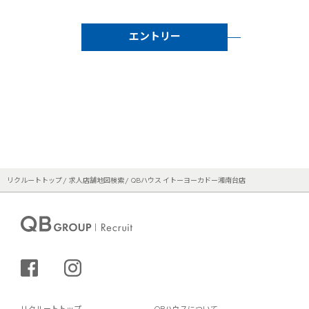
エントリー
リクルートトップ
求人店舗地図検索
QBハウス イトーヨーカドー湘南台店
シェアする
インスタグラム