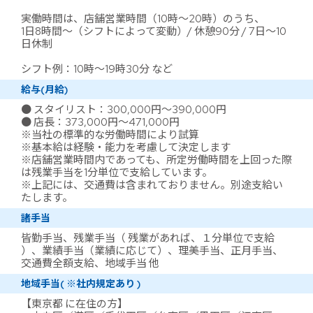
実働時間は、店舗営業時間（10時～20時）のうち、
1日8時間～（シフトによって変動）/ 休憩90分 / 7日～10
日休制
シフト例：10時～19時30分 など
給与(月給)
● スタイリスト：300,000円～390,000円
● 店長：373,000円～471,000円
※当社の標準的な労働時間により試算
※基本給は経験・能力を考慮して決定します
※店舗営業時間内であっても、所定労働時間を上回った際
は残業手当を1分単位で支給しています。
※上記には、交通費は含まれておりません。別途支給い
たします。
諸手当
皆勤手当、残業手当（ 残業があれば、１分単位で支給
）、業績手当（業績に応じて）、理美手当、正月手当、
交通費全額支給、地域手当 他
地域手当( ※社内規定あり )
【東京都 に在住の方】