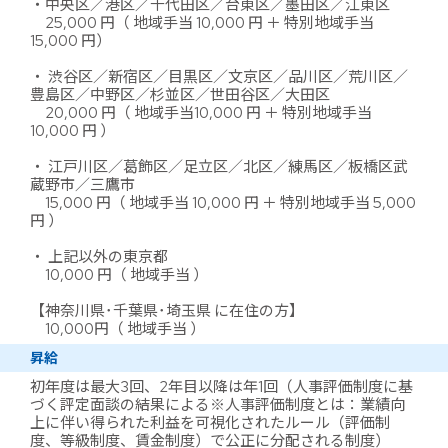
・中央区／港区／千代田区／台東区／墨田区／江東区
25,000 円（ 地域手当 10,000 円 ＋ 特別地域手当
15,000 円）
・ 渋谷区／新宿区／目黒区／文京区／品川区／荒川区／
豊島区／中野区／杉並区／世田谷区／大田区
20,000 円（ 地域手当10,000 円 ＋ 特別地域手当
10,000 円 ）
・ 江戸川区／葛飾区／足立区／北区／練馬区／板橋区武
蔵野市／三鷹市
15,000 円（ 地域手当 10,000 円 ＋ 特別地域手当 5,000
円 ）
・ 上記以外の東京都
10,000 円（ 地域手当 ）
【神奈川県･千葉県･埼玉県 に在住の方】
10,000円（ 地域手当 ）
昇給
初年度は最大3回、2年目以降は年1回（人事評価制度に基
づく評定面談の結果による※人事評価制度とは：業績向
上に伴い得られた利益を可視化されたルール（評価制
度、等級制度、賃金制度）で公正に分配される制度）