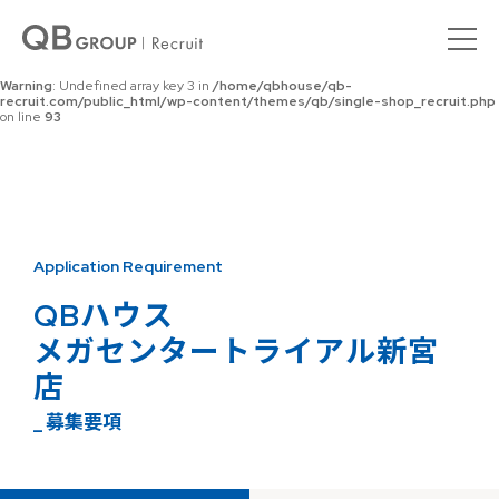
Warning
: Undefined array key 0 in
/home/qbhouse/qb-
recruit.com/public_html/wp-content/themes/qb/single-shop_recruit.php
on line
92
Warning
: Undefined array key 3 in
/home/qbhouse/qb-
recruit.com/public_html/wp-content/themes/qb/single-shop_recruit.php
on line
93
Application Requirement
QBハウス
メガセンタートライアル新宮
店
_ 募集要項