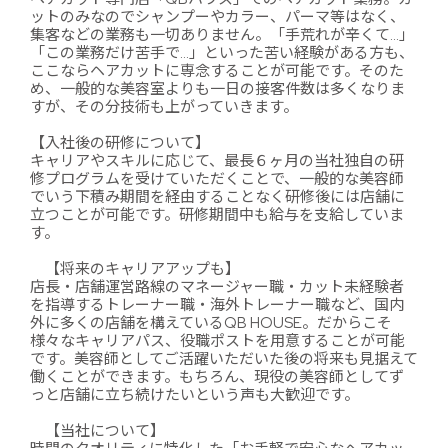
ットのみなのでシャンプーやカラー、パーマ等はなく、
集客などの業務も一切ありません。「手荒れが辛くて…」
「この業務だけ苦手で…」といった苦い経験がある方も、
ここならヘアカットに専念することが可能です。そのた
め、一般的な美容室よりも一日の接客件数は多くなりま
すが、その分技術も上がっていきます。
【入社後の研修について】
キャリアやスキルに応じて、最長６ヶ月の当社独自の研
修プログラムを受けていただくことで、一般的な美容師
でいう下積み期間を経由することなく研修後には店舗に
立つことが可能です。研修期間中も給与を支給していま
す。
【将来のキャリアアップも】
店長・店舗運営路線のマネージャー職・カット未経験者
を指導するトレーナー職・海外トレーナー職など、国内
外に多くの店舗を構えているQB HOUSE。だからこそ
様々なキャリアパス、役職ポストを用意することが可能
です。美容師としてご活躍いただいた後の将来も見据えて
働くことができます。もちろん、現役の美容師としてず
っと店舗に立ち続けたいという声も大歓迎です。
【当社について】