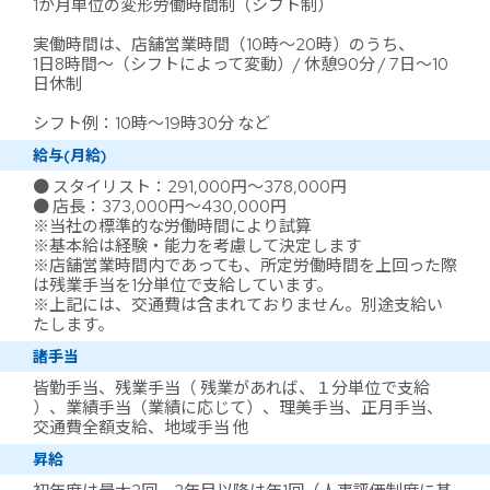
1か月単位の変形労働時間制（シフト制）
実働時間は、店舗営業時間（10時～20時）のうち、
1日8時間～（シフトによって変動）/ 休憩90分 / 7日～10
日休制
シフト例：10時～19時30分 など
給与(月給)
● スタイリスト：291,000円～378,000円
● 店長：373,000円～430,000円
※当社の標準的な労働時間により試算
※基本給は経験・能力を考慮して決定します
※店舗営業時間内であっても、所定労働時間を上回った際
は残業手当を1分単位で支給しています。
※上記には、交通費は含まれておりません。別途支給い
たします。
諸手当
皆勤手当、残業手当（ 残業があれば、１分単位で支給
）、業績手当（業績に応じて）、理美手当、正月手当、
交通費全額支給、地域手当 他
昇給