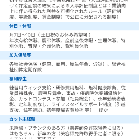
初年度は最大3回、2年目以降は年1回（人事評価制度に基
づく評定面談の結果による※人事評価制度とは：業績向
上に伴い得られた利益を可視化されたルール（評価制
度、等級制度、賃金制度）で公正に分配される制度）
休日・休暇
月7日～10日（ 土日祝のお休み希望可 ）
年次有給休暇、慶弔休暇、産前産後休暇・生理休暇、特
別休暇、育児・介護休暇、裁判員休暇
加入保険等
各種社会保険（健康、雇用、厚生年金、労災）、総合福
祉団体定期保険
福利厚生
練習用ウィッグ支給・研修費用無料、無料健康診断、従
業員持株会、 慶弔見舞金、事故・疾病時休業補償給付
金、カットコンテスト参加（社員総会）、永年勤続者表
彰、定年制度なし、ライフスタイルサポート制度（引越
支援、住宅補助、初年度帰省費負担 等） ほか
カット未経験
未経験・ブランクのある方（美容師免許取得者に限る）
はもちろん、新卒の方（美容師免許取得予定者に限る）