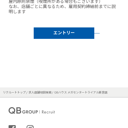
屋内原則禁煙（喫煙所がある場合もございます）
なお、店舗ごとに異なるため、雇用契約締結前までに説
明します
エントリー
リクルートトップ
求人店舗地図検索
QBハウス メガセンタートライアル新宮店
シェアする
インスタグラム