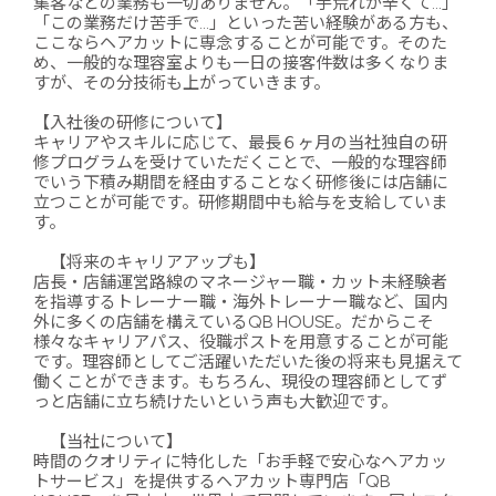
集客などの業務も一切ありません。「手荒れが辛くて…」
「この業務だけ苦手で…」といった苦い経験がある方も、
ここならヘアカットに専念することが可能です。そのた
め、一般的な理容室よりも一日の接客件数は多くなりま
すが、その分技術も上がっていきます。
【入社後の研修について】
キャリアやスキルに応じて、最長６ヶ月の当社独自の研
修プログラムを受けていただくことで、一般的な理容師
でいう下積み期間を経由することなく研修後には店舗に
立つことが可能です。研修期間中も給与を支給していま
す。
【将来のキャリアアップも】
店長・店舗運営路線のマネージャー職・カット未経験者
を指導するトレーナー職・海外トレーナー職など、国内
外に多くの店舗を構えているQB HOUSE。だからこそ
様々なキャリアパス、役職ポストを用意することが可能
です。理容師としてご活躍いただいた後の将来も見据えて
働くことができます。もちろん、現役の理容師としてず
っと店舗に立ち続けたいという声も大歓迎です。
【当社について】
時間のクオリティに特化した「お手軽で安心なヘアカッ
トサービス」を提供するヘアカット専門店「QB