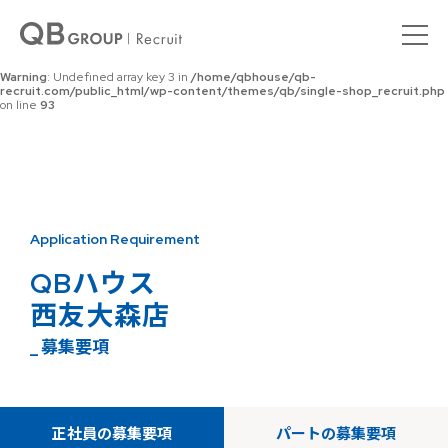
Warning
: Undefined array key 0 in
/home/qbhouse/qb-
recruit.com/public_html/wp-content/themes/qb/single-shop_recruit.php
on line
92
Warning
: Undefined array key 3 in
/home/qbhouse/qb-
recruit.com/public_html/wp-content/themes/qb/single-shop_recruit.php
on line
93
Application Requirement
QBハウス
西友大森店
_ 募集要項
正社員の募集要項
パートの募集要項