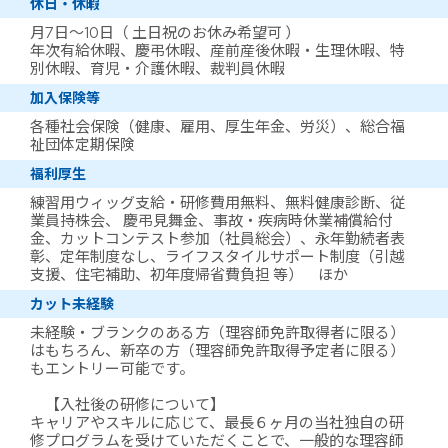
休日・休暇
月7日～10日（ 土日祝のお休み希望可 ）
年次有給休暇、慶弔休暇、産前産後休暇・生理休暇、特
別休暇、育児・介護休暇、裁判員休暇
加入保険等
各種社会保険（健康、雇用、厚生年金、労災）、総合福
祉団体定期保険
福利厚生
練習用ウィッグ支給・研修費用無料、無料健康診断、従
業員持株会、 慶弔見舞金、事故・疾病時休業補償給付
金、カットコンテスト参加（社員総会）、永年勤続者表
彰、定年制度なし、ライフスタイルサポート制度（引越
支援、住宅補助、初年度帰省費負担 等） ほか
カット未経験
未経験・ブランクのある方（理容師免許取得者に限る）
はもちろん、新卒の方（理容師免許取得予定者に限る）
もエントリー可能です。
【入社後の研修について】
キャリアやスキルに応じて、最長６ヶ月の当社独自の研
修プログラムを受けていただくことで、一般的な理容師