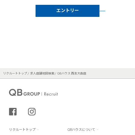
エントリー
リクルートトップ
求人店舗地図検索
QBハウス 西友大森店
シェアする
インスタグラム
リクルートトップ
QBハウスについて