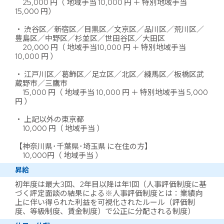
25,000 円（ 地域手当 10,000 円 ＋ 特別地域手当
15,000 円）
・ 渋谷区／新宿区／目黒区／文京区／品川区／荒川区／
豊島区／中野区／杉並区／世田谷区／大田区
20,000 円（ 地域手当10,000 円 ＋ 特別地域手当
10,000 円 ）
・ 江戸川区／葛飾区／足立区／北区／練馬区／板橋区武
蔵野市／三鷹市
15,000 円（ 地域手当 10,000 円 ＋ 特別地域手当 5,000
円 ）
・ 上記以外の東京都
10,000 円（ 地域手当 ）
【神奈川県･千葉県･埼玉県 に在住の方】
10,000円（ 地域手当 ）
昇給
初年度は最大3回、2年目以降は年1回（人事評価制度に基
づく評定面談の結果による※人事評価制度とは：業績向
上に伴い得られた利益を可視化されたルール（評価制
度、等級制度、賃金制度）で公正に分配される制度）