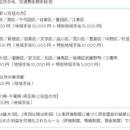
正月手当、交通費全額支給 他
都 に在住の方】
区／港区／千代田区／台東区／墨田区／江東区
00 円（ 地域手当 10,000 円 ＋ 特別地域手当 15,000 円）
谷区／新宿区／目黒区／文京区／品川区／荒川区／豊島区／中野区／杉
00 円（ 地域手当10,000 円 ＋ 特別地域手当 10,000 円 ）
戸川区／葛飾区／足立区／北区／練馬区／板橋区武蔵野市／三鷹市
00 円（ 地域手当 10,000 円 ＋ 特別地域手当 5,000 円 ）
記以外の東京都
00 円（ 地域手当 ）
川県･千葉県･埼玉県 に在住の方】
00円（ 地域手当 ）
は最大3回、2年目以降は年1回（人事評価制度に基づく評定面談の結果
られた利益を可視化されたルール（評価制度、等級制度、賃金制度）で