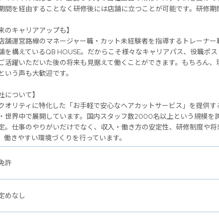
期間を経由することなく研修後には店舗に立つことが可能です。研修期
のキャリアアップも】
店舗運営路線のマネージャー職・カット未経験者を指導するトレーナー
舗を構えているQB HOUSE。だからこそ様々なキャリアパス、役職ポ
ご活躍いただいた後の将来も見据えて働くことができます。もちろん、
という声も大歓迎です。
社について】
クオリティに特化した「お手軽で安心なヘアカットサービス」を提供するヘ
・世界中で展開しています。国内スタッフ数2000名以上という規模を
定。仕事のやりがいだけでなく、収入・働き方の安定性、研修制度や将
、働きやすい環境づくりを行っています。
免許
定めなし