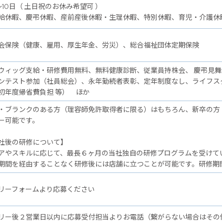
～10日（ 土日祝のお休み希望可 ）
給休暇、慶弔休暇、産前産後休暇・生理休暇、特別休暇、育児・介護休
会保険（健康、雇用、厚生年金、労災）、総合福祉団体定期保険
ウィッグ支給・研修費用無料、無料健康診断、従業員持株会、 慶弔見
ンテスト参加（社員総会）、永年勤続者表彰、定年制度なし、ライフス
初年度帰省費負担 等） ほか
・ブランクのある方（理容師免許取得者に限る）はもちろん、新卒の方
ー可能です。
後の研修について】
アやスキルに応じて、最長６ヶ月の当社独自の研修プログラムを受けて
期間を経由することなく研修後には店舗に立つことが可能です。研修期
リーフォームより応募ください
リー後２営業日以内に応募受付担当よりお電話（繋がらない場合はその