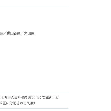
並区／世田谷区／大田区
による※人事評価制度とは：業績向上に
公正に分配される制度）