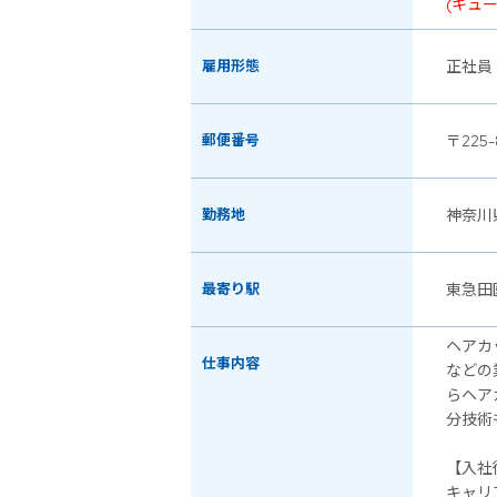
(キュ
雇用形態
正社員
郵便番号
〒225-
勤務地
神奈川
最寄り駅
東急田
ヘアカ
仕事内容
などの
らヘア
分技術
【入社
キャリ