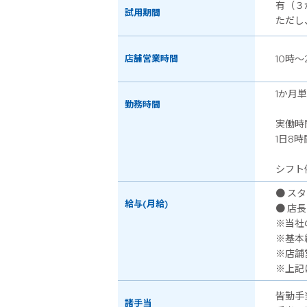
有（３
試用期間
ただし
店舗営業時間
10時～
1か月
勤務時間
実働時
1日8時
シフト例
● スタ
給与(月給)
● 店長
※当社
※基本
※店舗
※上記
皆勤手
諸手当