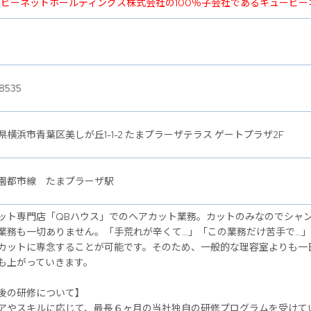
ービーネットホールディングス株式会社の100％子会社であるキュービ
8535
県横浜市青葉区美しが丘1-1-2 たまプラーザテラス ゲートプラザ2F
園都市線 たまプラーザ駅
ット専門店「QBハウス」でのヘアカット業務。カットのみなのでシャ
業務も一切ありません。「手荒れが辛くて…」「この業務だけ苦手で…
カットに専念することが可能です。そのため、一般的な理容室よりも一
も上がっていきます。
後の研修について】
アやスキルに応じて、最長６ヶ月の当社独自の研修プログラムを受けて