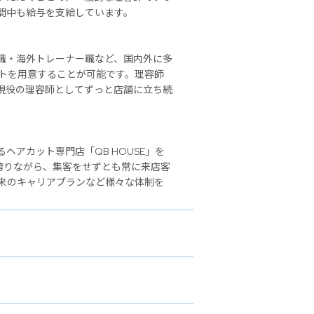
間中も給与を支給しています。
職・海外トレーナー職など、国内外に多
ストを用意することが可能です。理容師
現役の理容師としてずっと店舗に立ち続
アカット専門店「QB HOUSE」を
誇りながら、集客をせずとも常に来店客
来のキャリアプランなど様々な体制を