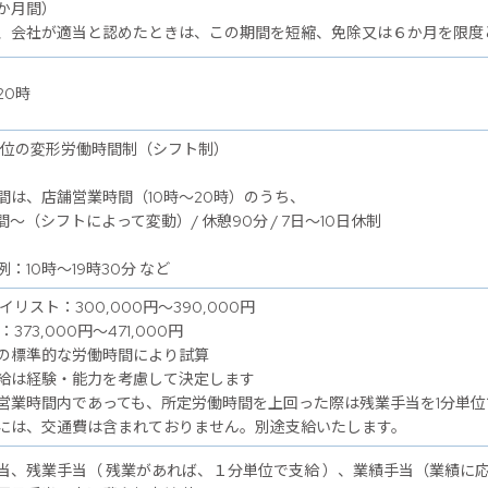
か月間）
、会社が適当と認めたときは、この期間を短縮、免除又は６か月を限度
20時
単位の変形労働時間制（シフト制）
間は、店舗営業時間（10時～20時）のうち、
間～（シフトによって変動）/ 休憩90分 / 7日～10日休制
：10時～19時30分 など
イリスト：300,000円～390,000円
：373,000円～471,000円
の標準的な労働時間により試算
給は経験・能力を考慮して決定します
営業時間内であっても、所定労働時間を上回った際は残業手当を1分単位
には、交通費は含まれておりません。別途支給いたします。
当、残業手当（ 残業があれば、１分単位で支給 ）、業績手当（業績に