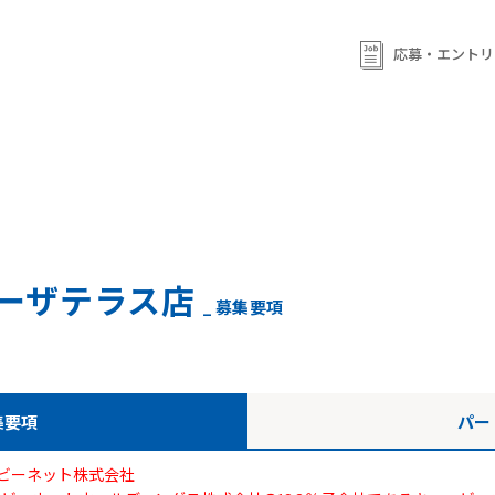
ml/wp-content/themes/qb/single-shop_recruit.php
on line
92
ml/wp-content/themes/qb/single-shop_recruit.php
on line
応募・エントリ
93
ーザテラス店
_ 募集要項
集要項
パー
ビーネット株式会社