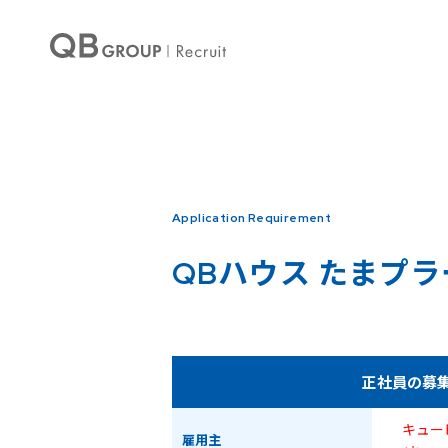
Warning
: Undefined array key 0 in
/home/qbhouse/qb-recruit.com/public_ht
Warning
: Undefined array key 3 in
/home/qbhouse/qb-recruit.com/public_ht
Application Requirement
QBハウス
たまプラ
正社員の募
キュー
雇用主