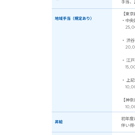
手当、
【東京
地域手当（規定あり）
・中央
25,0
・ 渋
20,0
・ 江
15,0
・ 上
10,0
【神奈
10,0
初年度
昇給
伴い得