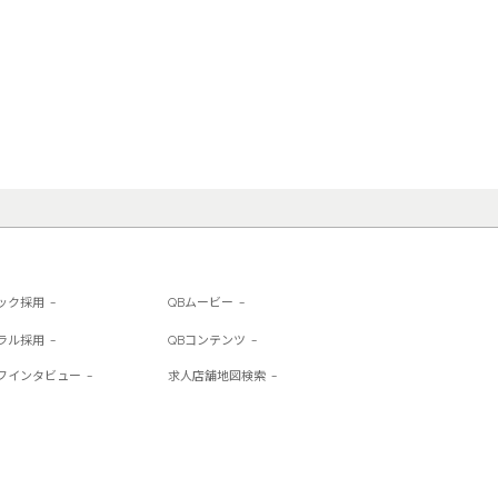
ック採用
QBムービー
ラル採用
QBコンテンツ
フインタビュー
求人店舗地図検索