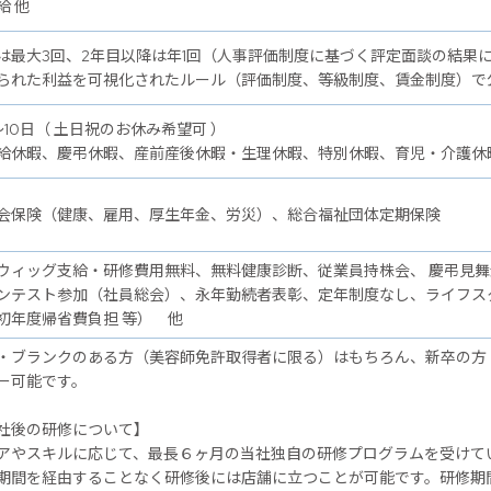
給 他
は最大3回、2年目以降は年1回（人事評価制度に基づく評定面談の結果
られた利益を可視化されたルール（評価制度、等級制度、賃金制度）で
～10日（ 土日祝のお休み希望可 ）
給休暇、慶弔休暇、産前産後休暇・生理休暇、特別休暇、育児・介護休
会保険（健康、雇用、厚生年金、労災）、総合福祉団体定期保険
ウィッグ支給・研修費用無料、無料健康診断、従業員持株会、 慶弔見
ンテスト参加（社員総会）、永年勤続者表彰、定年制度なし、ライフス
初年度帰省費負担 等） 他
・ブランクのある方（美容師免許取得者に限る）はもちろん、新卒の方
ー可能です。
後の研修について】
アやスキルに応じて、最長６ヶ月の当社独自の研修プログラムを受けて
期間を経由することなく研修後には店舗に立つことが可能です。研修期