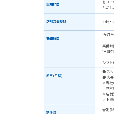
有（３
試用期間
ただし
店舗営業時間
10時～
1か月
勤務時間
実働時
1日8時
シフト例
● スタ
給与(月給)
● 店長
※当社
※基本
※店舗
※上記
皆勤手
諸手当