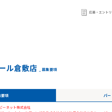
ml/wp-content/themes/qb/single-shop_recruit.php
on line
92
ml/wp-content/themes/qb/single-shop_recruit.php
on line
応募・エントリ
93
ール倉敷店
_ 募集要項
集要項
パー
ビーネット株式会社