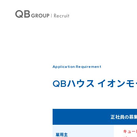
Warning
: Undefined array key 0 in
/home/qbhouse/qb-recruit.com/public_ht
Warning
: Undefined array key 3 in
/home/qbhouse/qb-recruit.com/public_ht
Application Requirement
QBハウス
イオンモ
正社員の募
キュー
雇用主