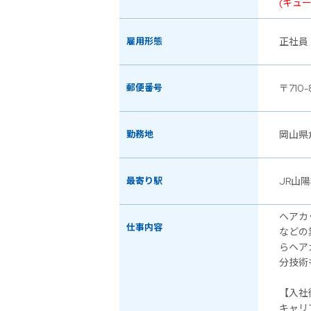
(キュ
雇用形態
正社員
郵便番号
〒710-
勤務地
岡山県
最寄り駅
JR山
ヘアカ
仕事内容
などの
らヘア
分技術
【入社
キャリ