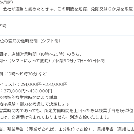
か月間）
、会社が適当と認めたときは、この期間を短縮、免除又は６か月を限度
21時
単位の変形労働時間制（シフト制）
間は、店舗営業時間（10時～20時）のうち、
間～（シフトによって変動）/ 休憩90分 / 7日～10日休制
：10時～19時30分 など
イリスト：291,000円～378,000円
：373,000円～430,000円
の標準的な労働時間により試算
給は経験・能力を考慮して決定します
営業時間内であっても、所定労働時間を上回った際は残業手当を1分単位
には、交通費は含まれておりません。別途支給いたします。
当、残業手当（ 残業があれば、１分単位で支給 ）、業績手当（業績に