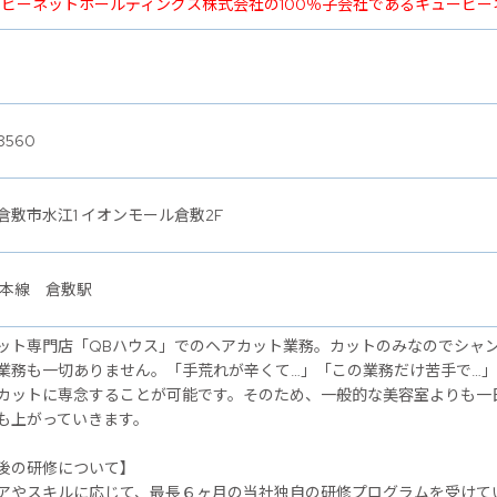
ービーネットホールディングス株式会社の100％子会社であるキュービ
8560
倉敷市水江1 イオンモール倉敷2F
陽本線 倉敷駅
ット専門店「QBハウス」でのヘアカット業務。カットのみなのでシャ
業務も一切ありません。「手荒れが辛くて…」「この業務だけ苦手で…
カットに専念することが可能です。そのため、一般的な美容室よりも一
も上がっていきます。
後の研修について】
アやスキルに応じて、最長６ヶ月の当社独自の研修プログラムを受けて