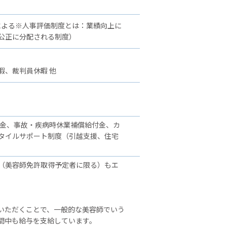
による※人事評価制度とは：業績向上に
公正に分配される制度）
暇、裁判員休暇 他
舞金、事故・疾病時休業補償給付金、カ
タイルサポート制度（引越支援、住宅
（美容師免許取得予定者に限る）もエ
いただくことで、一般的な美容師でいう
間中も給与を支給しています。