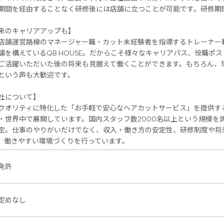
期間を経由することなく研修後には店舗に立つことが可能です。研修期
のキャリアアップも】
店舗運営路線のマネージャー職・カット未経験者を指導するトレーナー
舗を構えているQB HOUSE。だからこそ様々なキャリアパス、役職ポ
ご活躍いただいた後の将来も見据えて働くことができます。もちろん、
という声も大歓迎です。
社について】
クオリティに特化した「お手軽で安心なヘアカットサービス」を提供するヘ
・世界中で展開しています。国内スタッフ数2000名以上という規模を
定。仕事のやりがいだけでなく、収入・働き方の安定性、研修制度や将
、働きやすい環境づくりを行っています。
免許
定めなし