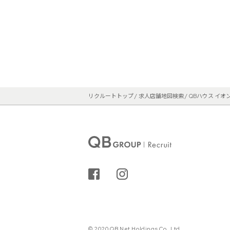
リクルートトップ
求人店舗地図検索
QBハウス イオ
シェアする
インスタグラム
© 2020 QB Net Holdings Co.,Ltd.