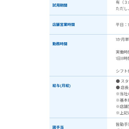
有（３
試用期間
ただし
店舗営業時間
平日：
1か月
勤務時間
実働時
1日8時
シフト例
● スタ
給与(月給)
● 店長
※当社
※基本
※店舗
※上記
皆勤手
諸手当