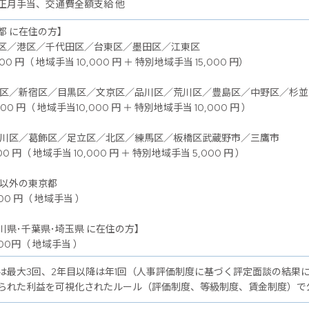
正月手当、交通費全額支給 他
都 に在住の方】
区／港区／千代田区／台東区／墨田区／江東区
00 円（ 地域手当 10,000 円 ＋ 特別地域手当 15,000 円）
谷区／新宿区／目黒区／文京区／品川区／荒川区／豊島区／中野区／杉
00 円（ 地域手当10,000 円 ＋ 特別地域手当 10,000 円 ）
戸川区／葛飾区／足立区／北区／練馬区／板橋区武蔵野市／三鷹市
00 円（ 地域手当 10,000 円 ＋ 特別地域手当 5,000 円 ）
記以外の東京都
00 円（ 地域手当 ）
川県･千葉県･埼玉県 に在住の方】
00円（ 地域手当 ）
は最大3回、2年目以降は年1回（人事評価制度に基づく評定面談の結果
られた利益を可視化されたルール（評価制度、等級制度、賃金制度）で