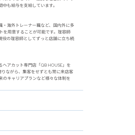
間中も給与を支給しています。
職・海外トレーナー職など、国内外に多
ストを用意することが可能です。理容師
現役の理容師としてずっと店舗に立ち続
アカット専門店「QB HOUSE」を
誇りながら、集客をせずとも常に来店客
来のキャリアプランなど様々な体制を