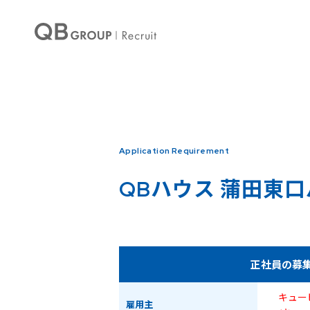
Warning
: Undefined array key 0 in
/home/qbhouse/qb-recruit.com/public_ht
Warning
: Undefined array key 3 in
/home/qbhouse/qb-recruit.com/public_ht
Application Requirement
QBハウス
蒲田東口
正社員の募
キュー
雇用主