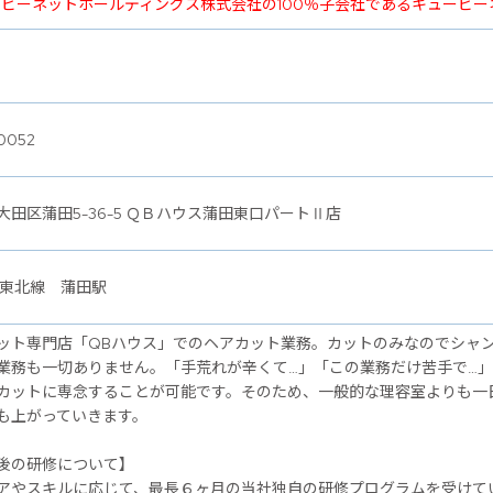
ービーネットホールディングス株式会社の100％子会社であるキュービ
0052
大田区蒲田5-36-5 ＱＢハウス蒲田東口パートⅡ店
浜東北線 蒲田駅
ット専門店「QBハウス」でのヘアカット業務。カットのみなのでシャ
業務も一切ありません。「手荒れが辛くて…」「この業務だけ苦手で…
カットに専念することが可能です。そのため、一般的な理容室よりも一
も上がっていきます。
後の研修について】
アやスキルに応じて、最長６ヶ月の当社独自の研修プログラムを受けて