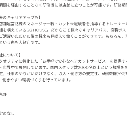
期間を経由することなく研修後には店舗に立つことが可能です。研修期
のキャリアアップも】
店舗運営路線のマネージャー職・カット未経験者を指導するトレーナー
舗を構えているQB HOUSE。だからこそ様々なキャリアパス、役職ポ
ご活躍いただいた後の将来も見据えて働くことができます。もちろん、
という声も大歓迎です。
社について】
クオリティに特化した「お手軽で安心なヘアカットサービス」を提供するヘ
・世界中で展開しています。国内スタッフ数2000名以上という規模を
定。仕事のやりがいだけでなく、収入・働き方の安定性、研修制度や将
、働きやすい環境づくりを行っています。
免許
定めなし