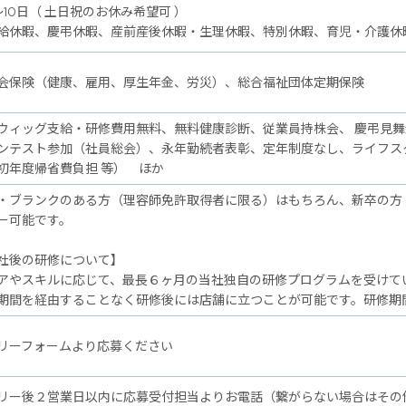
～10日（ 土日祝のお休み希望可 ）
給休暇、慶弔休暇、産前産後休暇・生理休暇、特別休暇、育児・介護休
会保険（健康、雇用、厚生年金、労災）、総合福祉団体定期保険
ウィッグ支給・研修費用無料、無料健康診断、従業員持株会、 慶弔見
ンテスト参加（社員総会）、永年勤続者表彰、定年制度なし、ライフス
初年度帰省費負担 等） ほか
・ブランクのある方（理容師免許取得者に限る）はもちろん、新卒の方
ー可能です。
後の研修について】
アやスキルに応じて、最長６ヶ月の当社独自の研修プログラムを受けて
期間を経由することなく研修後には店舗に立つことが可能です。研修期
リーフォームより応募ください
リー後２営業日以内に応募受付担当よりお電話（繋がらない場合はその