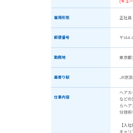
(キュ
雇用形態
正社員
郵便番号
〒144-
勤務地
東京都
最寄り駅
JR京
ヘアカ
仕事内容
などの
らヘア
分技術
【入社
キャリ