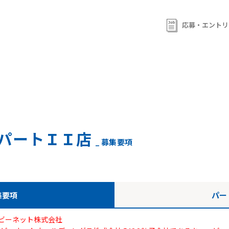
ml/wp-content/themes/qb/single-shop_recruit.php
on line
92
ml/wp-content/themes/qb/single-shop_recruit.php
on line
応募・エントリ
93
パートＩＩ店
_ 募集要項
集要項
パー
ビーネット株式会社