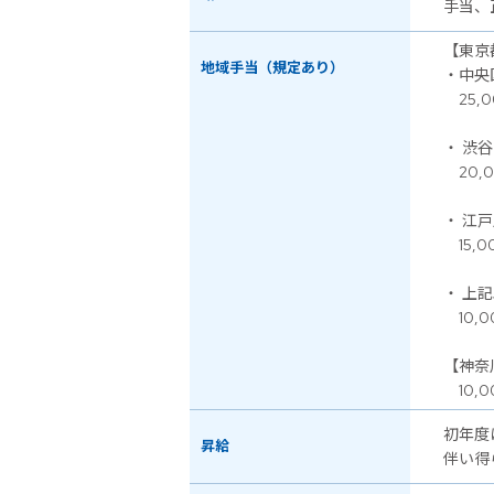
手当、
【東京
地域手当（規定あり）
・中央
25,0
・ 渋
20,0
・ 江
15,0
・ 上
10,0
【神奈
10,0
初年度
昇給
伴い得