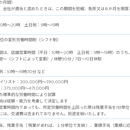
か月間）
、会社が適当と認めたときは、この期間を短縮、免除又は６か月を限度
10時～20時 土日祝：9時～19時
単位の変形労働時間制（シフト制）
間は、店舗営業時間（平日：10時～20時 土日祝：9時～19時）のうち
間～（シフトによって変動）/ 休憩90分 / 7日～10日休制
：10時～19時30分 など
イリスト：300,000円～390,000円
：373,000円～471,000円
の標準的な労働時間により試算
給は経験・能力を考慮して決定します
営業時間内であっても、所定労働時間を上回った際は残業手当を1分単位
には、交通費は含まれておりません。別途支給いたします。
当、残業手当（ 残業があれば、１分単位で支給 ）、業績手当（業績に