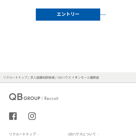
エントリー
リクルートトップ
求人店舗地図検索
QBハウス イオンモール橿原店
シェアする
インスタグラム
リクルートトップ
QBハウスについて