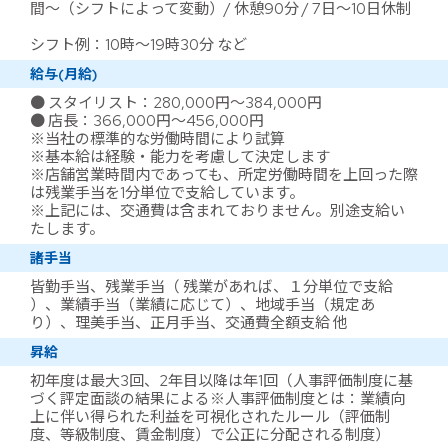
間～（シフトによって変動）/ 休憩90分 / 7日～10日休制
シフト例：10時～19時30分 など
給与(月給)
● スタイリスト：280,000円～384,000円
● 店長：366,000円～456,000円
※当社の標準的な労働時間により試算
※基本給は経験・能力を考慮して決定します
※店舗営業時間内であっても、所定労働時間を上回った際
は残業手当を1分単位で支給しています。
※上記には、交通費は含まれておりません。別途支給い
たします。
諸手当
皆勤手当、残業手当（ 残業があれば、１分単位で支給
）、業績手当（業績に応じて）、地域手当（規定あ
り）、理美手当、正月手当、交通費全額支給 他
昇給
初年度は最大3回、2年目以降は年1回（人事評価制度に基
づく評定面談の結果による※人事評価制度とは：業績向
上に伴い得られた利益を可視化されたルール（評価制
度、等級制度、賃金制度）で公正に分配される制度）