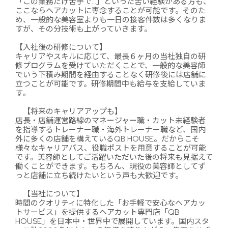
「この業務だけ苦手で…」といった苦い経験がある方も、
ここならヘアカットに専念することが可能です。そのた
め、一般的な美容室よりも一日の接客件数は多くなりま
すが、その分技術も上がっていきます。
【入社後の研修について】
キャリアやスキルに応じて、最長６ヶ月の当社独自の研
修プログラムを受けていただくことで、一般的な美容師
でいう下積み期間を経由することなく研修後には店舗に
立つことが可能です。研修期間中も給与を支給していま
す。
【将来のキャリアアップも】
店長・店舗運営路線のマネージャー職・カット未経験者
を指導するトレーナー職・海外トレーナー職など、国内
外に多くの店舗を構えているQB HOUSE。だからこそ
様々なキャリアパス、役職ポストを用意することが可能
です。美容師としてご活躍いただいた後の将来も見据えて
働くことができます。もちろん、現役の美容師としてず
っと店舗に立ち続けたいという声も大歓迎です。
【当社について】
時間のクオリティに特化した「お手軽で安心なヘアカッ
トサービス」を提供するヘアカット専門店「QB
HOUSE」を日本中・世界中で展開しています。国内スタ