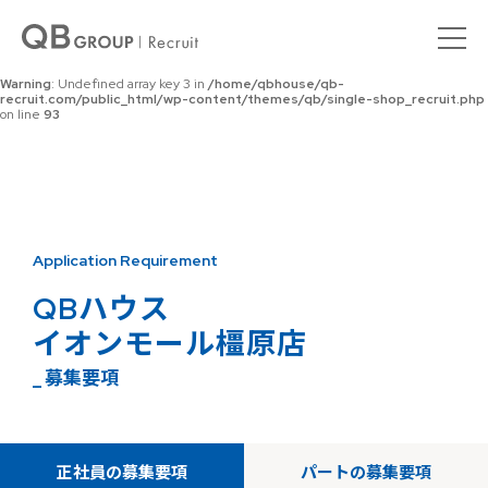
Warning
: Undefined array key 0 in
/home/qbhouse/qb-
recruit.com/public_html/wp-content/themes/qb/single-shop_recruit.php
on line
92
Warning
: Undefined array key 3 in
/home/qbhouse/qb-
recruit.com/public_html/wp-content/themes/qb/single-shop_recruit.php
on line
93
Application Requirement
QBハウス
イオンモール橿原店
_ 募集要項
正社員の募集要項
パートの募集要項