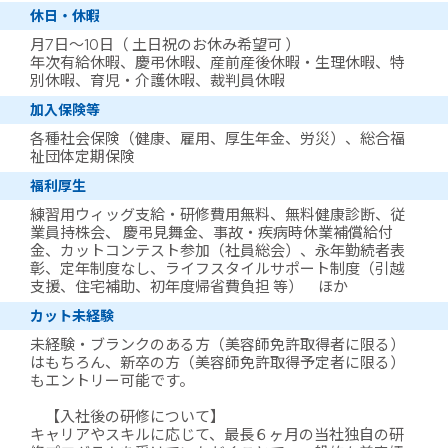
休日・休暇
月7日～10日（ 土日祝のお休み希望可 ）
年次有給休暇、慶弔休暇、産前産後休暇・生理休暇、特
別休暇、育児・介護休暇、裁判員休暇
加入保険等
各種社会保険（健康、雇用、厚生年金、労災）、総合福
祉団体定期保険
福利厚生
練習用ウィッグ支給・研修費用無料、無料健康診断、従
業員持株会、 慶弔見舞金、事故・疾病時休業補償給付
金、カットコンテスト参加（社員総会）、永年勤続者表
彰、定年制度なし、ライフスタイルサポート制度（引越
支援、住宅補助、初年度帰省費負担 等） ほか
カット未経験
未経験・ブランクのある方（美容師免許取得者に限る）
はもちろん、新卒の方（美容師免許取得予定者に限る）
もエントリー可能です。
【入社後の研修について】
キャリアやスキルに応じて、最長６ヶ月の当社独自の研