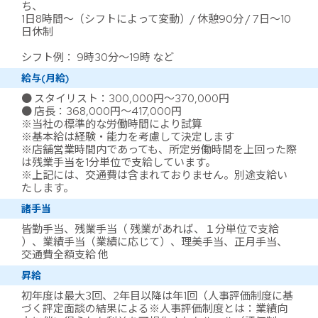
ち、
1日8時間～（シフトによって変動）/ 休憩90分 / 7日～10
日休制
シフト例： 9時30分～19時 など
給与(月給)
● スタイリスト：300,000円～370,000円
● 店長：368,000円～417,000円
※当社の標準的な労働時間により試算
※基本給は経験・能力を考慮して決定します
※店舗営業時間内であっても、所定労働時間を上回った際
は残業手当を1分単位で支給しています。
※上記には、交通費は含まれておりません。別途支給い
たします。
諸手当
皆勤手当、残業手当（ 残業があれば、１分単位で支給
）、業績手当（業績に応じて）、理美手当、正月手当、
交通費全額支給 他
昇給
初年度は最大3回、2年目以降は年1回（人事評価制度に基
づく評定面談の結果による※人事評価制度とは：業績向