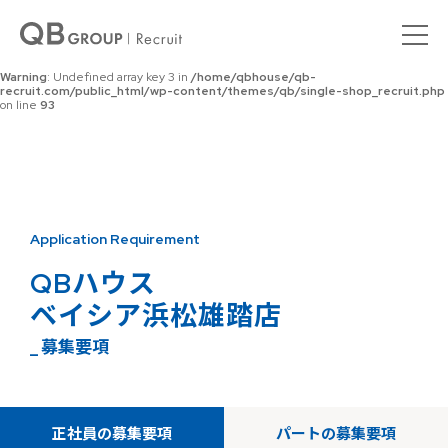
Warning
: Undefined array key 0 in
/home/qbhouse/qb-
recruit.com/public_html/wp-content/themes/qb/single-shop_recruit.php
on line
92
Warning
: Undefined array key 3 in
/home/qbhouse/qb-
recruit.com/public_html/wp-content/themes/qb/single-shop_recruit.php
on line
93
Application Requirement
QBハウス
ベイシア浜松雄踏店
_ 募集要項
正社員の募集要項
パートの募集要項