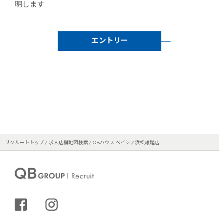
明します
エントリー
リクルートトップ
求人店舗地図検索
QBハウス ベイシア浜松雄踏店
シェアする
インスタグラム