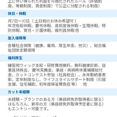
上に伴い得られた利益を可視化されたルール（評価制
度、等級制度、賃金制度）で公正に分配される制度）
休日・休暇
月7日～10日（ 土日祝のお休み希望可 ）
年次有給休暇、慶弔休暇、産前産後休暇・生理休暇、特
別休暇、育児・介護休暇、裁判員休暇 他
加入保険等
各種社会保険（健康、雇用、厚生年金、労災）、総合福
祉団体定期保険
福利厚生
練習用ウィッグ支給・研修費用無料、無料健康診断、従
業員持株会、 慶弔見舞金、事故・疾病時休業補償給付
金、カットコンテスト参加（社員総会）、永年勤続者表
彰、定年制度なし、ライフスタイルサポート制度（引越
支援、住宅補助、初年度帰省費負担 等） 他
カット未経験
未経験・ブランクのある方（美容師免許取得者に限る）
はもちろん、新卒の方（美容師免許取得予定者に限る）
もエントリー可能です。