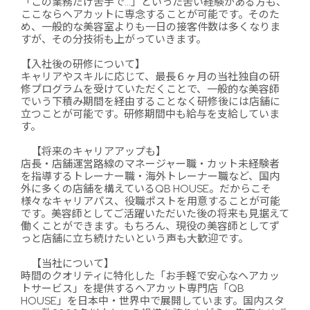
「この業務だけ苦手で…」といった苦い経験がある方も、
ここならヘアカットに専念することが可能です。そのた
め、一般的な美容室よりも一日の接客件数は多くなりま
すが、その分技術も上がっていきます。
【入社後の研修について】
キャリアやスキルに応じて、最長６ヶ月の当社独自の研
修プログラムを受けていただくことで、一般的な美容師
でいう下積み期間を経由することなく研修後には店舗に
立つことが可能です。研修期間中も給与を支給していま
す。
【将来のキャリアアップも】
店長・店舗運営路線のマネージャー職・カット未経験者
を指導するトレーナー職・海外トレーナー職など、国内
外に多くの店舗を構えているQB HOUSE。だからこそ
様々なキャリアパス、役職ポストを用意することが可能
です。美容師としてご活躍いただいた後の将来も見据えて
働くことができます。もちろん、現役の美容師としてず
っと店舗に立ち続けたいという声も大歓迎です。
【当社について】
時間のクオリティに特化した「お手軽で安心なヘアカッ
トサービス」を提供するヘアカット専門店「QB
HOUSE」を日本中・世界中で展開しています。国内スタ