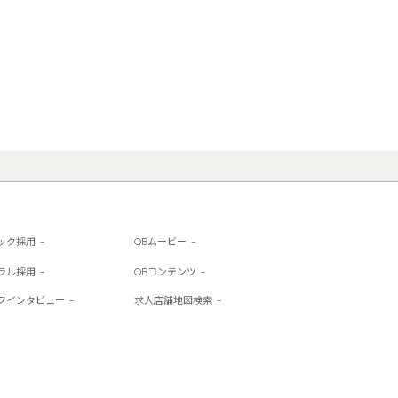
ック採用
QBムービー
ラル採用
QBコンテンツ
フインタビュー
求人店舗地図検索