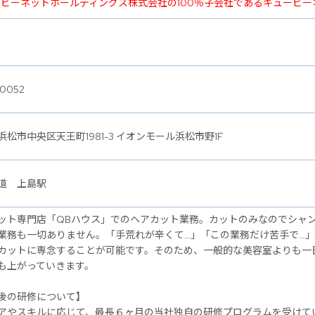
ービーネットホールディングス株式会社の100％子会社であるキュービ
0052
浜松市中央区天王町1981-3 イオンモール浜松市野1F
道 上島駅
ット専門店「QBハウス」でのヘアカット業務。カットのみなのでシャ
業務も一切ありません。「手荒れが辛くて…」「この業務だけ苦手で…
カットに専念することが可能です。そのため、一般的な美容室よりも一
も上がっていきます。
後の研修について】
アやスキルに応じて、最長６ヶ月の当社独自の研修プログラムを受けて