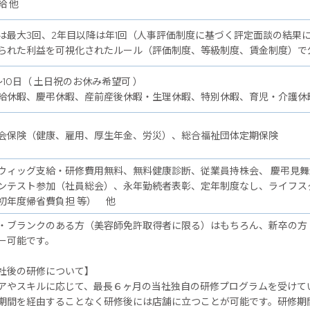
給 他
は最大3回、2年目以降は年1回（人事評価制度に基づく評定面談の結果
られた利益を可視化されたルール（評価制度、等級制度、賃金制度）で
～10日（ 土日祝のお休み希望可 ）
給休暇、慶弔休暇、産前産後休暇・生理休暇、特別休暇、育児・介護休
会保険（健康、雇用、厚生年金、労災）、総合福祉団体定期保険
ウィッグ支給・研修費用無料、無料健康診断、従業員持株会、 慶弔見
ンテスト参加（社員総会）、永年勤続者表彰、定年制度なし、ライフス
初年度帰省費負担 等） 他
・ブランクのある方（美容師免許取得者に限る）はもちろん、新卒の方
ー可能です。
後の研修について】
アやスキルに応じて、最長６ヶ月の当社独自の研修プログラムを受けて
期間を経由することなく研修後には店舗に立つことが可能です。研修期