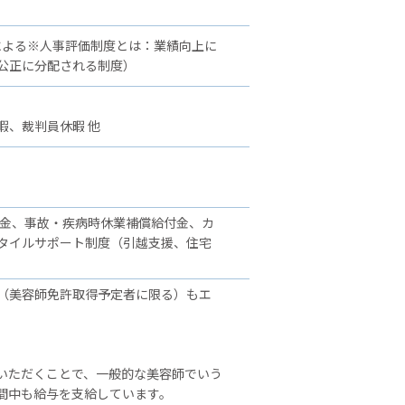
による※人事評価制度とは：業績向上に
公正に分配される制度）
暇、裁判員休暇 他
舞金、事故・疾病時休業補償給付金、カ
タイルサポート制度（引越支援、住宅
（美容師免許取得予定者に限る）もエ
いただくことで、一般的な美容師でいう
間中も給与を支給しています。