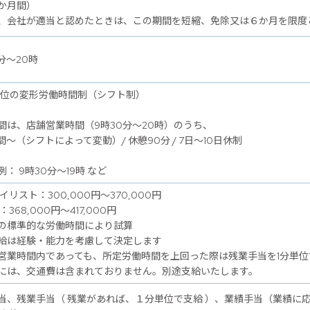
か月間）
、会社が適当と認めたときは、この期間を短縮、免除又は６か月を限度
分～20時
単位の変形労働時間制（シフト制）
間は、店舗営業時間（9時30分～20時）のうち、
間～（シフトによって変動）/ 休憩90分 / 7日～10日休制
： 9時30分～19時 など
イリスト：300,000円～370,000円
：368,000円～417,000円
の標準的な労働時間により試算
給は経験・能力を考慮して決定します
営業時間内であっても、所定労働時間を上回った際は残業手当を1分単位
には、交通費は含まれておりません。別途支給いたします。
当、残業手当（ 残業があれば、１分単位で支給 ）、業績手当（業績に