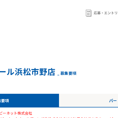
ml/wp-content/themes/qb/single-shop_recruit.php
on line
92
ml/wp-content/themes/qb/single-shop_recruit.php
on line
応募・エントリ
93
ール浜松市野店
_ 募集要項
集要項
パー
ビーネット株式会社