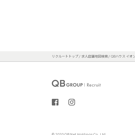
リクルートトップ
求人店舗地図検索
QBハウス イ
シェアする
インスタグラム
© 2020 QB Net Holdings Co.,Ltd.