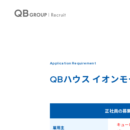
Warning
: Undefined array key 0 in
/home/qbhouse/qb-recruit.com/public_ht
Warning
: Undefined array key 3 in
/home/qbhouse/qb-recruit.com/public_ht
Application Requirement
QBハウス
イオンモ
正社員の募
キュー
雇用主