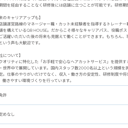
期間を経由することなく研修後には店舗に立つことが可能です。研修期
のキャリアアップも】
店舗運営路線のマネージャー職・カット未経験者を指導するトレーナー
舗を構えているQB HOUSE。だからこそ様々なキャリアパス、役職ポ
ご活躍いただいた後の将来も見据えて働くことができます。もちろん、
という声も大歓迎です。
社について】
クオリティに特化した「お手軽で安心なヘアカットサービス」を提供するヘ
・世界中で展開しています。国内スタッフ数2000名以上という規模を
定。仕事のやりがいだけでなく、収入・働き方の安定性、研修制度や将
、働きやすい環境づくりを行っています。
免許
定めなし