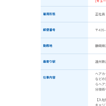
(キュ
雇用形態
正社員
郵便番号
〒435-
勤務地
静岡県
最寄り駅
遠州鉄
ヘアカ
仕事内容
などの
らヘア
分技術
【入社
キャリ