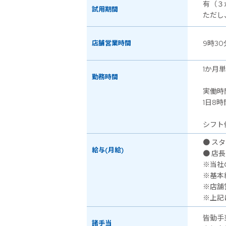
有（３
試用期間
ただし
店舗営業時間
9時30
1か月
勤務時間
実働時
1日8時
シフト例
● スタ
給与(月給)
● 店長
※当社
※基本
※店舗
※上記
皆勤手
諸手当