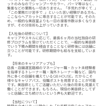
ットのみなのでシャンプーやカラー、パーマ等はなく、
集客などの業務も一切ありません。「手荒れが辛くて…」
「この業務だけ苦手で…」といった苦い経験がある方も、
ここならヘアカットに専念することが可能です。そのた
め、一般的な美容室よりも一日の接客件数は多くなりま
すが、その分技術も上がっていきます。
【入社後の研修について】
キャリアやスキルに応じて、最長６ヶ月の当社独自の研
修プログラムを受けていただくことで、一般的な美容師
でいう下積み期間を経由することなく研修後には店舗に
立つことが可能です。研修期間中も給与を支給していま
す。
【将来のキャリアアップも】
店長・店舗運営路線のマネージャー職・カット未経験者
を指導するトレーナー職・海外トレーナー職など、国内
外に多くの店舗を構えているQB HOUSE。だからこそ
様々なキャリアパス、役職ポストを用意することが可能
です。美容師としてご活躍いただいた後の将来も見据えて
働くことができます。もちろん、現役の美容師としてず
っと店舗に立ち続けたいという声も大歓迎です。
【当社について】