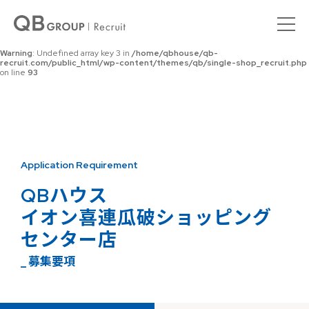
Warning
: Undefined array key 0 in
/home/qbhouse/qb-
recruit.com/public_html/wp-content/themes/qb/single-shop_recruit.php
on line
92
Warning
: Undefined array key 3 in
/home/qbhouse/qb-
recruit.com/public_html/wp-content/themes/qb/single-shop_recruit.php
on line
93
Application Requirement
QBハウス
イオン喜連瓜破ショッピング
センター店
_ 募集要項