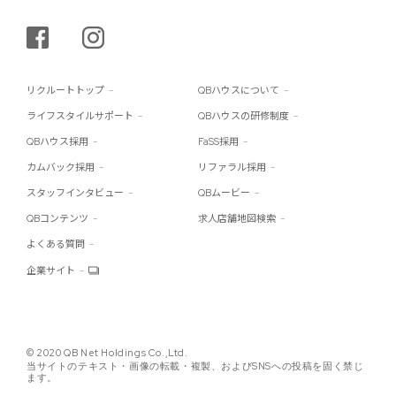
シェアする
インスタグラム
リクルートトップ
QBハウスについて
ライフスタイルサポート
QBハウスの研修制度
QBハウス採用
FaSS採用
カムバック採用
リファラル採用
スタッフインタビュー
QBムービー
QBコンテンツ
求人店舗地図検索
よくある質問
企業サイト
© 2020 QB Net Holdings Co.,Ltd.
当サイトのテキスト・画像の転載・複製、およびSNSへの投稿を固く禁じ
ます。