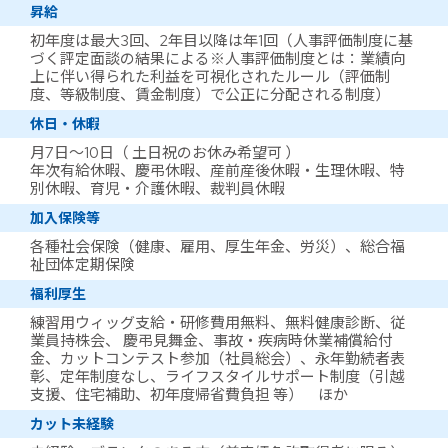
昇給
初年度は最大3回、2年目以降は年1回（人事評価制度に基
づく評定面談の結果による※人事評価制度とは：業績向
上に伴い得られた利益を可視化されたルール（評価制
度、等級制度、賃金制度）で公正に分配される制度）
休日・休暇
月7日～10日（ 土日祝のお休み希望可 ）
年次有給休暇、慶弔休暇、産前産後休暇・生理休暇、特
別休暇、育児・介護休暇、裁判員休暇
加入保険等
各種社会保険（健康、雇用、厚生年金、労災）、総合福
祉団体定期保険
福利厚生
練習用ウィッグ支給・研修費用無料、無料健康診断、従
業員持株会、 慶弔見舞金、事故・疾病時休業補償給付
金、カットコンテスト参加（社員総会）、永年勤続者表
彰、定年制度なし、ライフスタイルサポート制度（引越
支援、住宅補助、初年度帰省費負担 等） ほか
カット未経験