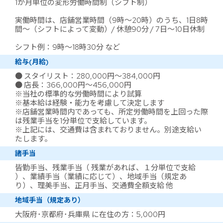
1か月単位の変形労働時間制（シフト制）
実働時間は、店舗営業時間（9時～20時）のうち、1日8時
間～（シフトによって変動）/ 休憩90分 / 7日～10日休制
シフト例：9時～18時30分 など
給与(月給)
● スタイリスト：280,000円～384,000円
● 店長：366,000円～456,000円
※当社の標準的な労働時間により試算
※基本給は経験・能力を考慮して決定します
※店舗営業時間内であっても、所定労働時間を上回った際
は残業手当を1分単位で支給しています。
※上記には、交通費は含まれておりません。別途支給い
たします。
諸手当
皆勤手当、残業手当（ 残業があれば、１分単位で支給
）、業績手当（業績に応じて）、地域手当（規定あ
り）、理美手当、正月手当、交通費全額支給 他
地域手当（規定あり）
大阪府･京都府･兵庫県 に在住の方：5,000円