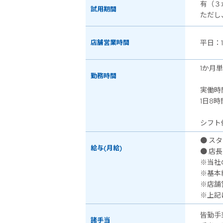
有（３
試用期間
ただし
店舗営業時間
平日：
1か月
勤務時間
実働時
1日8時
シフト例
● スタ
給与(月給)
● 店長
※当社
※基本
※店舗
※上記
皆勤手
諸手当