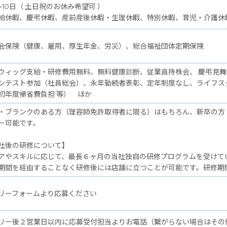
～10日（ 土日祝のお休み希望可 ）
給休暇、慶弔休暇、産前産後休暇・生理休暇、特別休暇、育児・介護休
会保険（健康、雇用、厚生年金、労災）、総合福祉団体定期保険
ウィッグ支給・研修費用無料、無料健康診断、従業員持株会、 慶弔見
ンテスト参加（社員総会）、永年勤続者表彰、定年制度なし、ライフス
初年度帰省費負担 等） ほか
・ブランクのある方（理容師免許取得者に限る）はもちろん、新卒の方
ー可能です。
後の研修について】
アやスキルに応じて、最長６ヶ月の当社独自の研修プログラムを受けて
期間を経由することなく研修後には店舗に立つことが可能です。研修期
リーフォームより応募ください
リー後２営業日以内に応募受付担当よりお電話（繋がらない場合はその