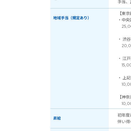
手当、
【東京
地域手当（規定あり）
・中央
25,0
・ 渋
20,0
・ 江
15,0
・ 上
10,0
【神奈
10,0
初年度
昇給
伴い得