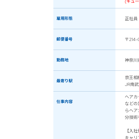
(キュ
雇用形態
正社員
郵便番号
〒214-
勤務地
神奈川
京王相
最寄り駅
JR南
ヘアカ
仕事内容
などの
らヘア
分技術
【入社
キャリ