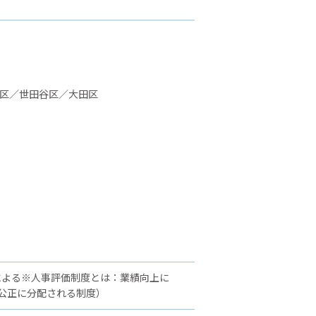
並区／世田谷区／大田区
による※人事評価制度とは：業績向上に
公正に分配される制度）