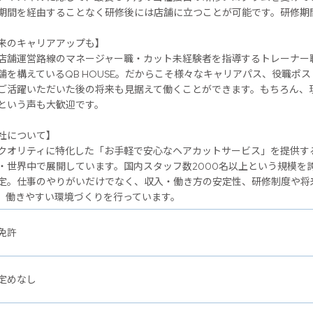
期間を経由することなく研修後には店舗に立つことが可能です。研修期
のキャリアアップも】
店舗運営路線のマネージャー職・カット未経験者を指導するトレーナー
舗を構えているQB HOUSE。だからこそ様々なキャリアパス、役職ポ
ご活躍いただいた後の将来も見据えて働くことができます。もちろん、
という声も大歓迎です。
社について】
クオリティに特化した「お手軽で安心なヘアカットサービス」を提供するヘ
・世界中で展開しています。国内スタッフ数2000名以上という規模を
定。仕事のやりがいだけでなく、収入・働き方の安定性、研修制度や将
、働きやすい環境づくりを行っています。
免許
定めなし