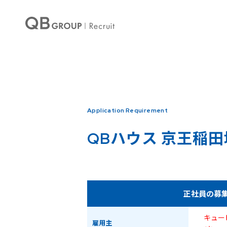
Warning
: Undefined array key 0 in
/home/qbhouse/qb-recruit.com/public_ht
Warning
: Undefined array key 3 in
/home/qbhouse/qb-recruit.com/public_ht
Application Requirement
QBハウス
京王稲田
正社員の募
キュー
雇用主