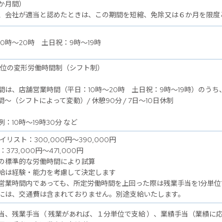
か月間）
、会社が適当と認めたときは、この期間を短縮、免除又は６か月を限度
10時～20時 土日祝：9時～19時
単位の変形労働時間制（シフト制）
間は、店舗営業時間（平日：10時～20時 土日祝：9時～19時）のうち
間～（シフトによって変動）/ 休憩90分 / 7日～10日休制
：10時～19時30分 など
イリスト：300,000円～390,000円
：373,000円～471,000円
の標準的な労働時間により試算
給は経験・能力を考慮して決定します
営業時間内であっても、所定労働時間を上回った際は残業手当を1分単位
には、交通費は含まれておりません。別途支給いたします。
当、残業手当（ 残業があれば、１分単位で支給 ）、業績手当（業績に