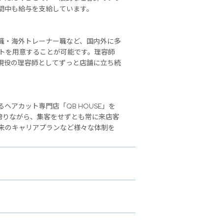
間中も給与を支給しています。
職・海外トレーナー職など、国内外に多
ストを用意することが可能です。理容師
現役の理容師としてずっと店舗に立ち続
アカット専門店「QB HOUSE」を
誇りながら、集客をせずとも常に来店客
来のキャリアプランなど様々な体制を