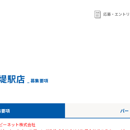
ml/wp-content/themes/qb/single-shop_recruit.php
on line
92
ml/wp-content/themes/qb/single-shop_recruit.php
on line
応募・エントリ
93
堤駅店
_ 募集要項
集要項
パー
ビーネット株式会社