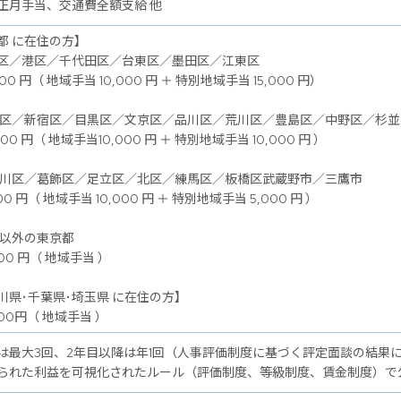
正月手当、交通費全額支給 他
都 に在住の方】
区／港区／千代田区／台東区／墨田区／江東区
00 円（ 地域手当 10,000 円 ＋ 特別地域手当 15,000 円）
谷区／新宿区／目黒区／文京区／品川区／荒川区／豊島区／中野区／杉
00 円（ 地域手当10,000 円 ＋ 特別地域手当 10,000 円 ）
戸川区／葛飾区／足立区／北区／練馬区／板橋区武蔵野市／三鷹市
00 円（ 地域手当 10,000 円 ＋ 特別地域手当 5,000 円 ）
記以外の東京都
00 円（ 地域手当 ）
川県･千葉県･埼玉県 に在住の方】
00円（ 地域手当 ）
は最大3回、2年目以降は年1回（人事評価制度に基づく評定面談の結果
られた利益を可視化されたルール（評価制度、等級制度、賃金制度）で