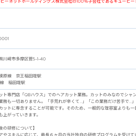
ービーネットホールディングス株式会社の100％子会社であるキュービ
0001
県川崎市多摩区菅5-1-40
模原線 京王稲田堤駅
武線 稲田堤駅
ット専門店「QBハウス」でのヘアカット業務。カットのみなのでシャ
業務も一切ありません。「手荒れが辛くて…」「この業務だけ苦手で…
カットに専念することが可能です。そのため、一般的な理容室よりも一
も上がっていきます。
後の研修について】
アやスキルに応じて、最長６ヶ月の当社独自の研修プログラムを受けて