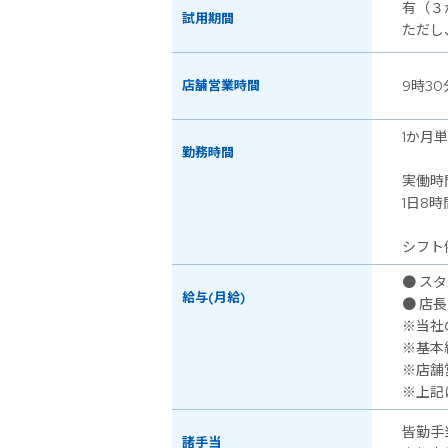
有（３
試用期間
ただし
店舗営業時間
9時30
1か月
勤務時間
実働時
1日8時
シフト例
● スタ
給与(月給)
● 店長
※当社
※基本
※店舗
※上記
皆勤手
諸手当