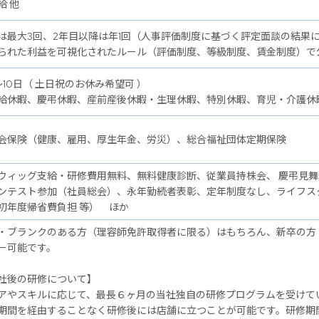
給 他
は最大3回、2年目以降は年1回（人事評価制度に基づく評定面談の結果
られた利益を可視化されたルール（評価制度、等級制度、賃金制度）で
～10日（ 土日祝のお休み希望可 ）
給休暇、慶弔休暇、産前産後休暇・生理休暇、特別休暇、育児・介護休
会保険（健康、雇用、厚生年金、労災）、総合福祉団体定期保険
ウィッグ支給・研修費用無料、無料健康診断、従業員持株会、 慶弔見
ンテスト参加（社員総会）、永年勤続者表彰、定年制度なし、ライフス
初年度帰省費負担 等） ほか
・ブランクのある方（理容師免許取得者に限る）はもちろん、新卒の方
ー可能です。
後の研修について】
アやスキルに応じて、最長６ヶ月の当社独自の研修プログラムを受けて
期間を経由することなく研修後には店舗に立つことが可能です。研修期