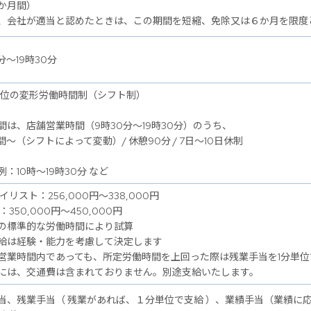
か月間）
、会社が適当と認めたときは、この期間を短縮、免除又は６か月を限度
分～19時30分
単位の変形労働時間制（シフト制）
間は、店舗営業時間（9時30分～19時30分）のうち、
間～（シフトによって変動）/ 休憩90分 / 7日～10日休制
：10時～19時30分 など
イリスト：256,000円～338,000円
：350,000円～450,000円
の標準的な労働時間により試算
給は経験・能力を考慮して決定します
営業時間内であっても、所定労働時間を上回った際は残業手当を1分単位
には、交通費は含まれておりません。別途支給いたします。
当、残業手当（ 残業があれば、１分単位で支給 ）、業績手当（業績に