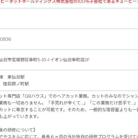
ービーネットホールディングス株式会社の100％子会社であるキュービ
0836
仙台市宮城野区幸町5-10-1 イオン仙台幸町店2F
線 東仙台駅
 陸前原ノ町駅
ット専門店「QBハウス」でのヘアカット業務。カットのみなのでシャ
業務も一切ありません。「手荒れが辛くて…」「この業務だけ苦手で…
カットに専念することが可能です。そのため、一般的な理容室よりも一
も上がっていきます。
後の研修について】
アやスキルに応じて、最長６ヶ月の当社独自の研修プログラムを受けて