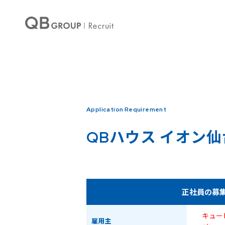
Warning
: Undefined array key 0 in
/home/qbhouse/qb-recruit.com/public_ht
Warning
: Undefined array key 3 in
/home/qbhouse/qb-recruit.com/public_ht
Application Requirement
QBハウス
イオン仙
正社員の募
キュー
雇用主