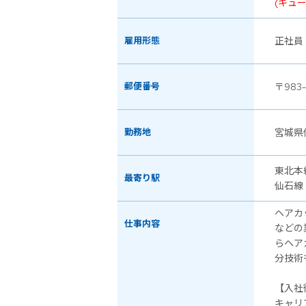
(キュ
雇用形態
正社員
郵便番号
〒983-
勤務地
宮城県
東北本
最寄り駅
仙石線
ヘアカ
仕事内容
などの
らヘア
分技術
【入社
キャリ