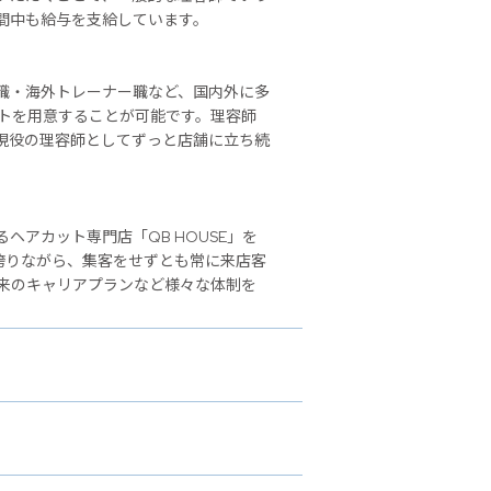
間中も給与を支給しています。
職・海外トレーナー職など、国内外に多
ストを用意することが可能です。理容師
現役の理容師としてずっと店舗に立ち続
アカット専門店「QB HOUSE」を
誇りながら、集客をせずとも常に来店客
来のキャリアプランなど様々な体制を