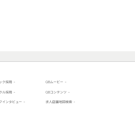
ック採用
QBムービー
ラル採用
QBコンテンツ
フインタビュー
求人店舗地図検索