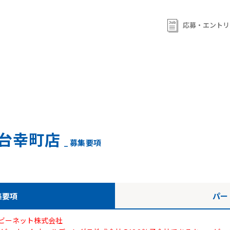
ml/wp-content/themes/qb/single-shop_recruit.php
on line
92
ml/wp-content/themes/qb/single-shop_recruit.php
on line
応募・エントリ
93
台幸町店
_ 募集要項
集要項
パー
ビーネット株式会社