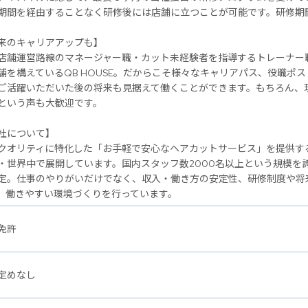
期間を経由することなく研修後には店舗に立つことが可能です。研修期
のキャリアアップも】
店舗運営路線のマネージャー職・カット未経験者を指導するトレーナー
舗を構えているQB HOUSE。だからこそ様々なキャリアパス、役職ポ
ご活躍いただいた後の将来も見据えて働くことができます。もちろん、
という声も大歓迎です。
社について】
クオリティに特化した「お手軽で安心なヘアカットサービス」を提供するヘ
・世界中で展開しています。国内スタッフ数2000名以上という規模を
定。仕事のやりがいだけでなく、収入・働き方の安定性、研修制度や将
、働きやすい環境づくりを行っています。
免許
定めなし