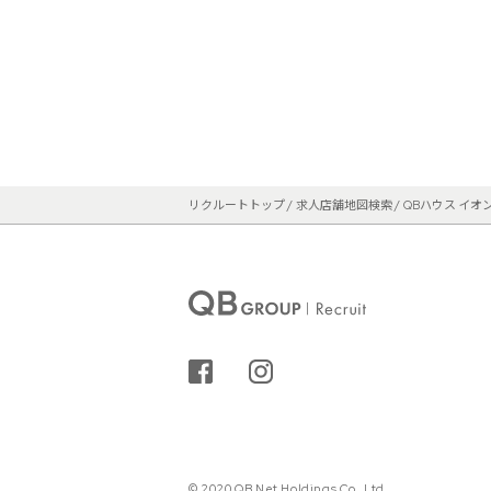
リクルートトップ
求人店舗地図検索
QBハウス イオ
シェアする
インスタグラム
© 2020 QB Net Holdings Co.,Ltd.