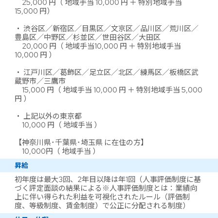
25,000 円（ 地域手当 10,000 円 ＋ 特別地域手当
15,000 円）
・ 渋谷区／新宿区／目黒区／文京区／品川区／荒川区／
豊島区／中野区／杉並区／世田谷区／大田区
20,000 円（ 地域手当10,000 円 ＋ 特別地域手当
10,000 円 ）
・ 江戸川区／葛飾区／足立区／北区／練馬区／板橋区武
蔵野市／三鷹市
15,000 円（ 地域手当 10,000 円 ＋ 特別地域手当 5,000
円 ）
・ 上記以外の東京都
10,000 円（ 地域手当 ）
【神奈川県･千葉県･埼玉県 に在住の方】
10,000円（ 地域手当 ）
昇給
初年度は最大3回、2年目以降は年1回（人事評価制度に基
づく評定面談の結果による※人事評価制度とは：業績向
上に伴い得られた利益を可視化されたルール（評価制
度、等級制度、賃金制度）で公正に分配される制度）