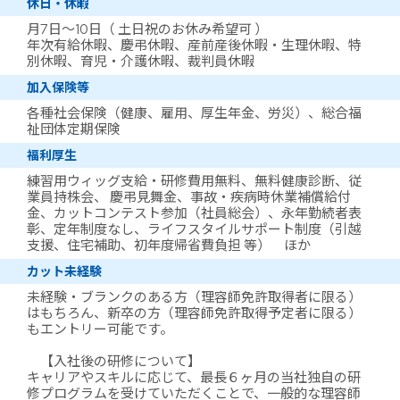
休日・休暇
月7日～10日（ 土日祝のお休み希望可 ）
年次有給休暇、慶弔休暇、産前産後休暇・生理休暇、特
別休暇、育児・介護休暇、裁判員休暇
加入保険等
各種社会保険（健康、雇用、厚生年金、労災）、総合福
祉団体定期保険
福利厚生
練習用ウィッグ支給・研修費用無料、無料健康診断、従
業員持株会、 慶弔見舞金、事故・疾病時休業補償給付
金、カットコンテスト参加（社員総会）、永年勤続者表
彰、定年制度なし、ライフスタイルサポート制度（引越
支援、住宅補助、初年度帰省費負担 等） ほか
カット未経験
未経験・ブランクのある方（理容師免許取得者に限る）
はもちろん、新卒の方（理容師免許取得予定者に限る）
もエントリー可能です。
【入社後の研修について】
キャリアやスキルに応じて、最長６ヶ月の当社独自の研
修プログラムを受けていただくことで、一般的な理容師