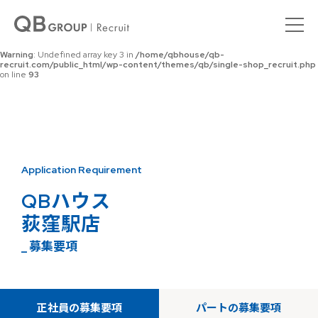
Warning
: Undefined array key 0 in
/home/qbhouse/qb-
recruit.com/public_html/wp-content/themes/qb/single-shop_recruit.php
on line
92
Warning
: Undefined array key 3 in
/home/qbhouse/qb-
recruit.com/public_html/wp-content/themes/qb/single-shop_recruit.php
on line
93
Application Requirement
QBハウス
荻窪駅店
_ 募集要項
正社員の募集要項
パートの募集要項