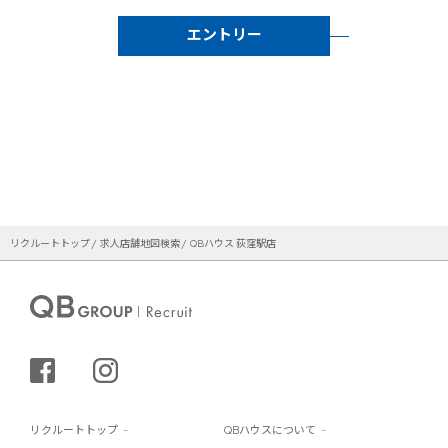
エントリー
リクルートトップ
求人店舗地図検索
QBハウス 荻窪駅店
シェアする
インスタグラム
リクルートトップ
QBハウスについて