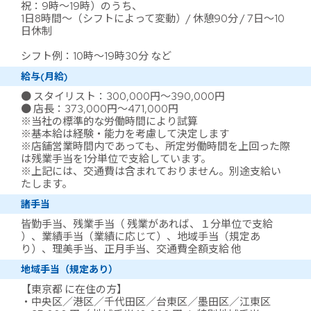
祝：9時～19時）のうち、
1日8時間～（シフトによって変動）/ 休憩90分 / 7日～10
日休制
シフト例：10時～19時30分 など
給与(月給)
● スタイリスト：300,000円～390,000円
● 店長：373,000円～471,000円
※当社の標準的な労働時間により試算
※基本給は経験・能力を考慮して決定します
※店舗営業時間内であっても、所定労働時間を上回った際
は残業手当を1分単位で支給しています。
※上記には、交通費は含まれておりません。別途支給い
たします。
諸手当
皆勤手当、残業手当（ 残業があれば、１分単位で支給
）、業績手当（業績に応じて）、地域手当（規定あ
り）、理美手当、正月手当、交通費全額支給 他
地域手当（規定あり）
【東京都 に在住の方】
・中央区／港区／千代田区／台東区／墨田区／江東区