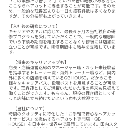
「この業務だけ苦手で…」といった苦い経験がある方も、
ここならヘアカットに専念することが可能です。そのた
め、一般的な理容室よりも一日の接客件数は多くなりま
すが、その分技術も上がっていきます。
【入社後の研修について】
キャリアやスキルに応じて、最長６ヶ月の当社独自の研
修プログラムを受けていただくことで、一般的な理容師
でいう下積み期間を経由することなく研修後には店舗に
立つことが可能です。研修期間中も給与を支給していま
す。
【将来のキャリアアップも】
店長・店舗運営路線のマネージャー職・カット未経験者
を指導するトレーナー職・海外トレーナー職など、国内
外に多くの店舗を構えているQB HOUSE。だからこそ
様々なキャリアパス、役職ポストを用意することが可能
です。理容師としてご活躍いただいた後の将来も見据えて
働くことができます。もちろん、現役の理容師としてず
っと店舗に立ち続けたいという声も大歓迎です。
【当社について】
時間のクオリティに特化した「お手軽で安心なヘアカッ
トサービス」を提供するヘアカット専門店「QB
HOUSE」を日本中・世界中で展開しています。国内スタ