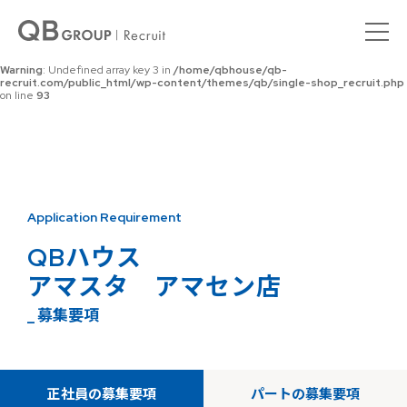
Warning
: Undefined array key 0 in
/home/qbhouse/qb-
recruit.com/public_html/wp-content/themes/qb/single-shop_recruit.php
on line
92
Warning
: Undefined array key 3 in
/home/qbhouse/qb-
recruit.com/public_html/wp-content/themes/qb/single-shop_recruit.php
on line
93
Application Requirement
QBハウス
アマスタ アマセン店
_ 募集要項
正社員の募集要項
パートの募集要項