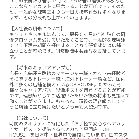
「この業務だけ苦手で…」といった苦い経験がある方も、
ここならヘアカットに専念することが可能です。そのた
め、一般的な理容室よりも一日の接客件数は多くなりま
すが、その分技術も上がっていきます。
【入社後の研修について】
キャリアやスキルに応じて、最長６ヶ月の当社独自の研
修プログラムを受けていただくことで、一般的な理容師
でいう下積み期間を経由することなく研修後には店舗に
立つことが可能です。研修期間中も給与を支給していま
す。
【将来のキャリアアップも】
店長・店舗運営路線のマネージャー職・カット未経験者
を指導するトレーナー職・海外トレーナー職など、国内
外に多くの店舗を構えているQB HOUSE。だからこそ
様々なキャリアパス、役職ポストを用意することが可能
です。理容師としてご活躍いただいた後の将来も見据えて
働くことができます。もちろん、現役の理容師としてず
っと店舗に立ち続けたいという声も大歓迎です。
【当社について】
時間のクオリティに特化した「お手軽で安心なヘアカッ
トサービス」を提供するヘアカット専門店「QB
HOUSE」を日本中・世界中で展開しています。国内スタ