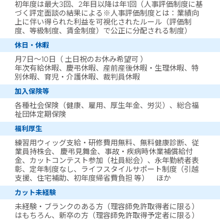
初年度は最大3回、2年目以降は年1回（人事評価制度に基
づく評定面談の結果による※人事評価制度とは：業績向
上に伴い得られた利益を可視化されたルール（評価制
度、等級制度、賃金制度）で公正に分配される制度）
休日・休暇
月7日～10日（ 土日祝のお休み希望可 ）
年次有給休暇、慶弔休暇、産前産後休暇・生理休暇、特
別休暇、育児・介護休暇、裁判員休暇
加入保険等
各種社会保険（健康、雇用、厚生年金、労災）、総合福
祉団体定期保険
福利厚生
練習用ウィッグ支給・研修費用無料、無料健康診断、従
業員持株会、 慶弔見舞金、事故・疾病時休業補償給付
金、カットコンテスト参加（社員総会）、永年勤続者表
彰、定年制度なし、ライフスタイルサポート制度（引越
支援、住宅補助、初年度帰省費負担 等） ほか
カット未経験
未経験・ブランクのある方（理容師免許取得者に限る）
はもちろん、新卒の方（理容師免許取得予定者に限る）