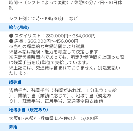
時間～（シフトによって変動）/ 休憩90分 / 7日～10日休
制
シフト例：10時～19時30分 など
給与(月給)
● スタイリスト：280,000円～384,000円
● 店長：366,000円～456,000円
※当社の標準的な労働時間により試算
※基本給は経験・能力を考慮して決定します
※店舗営業時間内であっても、所定労働時間を上回った際
は残業手当を1分単位で支給しています。
※上記には、交通費は含まれておりません。別途支給い
たします。
諸手当
皆勤手当、残業手当（ 残業があれば、１分単位で支給
）、業績手当（業績に応じて）、地域手当（規定あ
り）、理美手当、正月手当、交通費全額支給 他
地域手当（規定あり）
大阪府･京都府･兵庫県 に在住の方：5,000円
昇給