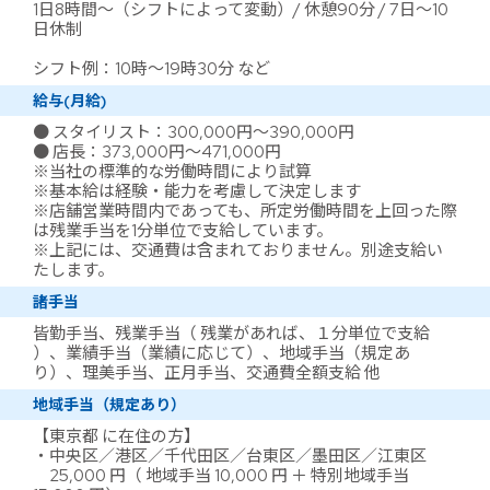
1日8時間～（シフトによって変動）/ 休憩90分 / 7日～10
日休制
シフト例：10時～19時30分 など
給与(月給)
● スタイリスト：300,000円～390,000円
● 店長：373,000円～471,000円
※当社の標準的な労働時間により試算
※基本給は経験・能力を考慮して決定します
※店舗営業時間内であっても、所定労働時間を上回った際
は残業手当を1分単位で支給しています。
※上記には、交通費は含まれておりません。別途支給い
たします。
諸手当
皆勤手当、残業手当（ 残業があれば、１分単位で支給
）、業績手当（業績に応じて）、地域手当（規定あ
り）、理美手当、正月手当、交通費全額支給 他
地域手当（規定あり）
【東京都 に在住の方】
・中央区／港区／千代田区／台東区／墨田区／江東区
25,000 円（ 地域手当 10,000 円 ＋ 特別地域手当