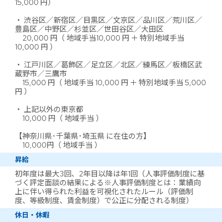
15,000 円）
・ 渋谷区／新宿区／目黒区／文京区／品川区／荒川区／
豊島区／中野区／杉並区／世田谷区／大田区
20,000 円（ 地域手当10,000 円 ＋ 特別地域手当
10,000 円 ）
・ 江戸川区／葛飾区／足立区／北区／練馬区／板橋区武
蔵野市／三鷹市
15,000 円（ 地域手当 10,000 円 ＋ 特別地域手当 5,000
円 ）
・ 上記以外の東京都
10,000 円（ 地域手当 ）
【神奈川県･千葉県･埼玉県 に在住の方】
10,000円（ 地域手当 ）
昇給
初年度は最大3回、2年目以降は年1回（人事評価制度に基
づく評定面談の結果による※人事評価制度とは：業績向
上に伴い得られた利益を可視化されたルール（評価制
度、等級制度、賃金制度）で公正に分配される制度）
休日・休暇