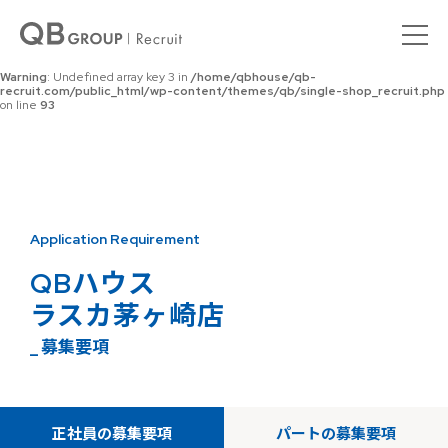
Warning
: Undefined array key 0 in
/home/qbhouse/qb-
recruit.com/public_html/wp-content/themes/qb/single-shop_recruit.php
on line
92
Warning
: Undefined array key 3 in
/home/qbhouse/qb-
recruit.com/public_html/wp-content/themes/qb/single-shop_recruit.php
on line
93
Application Requirement
QBハウス
ラスカ茅ヶ崎店
_ 募集要項
正社員の募集要項
パートの募集要項