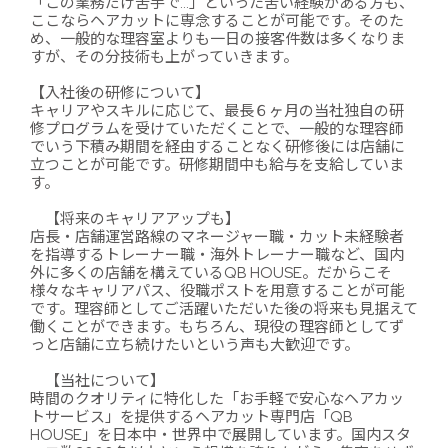
「この業務だけ苦手で…」といった苦い経験がある方も、
ここならヘアカットに専念することが可能です。そのた
め、一般的な理容室よりも一日の接客件数は多くなりま
すが、その分技術も上がっていきます。
【入社後の研修について】
キャリアやスキルに応じて、最長６ヶ月の当社独自の研
修プログラムを受けていただくことで、一般的な理容師
でいう下積み期間を経由することなく研修後には店舗に
立つことが可能です。研修期間中も給与を支給していま
す。
【将来のキャリアアップも】
店長・店舗運営路線のマネージャー職・カット未経験者
を指導するトレーナー職・海外トレーナー職など、国内
外に多くの店舗を構えているQB HOUSE。だからこそ
様々なキャリアパス、役職ポストを用意することが可能
です。理容師としてご活躍いただいた後の将来も見据えて
働くことができます。もちろん、現役の理容師としてず
っと店舗に立ち続けたいという声も大歓迎です。
【当社について】
時間のクオリティに特化した「お手軽で安心なヘアカッ
トサービス」を提供するヘアカット専門店「QB
HOUSE」を日本中・世界中で展開しています。国内スタ