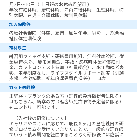
月7日～10日（ 土日祝のお休み希望可 ）
年次有給休暇、慶弔休暇、産前産後休暇・生理休暇、特
別休暇、育児・介護休暇、裁判員休暇
加入保険等
各種社会保険（健康、雇用、厚生年金、労災）、総合福
祉団体定期保険
福利厚生
練習用ウィッグ支給・研修費用無料、無料健康診断、従
業員持株会、 慶弔見舞金、事故・疾病時休業補償給付
金、カットコンテスト参加（社員総会）、永年勤続者表
彰、定年制度なし、ライフスタイルサポート制度（引越
支援、住宅補助、初年度帰省費負担 等） ほか
カット未経験
未経験・ブランクのある方（理容師免許取得者に限る）
はもちろん、新卒の方（理容師免許取得予定者に限る）
もエントリー可能です。
【入社後の研修について】
キャリアやスキルに応じて、最長６ヶ月の当社独自の研
修プログラムを受けていただくことで、一般的な理容師
でいう下積み期間を経由することなく研修後には店舗に