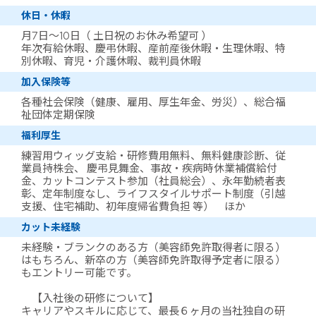
休日・休暇
月7日～10日（ 土日祝のお休み希望可 ）
年次有給休暇、慶弔休暇、産前産後休暇・生理休暇、特
別休暇、育児・介護休暇、裁判員休暇
加入保険等
各種社会保険（健康、雇用、厚生年金、労災）、総合福
祉団体定期保険
福利厚生
練習用ウィッグ支給・研修費用無料、無料健康診断、従
業員持株会、 慶弔見舞金、事故・疾病時休業補償給付
金、カットコンテスト参加（社員総会）、永年勤続者表
彰、定年制度なし、ライフスタイルサポート制度（引越
支援、住宅補助、初年度帰省費負担 等） ほか
カット未経験
未経験・ブランクのある方（美容師免許取得者に限る）
はもちろん、新卒の方（美容師免許取得予定者に限る）
もエントリー可能です。
【入社後の研修について】
キャリアやスキルに応じて、最長６ヶ月の当社独自の研