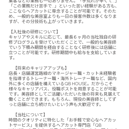
集客などの業務も一切ありません。「手荒れが辛くて…」
「この業務だけ苦手で…」といった苦い経験がある方も、
ここならヘアカットに専念することが可能です。そのた
め、一般的な美容室よりも一日の接客件数は多くなりま
すが、その分技術も上がっていきます。
【入社後の研修について】
キャリアやスキルに応じて、最長６ヶ月の当社独自の研
修プログラムを受けていただくことで、一般的な美容師
でいう下積み期間を経由することなく研修後には店舗に
立つことが可能です。研修期間中も給与を支給していま
す。
【将来のキャリアアップも】
店長・店舗運営路線のマネージャー職・カット未経験者
を指導するトレーナー職・海外トレーナー職など、国内
外に多くの店舗を構えているQB HOUSE。だからこそ
様々なキャリアパス、役職ポストを用意することが可能
です。美容師としてご活躍いただいた後の将来も見据えて
働くことができます。もちろん、現役の美容師としてず
っと店舗に立ち続けたいという声も大歓迎です。
【当社について】
時間のクオリティに特化した「お手軽で安心なヘアカッ
トサービス」を提供するヘアカット専門店「QB