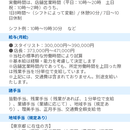
実働時間は、店舗営業時間（平日：10時～20時 土日
祝：10時～21時）のうち、
1日8時間～（シフトによって変動）/ 休憩90分 / 7日～10
日休制
シフト例：10時～19時30分 など
給与(月給)
● スタイリスト：300,000円～390,000円
● 店長：373,000円～471,000円
※当社の標準的な労働時間により試算
※基本給は経験・能力を考慮して決定します
※店舗営業時間内であっても、所定労働時間を上回った際
は残業手当を1分単位で支給しています。
※上記には、交通費は含まれておりません。別途支給い
たします。
諸手当
皆勤手当、残業手当（ 残業があれば、１分単位で支給
）、業績手当（業績に応じて）、地域手当（規定あ
り）、理美手当、正月手当、交通費全額支給 他
地域手当（規定あり）
【東京都 に在住の方】