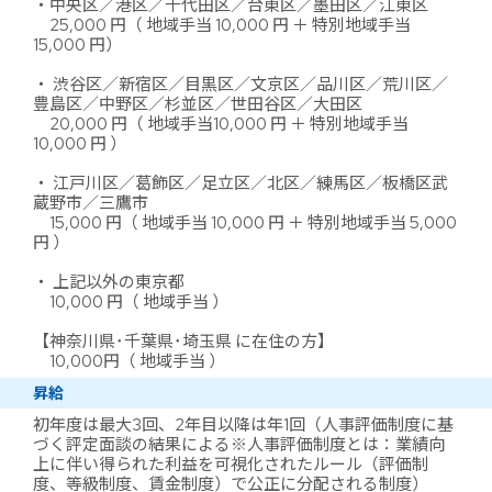
・中央区／港区／千代田区／台東区／墨田区／江東区
25,000 円（ 地域手当 10,000 円 ＋ 特別地域手当
15,000 円）
・ 渋谷区／新宿区／目黒区／文京区／品川区／荒川区／
豊島区／中野区／杉並区／世田谷区／大田区
20,000 円（ 地域手当10,000 円 ＋ 特別地域手当
10,000 円 ）
・ 江戸川区／葛飾区／足立区／北区／練馬区／板橋区武
蔵野市／三鷹市
15,000 円（ 地域手当 10,000 円 ＋ 特別地域手当 5,000
円 ）
・ 上記以外の東京都
10,000 円（ 地域手当 ）
【神奈川県･千葉県･埼玉県 に在住の方】
10,000円（ 地域手当 ）
昇給
初年度は最大3回、2年目以降は年1回（人事評価制度に基
づく評定面談の結果による※人事評価制度とは：業績向
上に伴い得られた利益を可視化されたルール（評価制
度、等級制度、賃金制度）で公正に分配される制度）