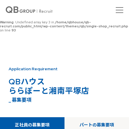
Warning
: Undefined array key 0 in
/home/qbhouse/qb-
recruit.com/public_html/wp-content/themes/qb/single-shop_recruit.php
on line
92
Warning
: Undefined array key 3 in
/home/qbhouse/qb-
recruit.com/public_html/wp-content/themes/qb/single-shop_recruit.php
on line
93
Application Requirement
QBハウス
ららぽーと湘南平塚店
_ 募集要項
正社員の募集要項
パートの募集要項