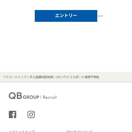
エントリー
リクルートトップ
求人店舗地図検索
QBハウス ららぽーと湘南平塚店
シェアする
インスタグラム