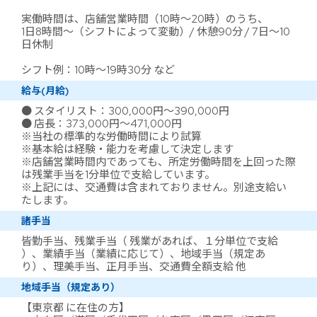
実働時間は、店舗営業時間（10時～20時）のうち、
1日8時間～（シフトによって変動）/ 休憩90分 / 7日～10
日休制
シフト例：10時～19時30分 など
給与(月給)
● スタイリスト：300,000円～390,000円
● 店長：373,000円～471,000円
※当社の標準的な労働時間により試算
※基本給は経験・能力を考慮して決定します
※店舗営業時間内であっても、所定労働時間を上回った際
は残業手当を1分単位で支給しています。
※上記には、交通費は含まれておりません。別途支給い
たします。
諸手当
皆勤手当、残業手当（ 残業があれば、１分単位で支給
）、業績手当（業績に応じて）、地域手当（規定あ
り）、理美手当、正月手当、交通費全額支給 他
地域手当（規定あり）
【東京都 に在住の方】