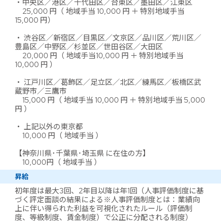
・中央区／港区／千代田区／台東区／墨田区／江東区
25,000 円（ 地域手当 10,000 円 ＋ 特別地域手当
15,000 円）
・ 渋谷区／新宿区／目黒区／文京区／品川区／荒川区／
豊島区／中野区／杉並区／世田谷区／大田区
20,000 円（ 地域手当10,000 円 ＋ 特別地域手当
10,000 円 ）
・ 江戸川区／葛飾区／足立区／北区／練馬区／板橋区武
蔵野市／三鷹市
15,000 円（ 地域手当 10,000 円 ＋ 特別地域手当 5,000
円 ）
・ 上記以外の東京都
10,000 円（ 地域手当 ）
【神奈川県･千葉県･埼玉県 に在住の方】
10,000円（ 地域手当 ）
昇給
初年度は最大3回、2年目以降は年1回（人事評価制度に基
づく評定面談の結果による※人事評価制度とは：業績向
上に伴い得られた利益を可視化されたルール（評価制
度、等級制度、賃金制度）で公正に分配される制度）