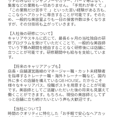
ットのみなのでシャンプーやカラー、パーマ等はなく、
集客などの業務も一切ありません。「手荒れが辛くて…」
「この業務だけ苦手で…」といった苦い経験がある方も、
ここならヘアカットに専念することが可能です。そのた
め、一般的な美容室よりも一日の接客件数は多くなりま
すが、その分技術も上がっていきます。
【入社後の研修について】
キャリアやスキルに応じて、最長６ヶ月の当社独自の研
修プログラムを受けていただくことで、一般的な美容師
でいう下積み期間を経由することなく研修後には店舗に
立つことが可能です。研修期間中も給与を支給していま
す。
【将来のキャリアアップも】
店長・店舗運営路線のマネージャー職・カット未経験者
を指導するトレーナー職・海外トレーナー職など、国内
外に多くの店舗を構えているQB HOUSE。だからこそ
様々なキャリアパス、役職ポストを用意することが可能
です。美容師としてご活躍いただいた後の将来も見据えて
働くことができます。もちろん、現役の美容師としてず
っと店舗に立ち続けたいという声も大歓迎です。
【当社について】
時間のクオリティに特化した「お手軽で安心なヘアカッ