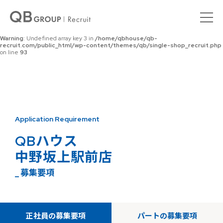
Warning
: Undefined array key 0 in
/home/qbhouse/qb-
recruit.com/public_html/wp-content/themes/qb/single-shop_recruit.php
on line
92
Warning
: Undefined array key 3 in
/home/qbhouse/qb-
recruit.com/public_html/wp-content/themes/qb/single-shop_recruit.php
on line
93
Application Requirement
QBハウス
中野坂上駅前店
_ 募集要項
正社員の募集要項
パートの募集要項