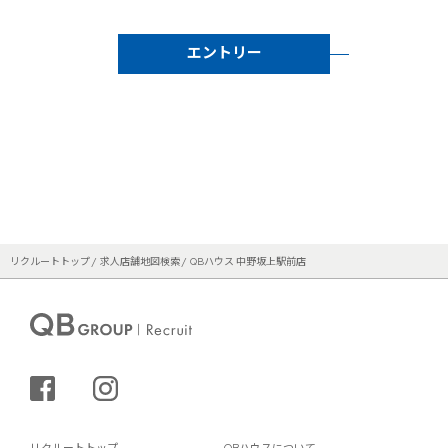
エントリー
リクルートトップ
求人店舗地図検索
QBハウス 中野坂上駅前店
シェアする
インスタグラム