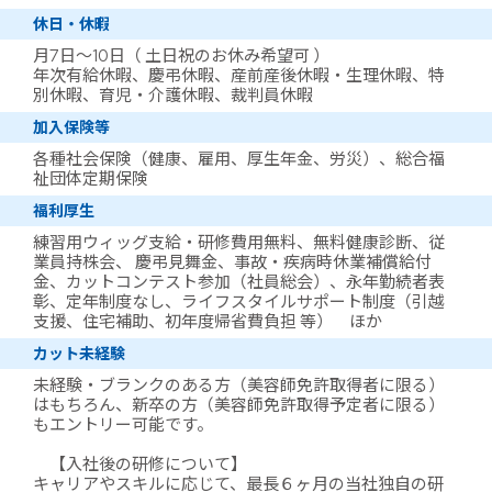
休日・休暇
月7日～10日（ 土日祝のお休み希望可 ）
年次有給休暇、慶弔休暇、産前産後休暇・生理休暇、特
別休暇、育児・介護休暇、裁判員休暇
加入保険等
各種社会保険（健康、雇用、厚生年金、労災）、総合福
祉団体定期保険
福利厚生
練習用ウィッグ支給・研修費用無料、無料健康診断、従
業員持株会、 慶弔見舞金、事故・疾病時休業補償給付
金、カットコンテスト参加（社員総会）、永年勤続者表
彰、定年制度なし、ライフスタイルサポート制度（引越
支援、住宅補助、初年度帰省費負担 等） ほか
カット未経験
未経験・ブランクのある方（美容師免許取得者に限る）
はもちろん、新卒の方（美容師免許取得予定者に限る）
もエントリー可能です。
【入社後の研修について】
キャリアやスキルに応じて、最長６ヶ月の当社独自の研