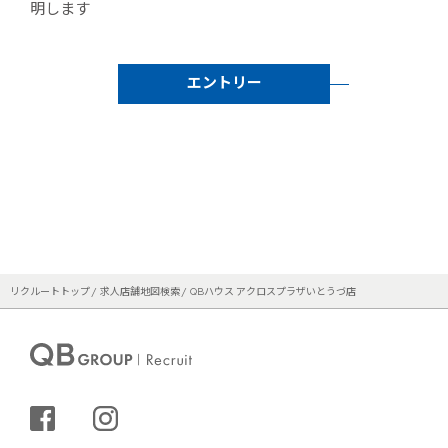
明します
エントリー
リクルートトップ
求人店舗地図検索
QBハウス アクロスプラザいとうづ店
シェアする
インスタグラム