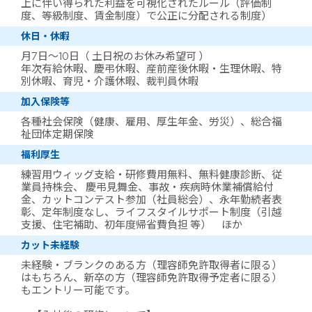
上に伴い得られた利益を可視化されたルール（評価制
度、等級制度、賃金制度）で公正に分配される制度）
休日・休暇
月7日～10日（ 土日祝のお休み希望可 ）
年次有給休暇、慶弔休暇、産前産後休暇・生理休暇、特
別休暇、育児・介護休暇、裁判員休暇
加入保険等
各種社会保険（健康、雇用、厚生年金、労災）、総合福
祉団体定期保険
福利厚生
練習用ウィッグ支給・研修費用無料、無料健康診断、従
業員持株会、 慶弔見舞金、事故・疾病時休業補償給付
金、カットコンテスト参加（社員総会）、永年勤続者表
彰、定年制度なし、ライフスタイルサポート制度（引越
支援、住宅補助、初年度帰省費負担 等） ほか
カット未経験
未経験・ブランクのある方（理容師免許取得者に限る）
はもちろん、新卒の方（理容師免許取得予定者に限る）
もエントリー可能です。