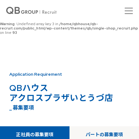
Warning
: Undefined array key 0 in
/home/qbhouse/qb-
recruit.com/public_html/wp-content/themes/qb/single-shop_recruit.php
on line
92
Warning
: Undefined array key 3 in
/home/qbhouse/qb-
recruit.com/public_html/wp-content/themes/qb/single-shop_recruit.php
on line
93
Application Requirement
QBハウス
アクロスプラザいとうづ店
_ 募集要項
正社員の募集要項
パートの募集要項