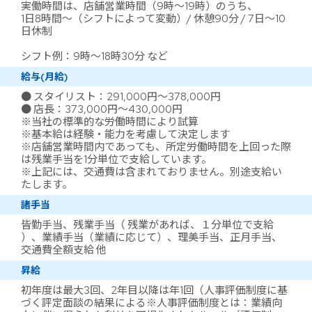
実働時間は、店舗営業時間（9時～19時）のうち、
1日8時間～（シフトによって変動）/ 休憩90分 / 7日～10
日休制
シフト例：9時～18時30分 など
給与(月給)
● スタイリスト：291,000円～378,000円
● 店長：373,000円～430,000円
※当社の標準的な労働時間により試算
※基本給は経験・能力を考慮して決定します
※店舗営業時間内であっても、所定労働時間を上回った際
は残業手当を1分単位で支給しています。
※上記には、交通費は含まれておりません。別途支給い
たします。
諸手当
皆勤手当、残業手当（ 残業があれば、１分単位で支給
）、業績手当（業績に応じて）、理美手当、正月手当、
交通費全額支給 他
昇給
初年度は最大3回、2年目以降は年1回（人事評価制度に基
づく評定面談の結果による※人事評価制度とは：業績向