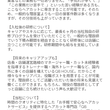
集客などの業務も一切ありません。「手荒れが辛くて…」
「この業務だけ苦手で…」といった苦い経験がある方も、
ここならヘアカットに専念することが可能です。そのた
め、一般的な理容室よりも一日の接客件数は多くなりま
すが、その分技術も上がっていきます。
【入社後の研修について】
キャリアやスキルに応じて、最長６ヶ月の当社独自の研
修プログラムを受けていただくことで、一般的な理容師
でいう下積み期間を経由することなく研修後には店舗に
立つことが可能です。研修期間中も給与を支給していま
す。
【将来のキャリアアップも】
店長・店舗運営路線のマネージャー職・カット未経験者
を指導するトレーナー職・海外トレーナー職など、国内
外に多くの店舗を構えているQB HOUSE。だからこそ
様々なキャリアパス、役職ポストを用意することが可能
です。理容師としてご活躍いただいた後の将来も見据えて
働くことができます。もちろん、現役の理容師としてず
っと店舗に立ち続けたいという声も大歓迎です。
【当社について】
時間のクオリティに特化した「お手軽で安心なヘアカッ
トサービス」を提供するヘアカット専門店「QB