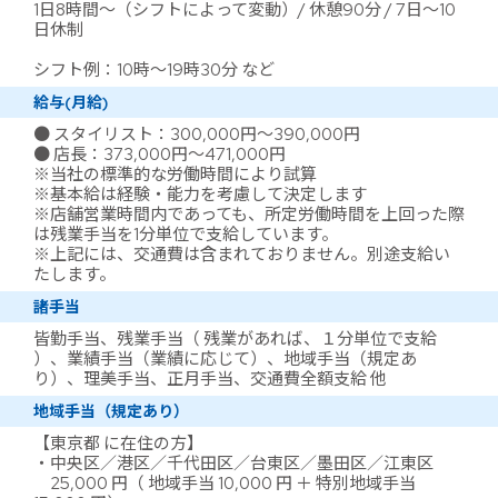
1日8時間～（シフトによって変動）/ 休憩90分 / 7日～10
日休制
シフト例：10時～19時30分 など
給与(月給)
● スタイリスト：300,000円～390,000円
● 店長：373,000円～471,000円
※当社の標準的な労働時間により試算
※基本給は経験・能力を考慮して決定します
※店舗営業時間内であっても、所定労働時間を上回った際
は残業手当を1分単位で支給しています。
※上記には、交通費は含まれておりません。別途支給い
たします。
諸手当
皆勤手当、残業手当（ 残業があれば、１分単位で支給
）、業績手当（業績に応じて）、地域手当（規定あ
り）、理美手当、正月手当、交通費全額支給 他
地域手当（規定あり）
【東京都 に在住の方】
・中央区／港区／千代田区／台東区／墨田区／江東区
25,000 円（ 地域手当 10,000 円 ＋ 特別地域手当