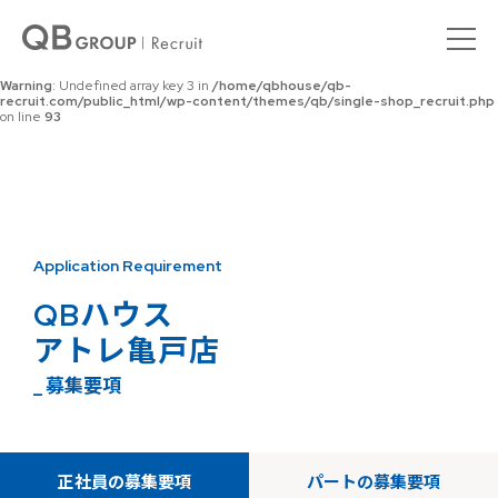
Warning
: Undefined array key 0 in
/home/qbhouse/qb-
recruit.com/public_html/wp-content/themes/qb/single-shop_recruit.php
on line
92
Warning
: Undefined array key 3 in
/home/qbhouse/qb-
recruit.com/public_html/wp-content/themes/qb/single-shop_recruit.php
on line
93
Application Requirement
QBハウス
アトレ亀戸店
_ 募集要項
正社員の募集要項
パートの募集要項