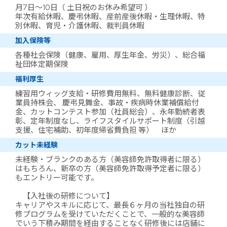
月7日～10日（ 土日祝のお休み希望可 ）
年次有給休暇、慶弔休暇、産前産後休暇・生理休暇、特
別休暇、育児・介護休暇、裁判員休暇
加入保険等
各種社会保険（健康、雇用、厚生年金、労災）、総合福
祉団体定期保険
福利厚生
練習用ウィッグ支給・研修費用無料、無料健康診断、従
業員持株会、 慶弔見舞金、事故・疾病時休業補償給付
金、カットコンテスト参加（社員総会）、永年勤続者表
彰、定年制度なし、ライフスタイルサポート制度（引越
支援、住宅補助、初年度帰省費負担 等） ほか
カット未経験
未経験・ブランクのある方（美容師免許取得者に限る）
はもちろん、新卒の方（美容師免許取得予定者に限る）
もエントリー可能です。
【入社後の研修について】
キャリアやスキルに応じて、最長６ヶ月の当社独自の研
修プログラムを受けていただくことで、一般的な美容師
でいう下積み期間を経由することなく研修後には店舗に