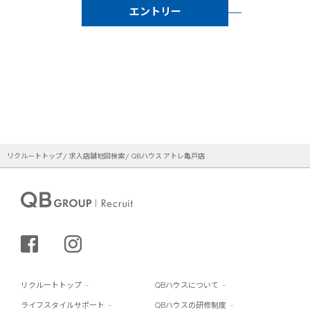
エントリー
リクルートトップ
求人店舗地図検索
QBハウス アトレ亀戸店
シェアする
インスタグラム
リクルートトップ
QBハウスについて
ライフスタイルサポート
QBハウスの研修制度