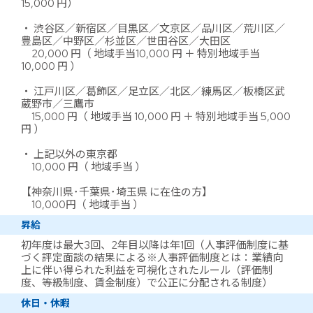
15,000 円）
・ 渋谷区／新宿区／目黒区／文京区／品川区／荒川区／
豊島区／中野区／杉並区／世田谷区／大田区
20,000 円（ 地域手当10,000 円 ＋ 特別地域手当
10,000 円 ）
・ 江戸川区／葛飾区／足立区／北区／練馬区／板橋区武
蔵野市／三鷹市
15,000 円（ 地域手当 10,000 円 ＋ 特別地域手当 5,000
円 ）
・ 上記以外の東京都
10,000 円（ 地域手当 ）
【神奈川県･千葉県･埼玉県 に在住の方】
10,000円（ 地域手当 ）
昇給
初年度は最大3回、2年目以降は年1回（人事評価制度に基
づく評定面談の結果による※人事評価制度とは：業績向
上に伴い得られた利益を可視化されたルール（評価制
度、等級制度、賃金制度）で公正に分配される制度）
休日・休暇