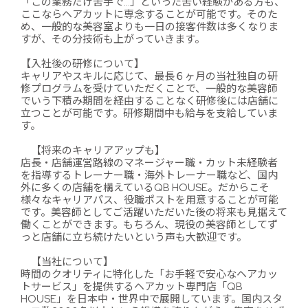
「この業務だけ苦手で…」といった苦い経験がある方も、
ここならヘアカットに専念することが可能です。そのた
め、一般的な美容室よりも一日の接客件数は多くなりま
すが、その分技術も上がっていきます。
【入社後の研修について】
キャリアやスキルに応じて、最長６ヶ月の当社独自の研
修プログラムを受けていただくことで、一般的な美容師
でいう下積み期間を経由することなく研修後には店舗に
立つことが可能です。研修期間中も給与を支給していま
す。
【将来のキャリアアップも】
店長・店舗運営路線のマネージャー職・カット未経験者
を指導するトレーナー職・海外トレーナー職など、国内
外に多くの店舗を構えているQB HOUSE。だからこそ
様々なキャリアパス、役職ポストを用意することが可能
です。美容師としてご活躍いただいた後の将来も見据えて
働くことができます。もちろん、現役の美容師としてず
っと店舗に立ち続けたいという声も大歓迎です。
【当社について】
時間のクオリティに特化した「お手軽で安心なヘアカッ
トサービス」を提供するヘアカット専門店「QB
HOUSE」を日本中・世界中で展開しています。国内スタ