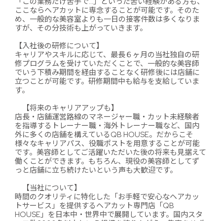
「この業務だけ苦手で…」といった苦い経験がある方も、
ここならヘアカットに専念することが可能です。そのた
め、一般的な美容室よりも一日の接客件数は多くなりま
すが、その分技術も上がっていきます。
【入社後の研修について】
キャリアやスキルに応じて、最長６ヶ月の当社独自の研
修プログラムを受けていただくことで、一般的な美容師
でいう下積み期間を経由することなく研修後には店舗に
立つことが可能です。研修期間中も給与を支給していま
す。
【将来のキャリアアップも】
店長・店舗運営路線のマネージャー職・カット未経験者
を指導するトレーナー職・海外トレーナー職など、国内
外に多くの店舗を構えているQB HOUSE。だからこそ
様々なキャリアパス、役職ポストを用意することが可能
です。美容師としてご活躍いただいた後の将来も見据えて
働くことができます。もちろん、現役の美容師としてず
っと店舗に立ち続けたいという声も大歓迎です。
【当社について】
時間のクオリティに特化した「お手軽で安心なヘアカッ
トサービス」を提供するヘアカット専門店「QB
HOUSE」を日本中・世界中で展開しています。国内スタ