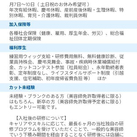
月7日～10日（ 土日祝のお休み希望可 ）
年次有給休暇、慶弔休暇、産前産後休暇・生理休暇、特
別休暇、育児・介護休暇、裁判員休暇
加入保険等
各種社会保険（健康、雇用、厚生年金、労災）、総合福
祉団体定期保険
福利厚生
練習用ウィッグ支給・研修費用無料、無料健康診断、従
業員持株会、 慶弔見舞金、事故・疾病時休業補償給付
金、カットコンテスト参加（社員総会）、永年勤続者表
彰、定年制度なし、ライフスタイルサポート制度（引越
支援、住宅補助、初年度帰省費負担 等） ほか
カット未経験
未経験・ブランクのある方（美容師免許取得者に限る）
はもちろん、新卒の方（美容師免許取得予定者に限る）
もエントリー可能です。
【入社後の研修について】
キャリアやスキルに応じて、最長６ヶ月の当社独自の研
修プログラムを受けていただくことで、一般的な美容師
でいう下積み期間を経由することなく研修後には店舗に