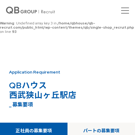
Warning
: Undefined array key 0 in
/home/qbhouse/qb-
recruit.com/public_html/wp-content/themes/qb/single-shop_recruit.php
on line
92
Warning
: Undefined array key 3 in
/home/qbhouse/qb-
recruit.com/public_html/wp-content/themes/qb/single-shop_recruit.php
on line
93
Application Requirement
QBハウス
西武狭山ヶ丘駅店
_ 募集要項
正社員の募集要項
パートの募集要項