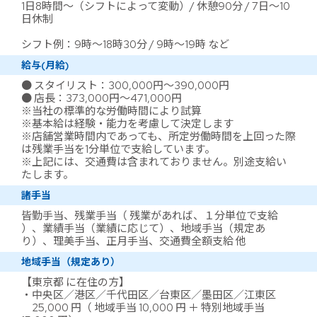
1日8時間～（シフトによって変動）/ 休憩90分 / 7日～10
日休制
シフト例：9時～18時30分 / 9時～19時 など
給与(月給)
● スタイリスト：300,000円～390,000円
● 店長：373,000円～471,000円
※当社の標準的な労働時間により試算
※基本給は経験・能力を考慮して決定します
※店舗営業時間内であっても、所定労働時間を上回った際
は残業手当を1分単位で支給しています。
※上記には、交通費は含まれておりません。別途支給い
たします。
諸手当
皆勤手当、残業手当（ 残業があれば、１分単位で支給
）、業績手当（業績に応じて）、地域手当（規定あ
り）、理美手当、正月手当、交通費全額支給 他
地域手当（規定あり）
【東京都 に在住の方】
・中央区／港区／千代田区／台東区／墨田区／江東区
25,000 円（ 地域手当 10,000 円 ＋ 特別地域手当