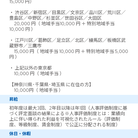
15,000 円）
・ 渋谷区／新宿区／目黒区／文京区／品川区／荒川区／
豊島区／中野区／杉並区／世田谷区／大田区
20,000 円（ 地域手当10,000 円 ＋ 特別地域手当
10,000 円 ）
・ 江戸川区／葛飾区／足立区／北区／練馬区／板橋区武
蔵野市／三鷹市
15,000 円（ 地域手当 10,000 円 ＋ 特別地域手当 5,000
円 ）
・ 上記以外の東京都
10,000 円（ 地域手当 ）
【神奈川県･千葉県･埼玉県 に在住の方】
10,000円（ 地域手当 ）
昇給
初年度は最大3回、2年目以降は年1回（人事評価制度に基
づく評定面談の結果による※人事評価制度とは：業績向
上に伴い得られた利益を可視化されたルール（評価制
度、等級制度、賃金制度）で公正に分配される制度）
休日・休暇