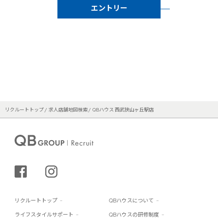
エントリー
リクルートトップ
求人店舗地図検索
QBハウス 西武狭山ヶ丘駅店
シェアする
インスタグラム
リクルートトップ
QBハウスについて
ライフスタイルサポート
QBハウスの研修制度