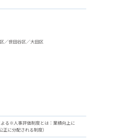
並区／世田谷区／大田区
による※人事評価制度とは：業績向上に
公正に分配される制度）