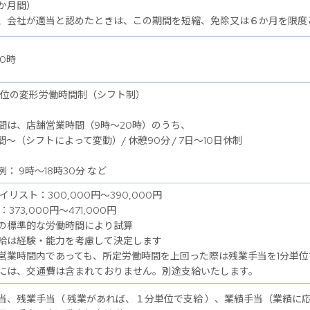
か月間）
、会社が適当と認めたときは、この期間を短縮、免除又は６か月を限度
0時
単位の変形労働時間制（シフト制）
間は、店舗営業時間（9時～20時）のうち、
間～（シフトによって変動）/ 休憩90分 / 7日～10日休制
： 9時～18時30分 など
イリスト：300,000円～390,000円
：373,000円～471,000円
の標準的な労働時間により試算
給は経験・能力を考慮して決定します
営業時間内であっても、所定労働時間を上回った際は残業手当を1分単位
には、交通費は含まれておりません。別途支給いたします。
当、残業手当（ 残業があれば、１分単位で支給 ）、業績手当（業績に