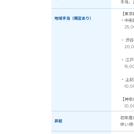
手当、
【東京
地域手当（規定あり）
・中央
25,0
・ 渋
20,0
・ 江
15,0
・ 上
10,0
【神奈
10,0
初年度
昇給
伴い得