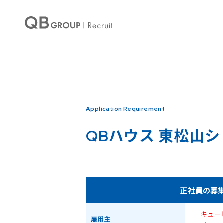
Warning
: Undefined array key 0 in
/home/qbhouse/qb-recruit.com/public_ht
Warning
: Undefined array key 3 in
/home/qbhouse/qb-recruit.com/public_ht
Application Requirement
QBハウス
東松山シ
正社員の募
キュー
雇用主