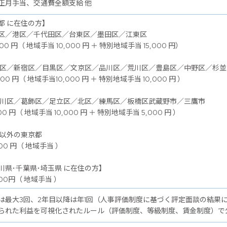
正月手当、交通費全額支給 他
都 に在住の方】
区／港区／千代田区／台東区／墨田区／江東区
00 円（ 地域手当 10,000 円 ＋ 特別地域手当 15,000 円）
谷区／新宿区／目黒区／文京区／品川区／荒川区／豊島区／中野区／杉
00 円（ 地域手当10,000 円 ＋ 特別地域手当 10,000 円 ）
戸川区／葛飾区／足立区／北区／練馬区／板橋区武蔵野市／三鷹市
00 円（ 地域手当 10,000 円 ＋ 特別地域手当 5,000 円 ）
記以外の東京都
00 円（ 地域手当 ）
川県･千葉県･埼玉県 に在住の方】
00円（ 地域手当 ）
は最大3回、2年目以降は年1回（人事評価制度に基づく評定面談の結果
られた利益を可視化されたルール（評価制度、等級制度、賃金制度）で