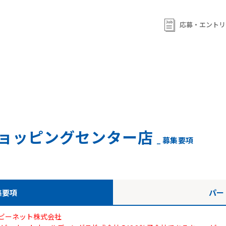
ml/wp-content/themes/qb/single-shop_recruit.php
on line
92
ml/wp-content/themes/qb/single-shop_recruit.php
on line
応募・エントリ
93
ョッピングセンター店
_ 募集要項
集要項
パー
ビーネット株式会社