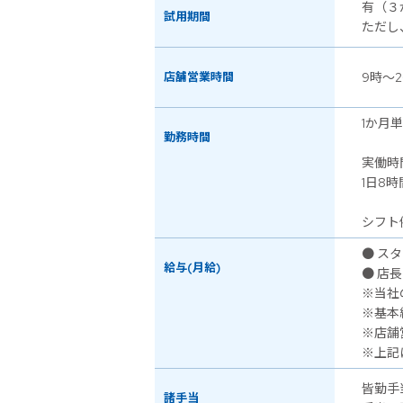
有（３
試用期間
ただし
店舗営業時間
9時～2
1か月
勤務時間
実働時
1日8時
シフト例
● スタ
給与(月給)
● 店長
※当社
※基本
※店舗
※上記
皆勤手
諸手当