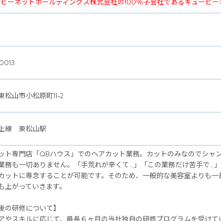
ービーネットホールディングス株式会社の100％子会社であるキュービ
0013
東松山市小松原町11-2
上線 東松山駅
ット専門店「QBハウス」でのヘアカット業務。カットのみなのでシャ
業務も一切ありません。「手荒れが辛くて…」「この業務だけ苦手で…
カットに専念することが可能です。そのため、一般的な美容室よりも一
も上がっていきます。
後の研修について】
アやスキルに応じて、最長６ヶ月の当社独自の研修プログラムを受けて