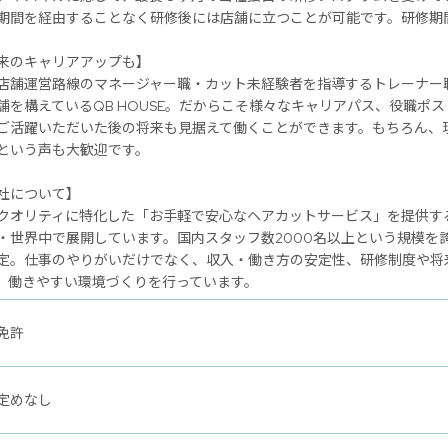
期間を経由することなく研修後には店舗に立つことが可能です。研修期
のキャリアアップも】
店舗運営路線のマネージャー職・カット未経験者を指導するトレーナー
舗を構えているQB HOUSE。だからこそ様々なキャリアパス、役職ポ
ご活躍いただいた後の将来も見据えて働くことができます。もちろん、
という声も大歓迎です。
社について】
クオリティに特化した「お手軽で安心なヘアカットサービス」を提供するヘ
・世界中で展開しています。国内スタッフ数2000名以上という規模を
定。仕事のやりがいだけでなく、収入・働き方の安定性、研修制度や将
、働きやすい環境づくりを行っています。
免許
定めなし