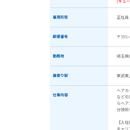
(キュ
雇用形態
正社員
郵便番号
〒355-
勤務地
埼玉県
最寄り駅
東武東
ヘアカ
仕事内容
などの
らヘア
分技術
【入社
キャリ