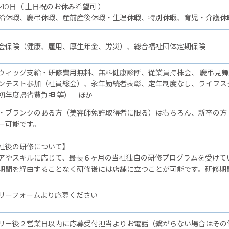
～10日（ 土日祝のお休み希望可 ）
給休暇、慶弔休暇、産前産後休暇・生理休暇、特別休暇、育児・介護休
会保険（健康、雇用、厚生年金、労災）、総合福祉団体定期保険
ウィッグ支給・研修費用無料、無料健康診断、従業員持株会、 慶弔見
ンテスト参加（社員総会）、永年勤続者表彰、定年制度なし、ライフス
初年度帰省費負担 等） ほか
・ブランクのある方（美容師免許取得者に限る）はもちろん、新卒の方
ー可能です。
後の研修について】
アやスキルに応じて、最長６ヶ月の当社独自の研修プログラムを受けて
期間を経由することなく研修後には店舗に立つことが可能です。研修期
リーフォームより応募ください
リー後２営業日以内に応募受付担当よりお電話（繋がらない場合はその