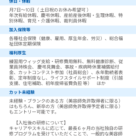
休日・休暇
月7日～10日（ 土日祝のお休み希望可 ）
年次有給休暇、慶弔休暇、産前産後休暇・生理休暇、特
別休暇、育児・介護休暇、裁判員休暇
加入保険等
各種社会保険（健康、雇用、厚生年金、労災）、総合福
祉団体定期保険
福利厚生
練習用ウィッグ支給・研修費用無料、無料健康診断、従
業員持株会、 慶弔見舞金、事故・疾病時休業補償給付
金、カットコンテスト参加（社員総会）、永年勤続者表
彰、定年制度なし、ライフスタイルサポート制度（引越
支援、住宅補助、初年度帰省費負担 等） ほか
カット未経験
未経験・ブランクのある方（美容師免許取得者に限る）
はもちろん、新卒の方（美容師免許取得予定者に限る）
もエントリー可能です。
【入社後の研修について】
キャリアやスキルに応じて、最長６ヶ月の当社独自の研
修プログラムを受けていただくことで、一般的な美容師