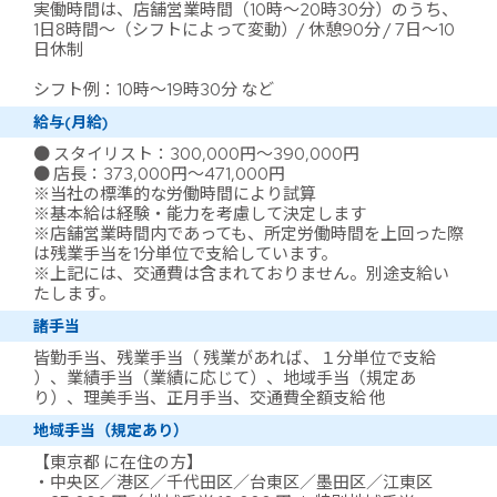
実働時間は、店舗営業時間（10時～20時30分）のうち、
1日8時間～（シフトによって変動）/ 休憩90分 / 7日～10
日休制
シフト例：10時～19時30分 など
給与(月給)
● スタイリスト：300,000円～390,000円
● 店長：373,000円～471,000円
※当社の標準的な労働時間により試算
※基本給は経験・能力を考慮して決定します
※店舗営業時間内であっても、所定労働時間を上回った際
は残業手当を1分単位で支給しています。
※上記には、交通費は含まれておりません。別途支給い
たします。
諸手当
皆勤手当、残業手当（ 残業があれば、１分単位で支給
）、業績手当（業績に応じて）、地域手当（規定あ
り）、理美手当、正月手当、交通費全額支給 他
地域手当（規定あり）
【東京都 に在住の方】
・中央区／港区／千代田区／台東区／墨田区／江東区