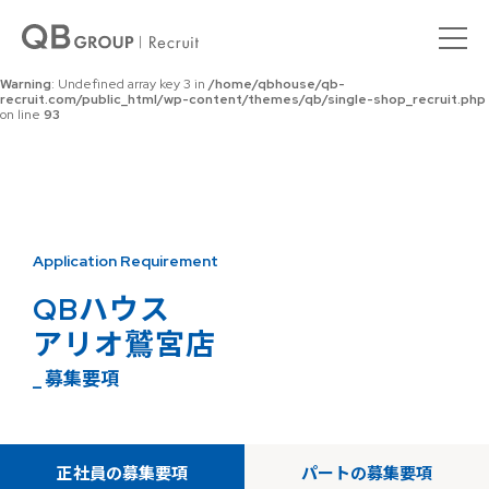
Warning
: Undefined array key 0 in
/home/qbhouse/qb-
recruit.com/public_html/wp-content/themes/qb/single-shop_recruit.php
on line
92
Warning
: Undefined array key 3 in
/home/qbhouse/qb-
recruit.com/public_html/wp-content/themes/qb/single-shop_recruit.php
on line
93
Application Requirement
QBハウス
アリオ鷲宮店
_ 募集要項
正社員の募集要項
パートの募集要項