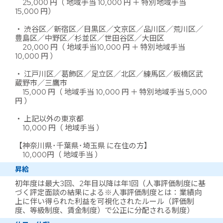
25,000 円（ 地域手当 10,000 円 ＋ 特別地域手当
15,000 円）
・ 渋谷区／新宿区／目黒区／文京区／品川区／荒川区／
豊島区／中野区／杉並区／世田谷区／大田区
20,000 円（ 地域手当10,000 円 ＋ 特別地域手当
10,000 円 ）
・ 江戸川区／葛飾区／足立区／北区／練馬区／板橋区武
蔵野市／三鷹市
15,000 円（ 地域手当 10,000 円 ＋ 特別地域手当 5,000
円 ）
・ 上記以外の東京都
10,000 円（ 地域手当 ）
【神奈川県･千葉県･埼玉県 に在住の方】
10,000円（ 地域手当 ）
昇給
初年度は最大3回、2年目以降は年1回（人事評価制度に基
づく評定面談の結果による※人事評価制度とは：業績向
上に伴い得られた利益を可視化されたルール（評価制
度、等級制度、賃金制度）で公正に分配される制度）