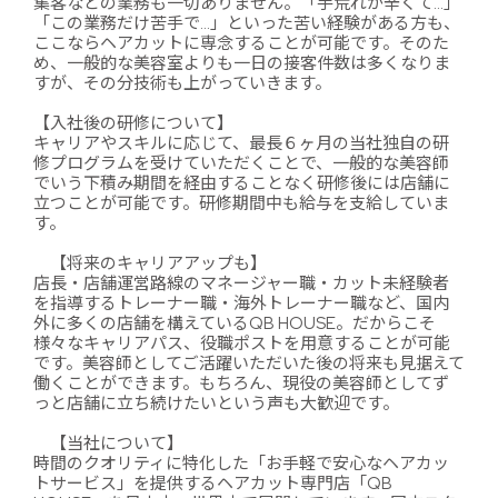
集客などの業務も一切ありません。「手荒れが辛くて…」
「この業務だけ苦手で…」といった苦い経験がある方も、
ここならヘアカットに専念することが可能です。そのた
め、一般的な美容室よりも一日の接客件数は多くなりま
すが、その分技術も上がっていきます。
【入社後の研修について】
キャリアやスキルに応じて、最長６ヶ月の当社独自の研
修プログラムを受けていただくことで、一般的な美容師
でいう下積み期間を経由することなく研修後には店舗に
立つことが可能です。研修期間中も給与を支給していま
す。
【将来のキャリアアップも】
店長・店舗運営路線のマネージャー職・カット未経験者
を指導するトレーナー職・海外トレーナー職など、国内
外に多くの店舗を構えているQB HOUSE。だからこそ
様々なキャリアパス、役職ポストを用意することが可能
です。美容師としてご活躍いただいた後の将来も見据えて
働くことができます。もちろん、現役の美容師としてず
っと店舗に立ち続けたいという声も大歓迎です。
【当社について】
時間のクオリティに特化した「お手軽で安心なヘアカッ
トサービス」を提供するヘアカット専門店「QB