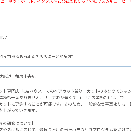
ービーネットホールディングス株式会社の100％子会社であるキュービ
1157
和泉市あゆみ野4-4-7 ららぽーと和泉2F
速鉄道 和泉中央駅
ット専門店「QBハウス」でのヘアカット業務。カットのみなのでシャ
業務も一切ありません。「手荒れが辛くて…」「この業務だけ苦手で…
カットに専念することが可能です。そのため、一般的な美容室よりも一
も上がっていきます。
後の研修について】
アやスキルに応じて、最長６ヶ月の当社独自の研修プログラムを受けて