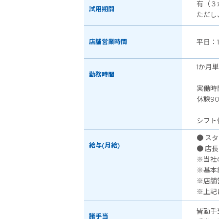
有（３
試用期間
ただし
店舗営業時間
平日：
1か月
勤務時間
実働時
休憩90
シフト
● スタ
給与(月給)
● 店長
※当社
※基本
※店舗
※上記
皆勤手
諸手当