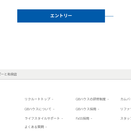
エントリー
ぽーと和泉店
リクルートトップ
QBハウスの研修制度
カムバ
QBハウスについて
QBハウス採用
リファ
ライフスタイルサポート
FaSS採用
スタッ
よくある質問