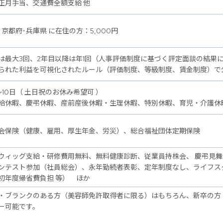
正月手当、交通費全額支給 他
･京都府･兵庫県 に在住の方：5,000円
は最大3回、2年目以降は年1回（人事評価制度に基づく評定面談の結果
られた利益を可視化されたルール（評価制度、等級制度、賃金制度）で
～10日（ 土日祝のお休み希望可 ）
給休暇、慶弔休暇、産前産後休暇・生理休暇、特別休暇、育児・介護休
会保険（健康、雇用、厚生年金、労災）、総合福祉団体定期保険
ウィッグ支給・研修費用無料、無料健康診断、従業員持株会、 慶弔見
ンテスト参加（社員総会）、永年勤続者表彰、定年制度なし、ライフス
初年度帰省費負担 等） ほか
・ブランクのある方（美容師免許取得者に限る）はもちろん、新卒の方
ー可能です。