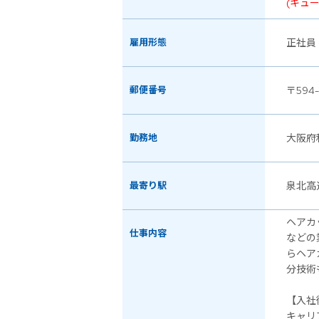
(キュ
雇用形態
正社員
郵便番号
〒594-
勤務地
大阪府
最寄り駅
泉北高
ヘアカ
仕事内容
などの
らヘア
分技術
【入社
キャリ