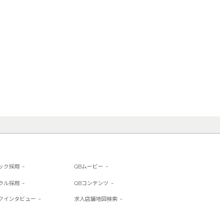
ック採用
QBムービー
ラル採用
QBコンテンツ
フインタビュー
求人店舗地図検索