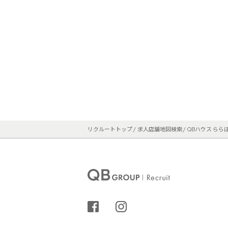
リクルートトップ
求人店舗地図検索
QBハウス らら
シェアする
インスタグラム