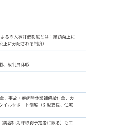
による※人事評価制度とは：業績向上に
公正に分配される制度）
暇、裁判員休暇
舞金、事故・疾病時休業補償給付金、カ
タイルサポート制度（引越支援、住宅
（美容師免許取得予定者に限る）もエ