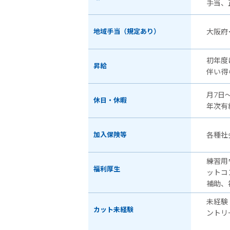
手当、
地域手当（規定あり）
大阪府
初年度
昇給
伴い得
月7日
休日・休暇
年次有
加入保険等
各種社
練習用
福利厚生
ットコ
補助、
未経験
カット未経験
ントリ