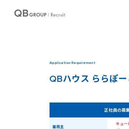
Warning
: Undefined array key 0 in
/home/qbhouse/qb-recruit.com/public_ht
Warning
: Undefined array key 3 in
/home/qbhouse/qb-recruit.com/public_ht
Application Requirement
QBハウス
ららぽー
正社員の募
キュー
雇用主