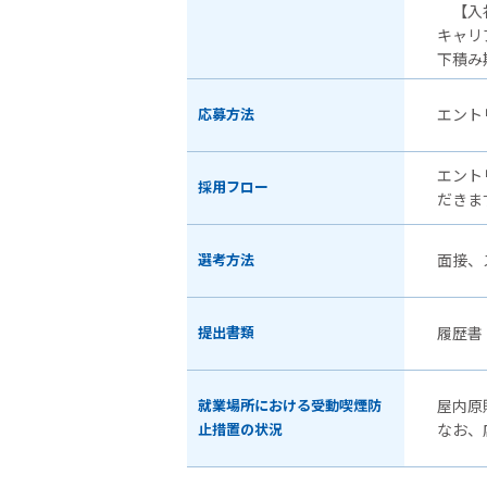
【入社
キャリ
下積み
応募方法
エント
エント
採用フロー
だきま
選考方法
面接、
提出書類
履歴書
就業場所における受動喫煙防
屋内原
止措置の状況
なお、