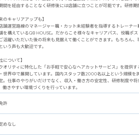
期間を経由することなく研修後には店舗に立つことが可能です。研修期
のキャリアアップも】
店舗運営路線のマネージャー職・カット未経験者を指導するトレーナー
舗を構えているQB HOUSE。だからこそ様々なキャリアパス、役職ポ
ご活躍いただいた後の将来も見据えて働くことができます。もちろん、
という声も大歓迎です。
社について】
クオリティに特化した「お手軽で安心なヘアカットサービス」を提供するヘ
・世界中で展開しています。国内スタッフ数2000名以上という規模を
定。仕事のやりがいだけでなく、収入・働き方の安定性、研修制度や将
、働きやすい環境づくりを行っています。
免許
定めなし