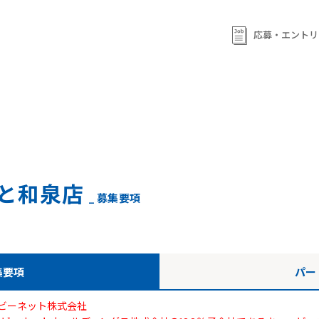
ml/wp-content/themes/qb/single-shop_recruit.php
on line
92
ml/wp-content/themes/qb/single-shop_recruit.php
on line
応募・エントリ
93
と和泉店
_ 募集要項
集要項
パー
ビーネット株式会社