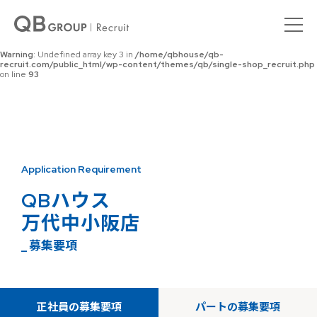
Warning
: Undefined array key 0 in
/home/qbhouse/qb-
recruit.com/public_html/wp-content/themes/qb/single-shop_recruit.php
on line
92
Warning
: Undefined array key 3 in
/home/qbhouse/qb-
recruit.com/public_html/wp-content/themes/qb/single-shop_recruit.php
on line
93
Application Requirement
QBハウス
万代中小阪店
_ 募集要項
正社員の募集要項
パートの募集要項