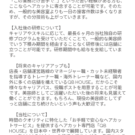
「この業務だけ苦手で…」といった苦い経験がある方も、
ここならヘアカットに専念することが可能です。そのた
め、一般的な美容室よりも一日の接客件数は多くなりま
すが、その分技術も上がっていきます。
【入社後の研修について】
キャリアやスキルに応じて、最長６ヶ月の当社独自の研
修プログラムを受けていただくことで、一般的な美容師
でいう下積み期間を経由することなく研修後には店舗に
立つことが可能です。研修期間中も給与を支給していま
す。
【将来のキャリアアップも】
店長・店舗運営路線のマネージャー職・カット未経験者
を指導するトレーナー職・海外トレーナー職など、国内
外に多くの店舗を構えているQB HOUSE。だからこそ
様々なキャリアパス、役職ポストを用意することが可能
です。美容師としてご活躍いただいた後の将来も見据えて
働くことができます。もちろん、現役の美容師としてず
っと店舗に立ち続けたいという声も大歓迎です。
【当社について】
時間のクオリティに特化した「お手軽で安心なヘアカッ
トサービス」を提供するヘアカット専門店「QB
HOUSE」を日本中・世界中で展開しています。国内スタ