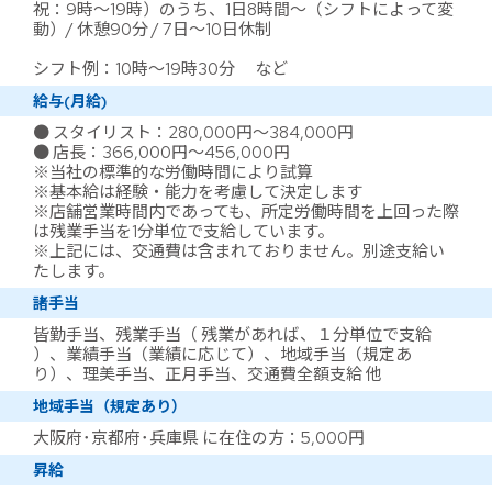
祝：9時～19時）のうち、1日8時間～（シフトによって変
動）/ 休憩90分 / 7日～10日休制
シフト例：10時～19時30分 など
給与(月給)
● スタイリスト：280,000円～384,000円
● 店長：366,000円～456,000円
※当社の標準的な労働時間により試算
※基本給は経験・能力を考慮して決定します
※店舗営業時間内であっても、所定労働時間を上回った際
は残業手当を1分単位で支給しています。
※上記には、交通費は含まれておりません。別途支給い
たします。
諸手当
皆勤手当、残業手当（ 残業があれば、１分単位で支給
）、業績手当（業績に応じて）、地域手当（規定あ
り）、理美手当、正月手当、交通費全額支給 他
地域手当（規定あり）
大阪府･京都府･兵庫県 に在住の方：5,000円
昇給