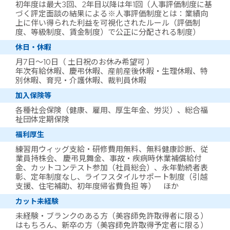
初年度は最大3回、2年目以降は年1回（人事評価制度に基
づく評定面談の結果による※人事評価制度とは：業績向
上に伴い得られた利益を可視化されたルール（評価制
度、等級制度、賃金制度）で公正に分配される制度）
休日・休暇
月7日～10日（ 土日祝のお休み希望可 ）
年次有給休暇、慶弔休暇、産前産後休暇・生理休暇、特
別休暇、育児・介護休暇、裁判員休暇
加入保険等
各種社会保険（健康、雇用、厚生年金、労災）、総合福
祉団体定期保険
福利厚生
練習用ウィッグ支給・研修費用無料、無料健康診断、従
業員持株会、 慶弔見舞金、事故・疾病時休業補償給付
金、カットコンテスト参加（社員総会）、永年勤続者表
彰、定年制度なし、ライフスタイルサポート制度（引越
支援、住宅補助、初年度帰省費負担 等） ほか
カット未経験
未経験・ブランクのある方（美容師免許取得者に限る）
はもちろん、新卒の方（美容師免許取得予定者に限る）