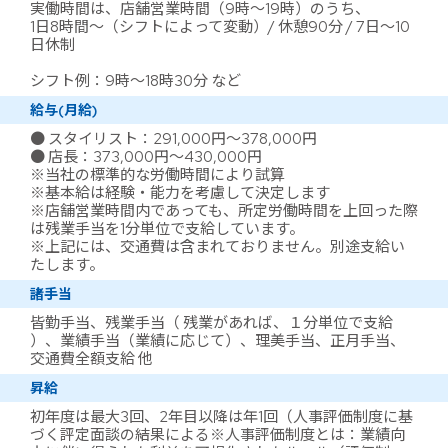
実働時間は、店舗営業時間（9時～19時）のうち、
1日8時間～（シフトによって変動）/ 休憩90分 / 7日～10
日休制
シフト例：9時～18時30分 など
給与(月給)
● スタイリスト：291,000円～378,000円
● 店長：373,000円～430,000円
※当社の標準的な労働時間により試算
※基本給は経験・能力を考慮して決定します
※店舗営業時間内であっても、所定労働時間を上回った際
は残業手当を1分単位で支給しています。
※上記には、交通費は含まれておりません。別途支給い
たします。
諸手当
皆勤手当、残業手当（ 残業があれば、１分単位で支給
）、業績手当（業績に応じて）、理美手当、正月手当、
交通費全額支給 他
昇給
初年度は最大3回、2年目以降は年1回（人事評価制度に基
づく評定面談の結果による※人事評価制度とは：業績向