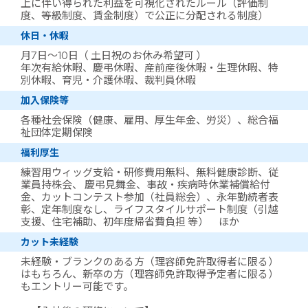
上に伴い得られた利益を可視化されたルール（評価制
度、等級制度、賃金制度）で公正に分配される制度）
休日・休暇
月7日～10日（ 土日祝のお休み希望可 ）
年次有給休暇、慶弔休暇、産前産後休暇・生理休暇、特
別休暇、育児・介護休暇、裁判員休暇
加入保険等
各種社会保険（健康、雇用、厚生年金、労災）、総合福
祉団体定期保険
福利厚生
練習用ウィッグ支給・研修費用無料、無料健康診断、従
業員持株会、 慶弔見舞金、事故・疾病時休業補償給付
金、カットコンテスト参加（社員総会）、永年勤続者表
彰、定年制度なし、ライフスタイルサポート制度（引越
支援、住宅補助、初年度帰省費負担 等） ほか
カット未経験
未経験・ブランクのある方（理容師免許取得者に限る）
はもちろん、新卒の方（理容師免許取得予定者に限る）
もエントリー可能です。