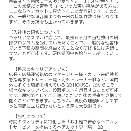
集客などの業務も一切ありません。「手荒れが辛くて…」
「この業務だけ苦手で…」といった苦い経験がある方も、
ここならヘアカットに専念することが可能です。そのた
め、一般的な理容室よりも一日の接客件数は多くなりま
すが、その分技術も上がっていきます。
【入社後の研修について】
キャリアやスキルに応じて、最長６ヶ月の当社独自の研
修プログラムを受けていただくことで、一般的な理容師
でいう下積み期間を経由することなく研修後には店舗に
立つことが可能です。研修期間中も給与を支給していま
す。
【将来のキャリアアップも】
店長・店舗運営路線のマネージャー職・カット未経験者
を指導するトレーナー職・海外トレーナー職など、国内
外に多くの店舗を構えているQB HOUSE。だからこそ
様々なキャリアパス、役職ポストを用意することが可能
です。理容師としてご活躍いただいた後の将来も見据えて
働くことができます。もちろん、現役の理容師としてず
っと店舗に立ち続けたいという声も大歓迎です。
【当社について】
時間のクオリティに特化した「お手軽で安心なヘアカッ
トサービス」を提供するヘアカット専門店「QB