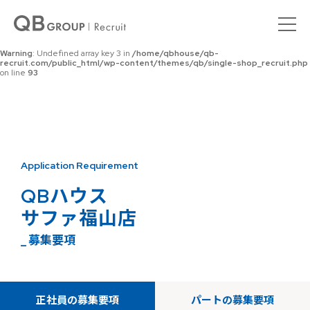
Warning
: Undefined array key 0 in
/home/qbhouse/qb-
recruit.com/public_html/wp-content/themes/qb/single-shop_recruit.php
on line
92
Warning
: Undefined array key 3 in
/home/qbhouse/qb-
recruit.com/public_html/wp-content/themes/qb/single-shop_recruit.php
on line
93
Application Requirement
QBハウス
サファ福山店
_ 募集要項
正社員の募集要項
パートの募集要項