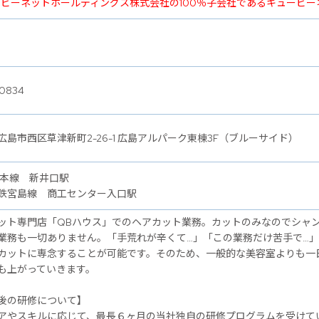
ービーネットホールディングス株式会社の100％子会社であるキュービ
0834
広島市西区草津新町2-26-1 広島アルパーク東棟3F（ブルーサイド）
陽本線 新井口駅
鉄宮島線 商工センター入口駅
ット専門店「QBハウス」でのヘアカット業務。カットのみなのでシャ
業務も一切ありません。「手荒れが辛くて…」「この業務だけ苦手で…
カットに専念することが可能です。そのため、一般的な美容室よりも一
も上がっていきます。
後の研修について】
アやスキルに応じて、最長６ヶ月の当社独自の研修プログラムを受けて