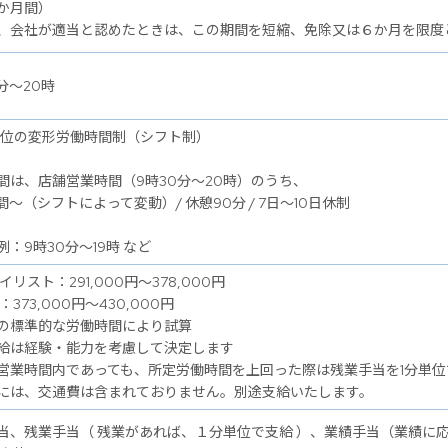
か月間）
、会社が適当と認めたときは、この期間を短縮、免除又は６か月を限度
分～20時
単位の変形労働時間制（シフト制）
間は、店舗営業時間（9時30分～20時）のうち、
間～（シフトによって変動）/ 休憩90分 / 7日～10日休制
例：9時30分～19時 など
イリスト：291,000円～378,000円
：373,000円～430,000円
の標準的な労働時間により試算
給は経験・能力を考慮して決定します
営業時間内であっても、所定労働時間を上回った際は残業手当を1分単位
には、交通費は含まれておりません。別途支給いたします。
当、残業手当（ 残業があれば、１分単位で支給 ）、業績手当（業績に