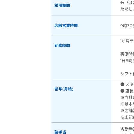
有（３
試用期間
ただし
店舗営業時間
9時30
1か月
勤務時間
実働時
1日8時
シフト
● スタ
給与(月給)
● 店長
※当社
※基本
※店舗
※上記
皆勤手
諸手当