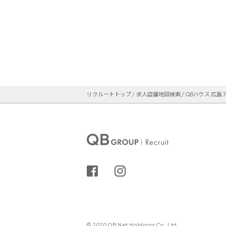
リクルートトップ
求人店舗地図検索
QBハウス 広島
シェアする
インスタグラム
© 2020 QB Net Holdings Co.,Ltd.