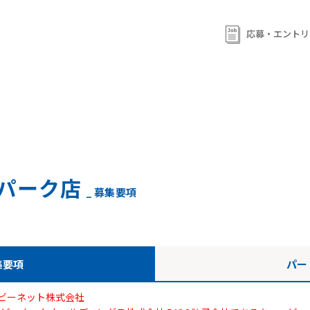
ml/wp-content/themes/qb/single-shop_recruit.php
on line
92
ml/wp-content/themes/qb/single-shop_recruit.php
on line
応募・エントリ
93
パーク店
_ 募集要項
集要項
パー
ビーネット株式会社