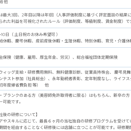
給 他
は最大3回、2年目以降は年1回（人事評価制度に基づく評定面談の結果
られた利益を可視化されたルール（評価制度、等級制度、賃金制度）で
～10日（ 土日祝のお休み希望可 ）
給休暇、慶弔休暇、産前産後休暇・生理休暇、特別休暇、育児・介護休
会保険（健康、雇用、厚生年金、労災）、総合福祉団体定期保険
ウィッグ支給・研修費用無料、無料健康診断、従業員持株会、 慶弔見
ンテスト参加（社員総会）、永年勤続者表彰、定年制度なし、ライフス
初年度帰省費負担 等） 他
・ブランクのある方（美容師免許取得者に限る）はもちろん、新卒の方
ー可能です。
後の研修について】
アやスキルに応じて、最長６ヶ月の当社独自の研修プログラムを受けて
期間を経由することなく研修後には店舗に立つことが可能です。研修期