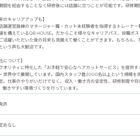
期間を経由することなく研修後には店舗に立つことが可能です。研修期
のキャリアアップも】
店舗運営路線のマネージャー職・カット未経験者を指導するトレーナー
舗を構えているQB HOUSE。だからこそ様々なキャリアパス、役職ポ
ご活躍いただいた後の将来も見据えて働くことができます。もちろん、
という声も大歓迎です。
社について】
クオリティに特化した「お手軽で安心なヘアカットサービス」を提供するヘ
・世界中で展開しています。国内スタッフ数2000名以上という規模を
定。仕事のやりがいだけでなく、収入・働き方の安定性、研修制度や将
、働きやすい環境づくりを行っています。
免許
定めなし