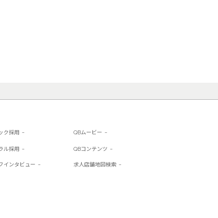
ック採用
QBムービー
ラル採用
QBコンテンツ
フインタビュー
求人店舗地図検索