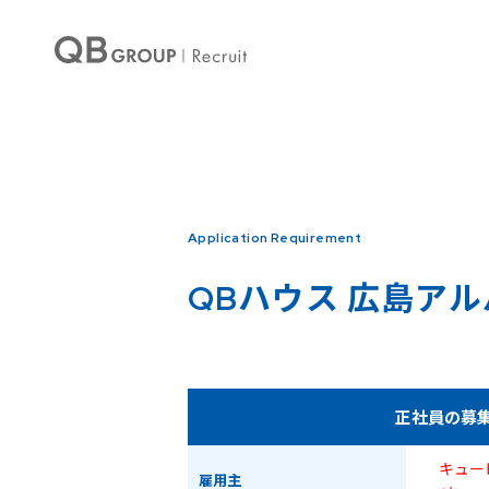
Warning
: Undefined array key 0 in
/home/qbhouse/qb-recruit.com/public_ht
Warning
: Undefined array key 3 in
/home/qbhouse/qb-recruit.com/public_ht
Application Requirement
QBハウス
広島アル
正社員の募
キュー
雇用主