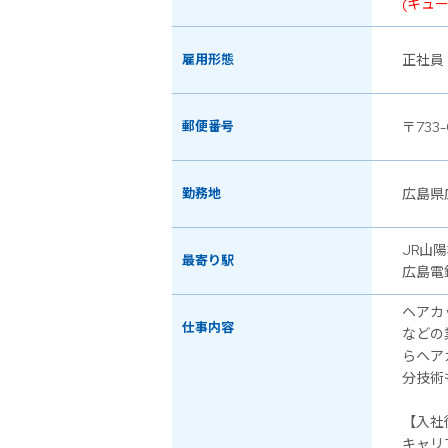
(キュ
雇用形態
正社員
郵便番号
〒733-
勤務地
広島県
JR山
最寄り駅
広島電
ヘアカ
仕事内容
などの
らヘア
分技術
【入社
キャリ