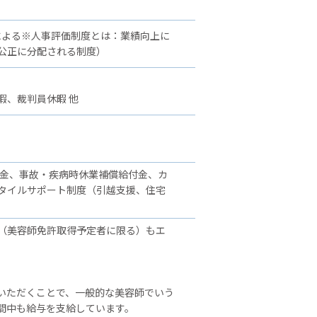
による※人事評価制度とは：業績向上に
公正に分配される制度）
暇、裁判員休暇 他
舞金、事故・疾病時休業補償給付金、カ
タイルサポート制度（引越支援、住宅
（美容師免許取得予定者に限る）もエ
いただくことで、一般的な美容師でいう
間中も給与を支給しています。