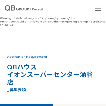
Warning
: Undefined array key 0 in
/home/qbhouse/qb-
recruit.com/public_html/wp-content/themes/qb/single-shop_recruit.php
on line
92
Warning
: Undefined array key 3 in
/home/qbhouse/qb-
recruit.com/public_html/wp-content/themes/qb/single-shop_recruit.php
on line
93
Application Requirement
QBハウス
イオンスーパーセンター涌谷
店
_ 募集要項