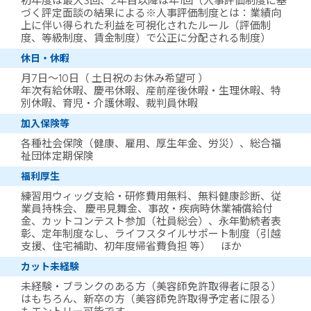
初年度は最大3回、2年目以降は年1回（人事評価制度に基
づく評定面談の結果による※人事評価制度とは：業績向
上に伴い得られた利益を可視化されたルール（評価制
度、等級制度、賃金制度）で公正に分配される制度）
休日・休暇
月7日～10日（ 土日祝のお休み希望可 ）
年次有給休暇、慶弔休暇、産前産後休暇・生理休暇、特
別休暇、育児・介護休暇、裁判員休暇
加入保険等
各種社会保険（健康、雇用、厚生年金、労災）、総合福
祉団体定期保険
福利厚生
練習用ウィッグ支給・研修費用無料、無料健康診断、従
業員持株会、 慶弔見舞金、事故・疾病時休業補償給付
金、カットコンテスト参加（社員総会）、永年勤続者表
彰、定年制度なし、ライフスタイルサポート制度（引越
支援、住宅補助、初年度帰省費負担 等） ほか
カット未経験
未経験・ブランクのある方（美容師免許取得者に限る）
はもちろん、新卒の方（美容師免許取得予定者に限る）