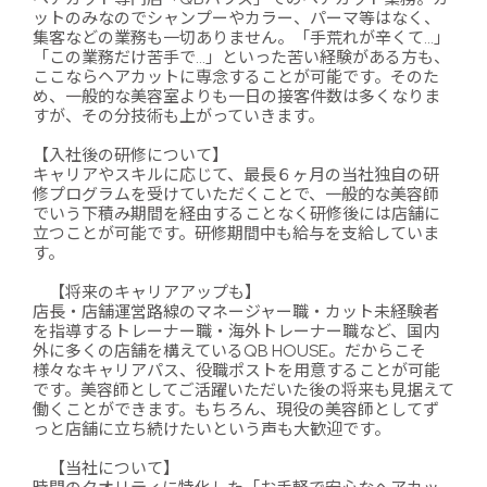
ットのみなのでシャンプーやカラー、パーマ等はなく、
集客などの業務も一切ありません。「手荒れが辛くて…」
「この業務だけ苦手で…」といった苦い経験がある方も、
ここならヘアカットに専念することが可能です。そのた
め、一般的な美容室よりも一日の接客件数は多くなりま
すが、その分技術も上がっていきます。
【入社後の研修について】
キャリアやスキルに応じて、最長６ヶ月の当社独自の研
修プログラムを受けていただくことで、一般的な美容師
でいう下積み期間を経由することなく研修後には店舗に
立つことが可能です。研修期間中も給与を支給していま
す。
【将来のキャリアアップも】
店長・店舗運営路線のマネージャー職・カット未経験者
を指導するトレーナー職・海外トレーナー職など、国内
外に多くの店舗を構えているQB HOUSE。だからこそ
様々なキャリアパス、役職ポストを用意することが可能
です。美容師としてご活躍いただいた後の将来も見据えて
働くことができます。もちろん、現役の美容師としてず
っと店舗に立ち続けたいという声も大歓迎です。
【当社について】