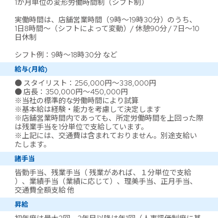
1か月単位の変形労働時間制（シフト制）
実働時間は、店舗営業時間（9時～19時30分）のうち、
1日8時間～（シフトによって変動）/ 休憩90分 / 7日～10
日休制
シフト例：9時～18時30分 など
給与(月給)
● スタイリスト：256,000円～338,000円
● 店長：350,000円～450,000円
※当社の標準的な労働時間により試算
※基本給は経験・能力を考慮して決定します
※店舗営業時間内であっても、所定労働時間を上回った際
は残業手当を1分単位で支給しています。
※上記には、交通費は含まれておりません。別途支給い
たします。
諸手当
皆勤手当、残業手当（ 残業があれば、１分単位で支給
）、業績手当（業績に応じて）、理美手当、正月手当、
交通費全額支給 他
昇給