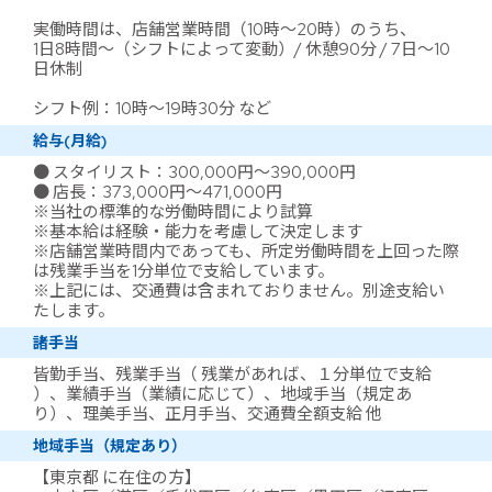
実働時間は、店舗営業時間（10時～20時）のうち、
1日8時間～（シフトによって変動）/ 休憩90分 / 7日～10
日休制
シフト例：10時～19時30分 など
給与(月給)
● スタイリスト：300,000円～390,000円
● 店長：373,000円～471,000円
※当社の標準的な労働時間により試算
※基本給は経験・能力を考慮して決定します
※店舗営業時間内であっても、所定労働時間を上回った際
は残業手当を1分単位で支給しています。
※上記には、交通費は含まれておりません。別途支給い
たします。
諸手当
皆勤手当、残業手当（ 残業があれば、１分単位で支給
）、業績手当（業績に応じて）、地域手当（規定あ
り）、理美手当、正月手当、交通費全額支給 他
地域手当（規定あり）
【東京都 に在住の方】