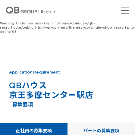
Warning
: Undefined array key 0 in
/home/qbhouse/qb-
recruit.com/public_html/wp-content/themes/qb/single-shop_recruit.php
on line
92
Warning
: Undefined array key 3 in
/home/qbhouse/qb-
recruit.com/public_html/wp-content/themes/qb/single-shop_recruit.php
on line
93
Application Requirement
QBハウス
京王多摩センター駅店
_ 募集要項
正社員の募集要項
パートの募集要項