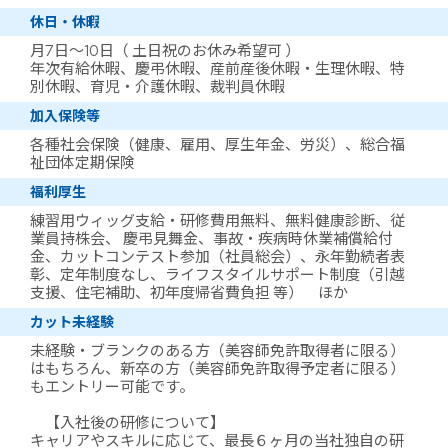
休日・休暇
月7日～10日（ 土日祝のお休み希望可 ）
年次有給休暇、慶弔休暇、産前産後休暇・生理休暇、特
別休暇、育児・介護休暇、裁判員休暇
加入保険等
各種社会保険（健康、雇用、厚生年金、労災）、総合福
祉団体定期保険
福利厚生
練習用ウィッグ支給・研修費用無料、無料健康診断、従
業員持株会、 慶弔見舞金、事故・疾病時休業補償給付
金、カットコンテスト参加（社員総会）、永年勤続者表
彰、定年制度なし、ライフスタイルサポート制度（引越
支援、住宅補助、初年度帰省費負担 等） ほか
カット未経験
未経験・ブランクのある方（美容師免許取得者に限る）
はもちろん、新卒の方（美容師免許取得予定者に限る）
もエントリー可能です。
【入社後の研修について】
キャリアやスキルに応じて、最長６ヶ月の当社独自の研