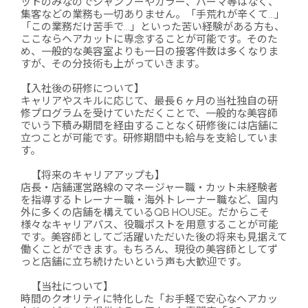
ットのみなのでシャンプーやカラー、パーマ等はなく、
集客などの業務も一切ありません。「手荒れが辛くて…」
「この業務だけ苦手で…」といった苦い経験がある方も、
ここならヘアカットに専念することが可能です。そのた
め、一般的な美容室よりも一日の接客件数は多くなりま
すが、その分技術も上がっていきます。
【入社後の研修について】
キャリアやスキルに応じて、最長６ヶ月の当社独自の研
修プログラムを受けていただくことで、一般的な美容師
でいう下積み期間を経由することなく研修後には店舗に
立つことが可能です。研修期間中も給与を支給していま
す。
【将来のキャリアアップも】
店長・店舗運営路線のマネージャー職・カット未経験者
を指導するトレーナー職・海外トレーナー職など、国内
外に多くの店舗を構えているQB HOUSE。だからこそ
様々なキャリアパス、役職ポストを用意することが可能
です。美容師としてご活躍いただいた後の将来も見据えて
働くことができます。もちろん、現役の美容師としてず
っと店舗に立ち続けたいという声も大歓迎です。
【当社について】
時間のクオリティに特化した「お手軽で安心なヘアカッ