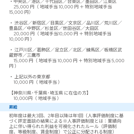
・中央区／港区／千代田区／台東区／墨田区／江東区
25,000 円（ 地域手当 10,000 円 ＋ 特別地域手当
15,000 円）
・ 渋谷区／新宿区／目黒区／文京区／品川区／荒川区／
豊島区／中野区／杉並区／世田谷区／大田区
20,000 円（ 地域手当10,000 円 ＋ 特別地域手当
10,000 円 ）
・ 江戸川区／葛飾区／足立区／北区／練馬区／板橋区武
蔵野市／三鷹市
15,000 円（ 地域手当 10,000 円 ＋ 特別地域手当 5,000
円 ）
・ 上記以外の東京都
10,000 円（ 地域手当 ）
【神奈川県･千葉県･埼玉県 に在住の方】
10,000円（ 地域手当 ）
昇給
初年度は最大3回、2年目以降は年1回（人事評価制度に基
づく評定面談の結果による※人事評価制度とは：業績向
上に伴い得られた利益を可視化されたルール（評価制
度、等級制度、賃金制度）で公正に分配される制度）