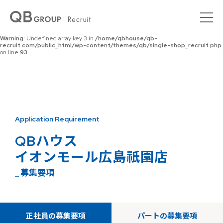
Warning
: Undefined array key 0 in
/home/qbhouse/qb-
recruit.com/public_html/wp-content/themes/qb/single-shop_recruit.php
on line
92
Warning
: Undefined array key 3 in
/home/qbhouse/qb-
recruit.com/public_html/wp-content/themes/qb/single-shop_recruit.php
on line
93
Application Requirement
QBハウス
イオンモール広島祇園店
_ 募集要項
正社員の募集要項
パートの募集要項