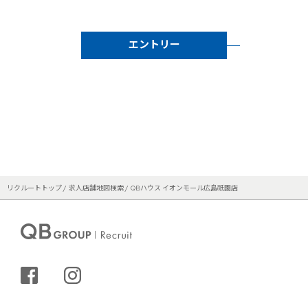
エントリー
リクルートトップ
求人店舗地図検索
QBハウス イオンモール広島祇園店
シェアする
インスタグラム