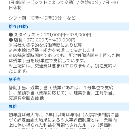
1日8時間～（シフトによって変動）/ 休憩90分 / 7日～10
日休制
シフト例：10時～19時30分 など
給与(月給)
● スタイリスト：291,000円～378,000円
● 店長：373,000円～430,000円
※当社の標準的な労働時間により試算
※基本給は経験・能力を考慮して決定します
※店舗営業時間内であっても、所定労働時間を上回った際
は残業手当を1分単位で支給しています。
※上記には、交通費は含まれておりません。別途支給い
たします。
諸手当
皆勤手当、残業手当（ 残業があれば、１分単位で支給
）、業績手当（業績に応じて）、理美手当、正月手当、
交通費全額支給 他
昇給
初年度は最大3回、2年目以降は年1回（人事評価制度に基
づく評定面談の結果による※人事評価制度とは：業績向
上に伴い得られた利益を可視化されたルール（評価制