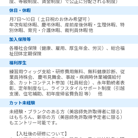
度、等級制度、賃金制度）で公正に分配される制度）
休日・休暇
月7日～10日（ 土日祝のお休み希望可 ）
年次有給休暇、慶弔休暇、産前産後休暇・生理休暇、特
別休暇、育児・介護休暇、裁判員休暇 他
加入保険等
各種社会保険（健康、雇用、厚生年金、労災）、総合福
祉団体定期保険
福利厚生
練習用ウィッグ支給・研修費用無料、無料健康診断、従
業員持株会、 慶弔見舞金、事故・疾病時休業補償給付
金、カットコンテスト参加（社員総会）、永年勤続者表
彰、定年制度なし、ライフスタイルサポート制度（引越
支援、住宅補助、初年度帰省費負担 等） 他
カット未経験
未経験・ブランクのある方（美容師免許取得者に限る）
はもちろん、新卒の方（美容師免許取得予定者に限る）
もエントリー可能です。
【入社後の研修について】