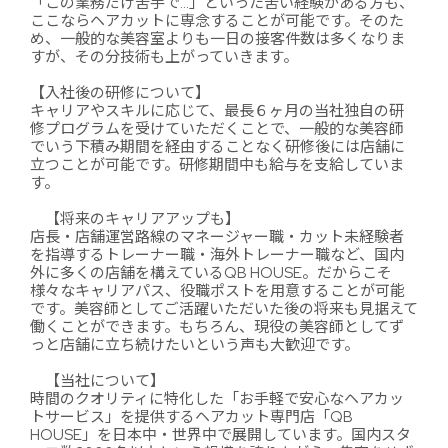
「この業務だけ苦手で…」といった苦い経験がある方も、
ここならヘアカットに専念することが可能です。そのた
め、一般的な美容室よりも一日の接客件数は多くなりま
すが、その分技術も上がっていきます。
【入社後の研修について】
キャリアやスキルに応じて、最長６ヶ月の当社独自の研
修プログラムを受けていただくことで、一般的な美容師
でいう下積み期間を経由することなく研修後には店舗に
立つことが可能です。研修期間中も給与を支給していま
す。
【将来のキャリアアップも】
店長・店舗運営路線のマネージャー職・カット未経験者
を指導するトレーナー職・海外トレーナー職など、国内
外に多くの店舗を構えているQB HOUSE。だからこそ
様々なキャリアパス、役職ポストを用意することが可能
です。美容師としてご活躍いただいた後の将来も見据えて
働くことができます。もちろん、現役の美容師としてず
っと店舗に立ち続けたいという声も大歓迎です。
【当社について】
時間のクオリティに特化した「お手軽で安心なヘアカッ
トサービス」を提供するヘアカット専門店「QB
HOUSE」を日本中・世界中で展開しています。国内スタ