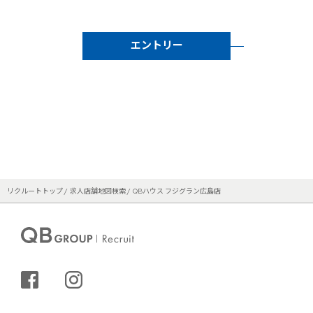
エントリー
リクルートトップ
求人店舗地図検索
QBハウス フジグラン広島店
シェアする
インスタグラム