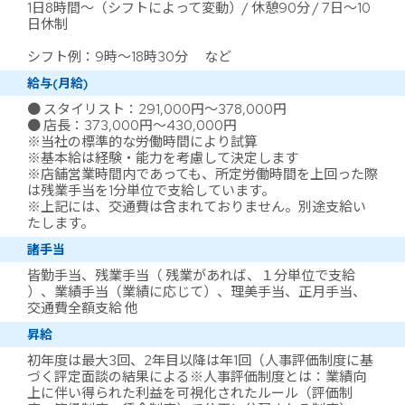
1日8時間～（シフトによって変動）/ 休憩90分 / 7日～10
日休制
シフト例：9時～18時30分 など
給与(月給)
● スタイリスト：291,000円～378,000円
● 店長：373,000円～430,000円
※当社の標準的な労働時間により試算
※基本給は経験・能力を考慮して決定します
※店舗営業時間内であっても、所定労働時間を上回った際
は残業手当を1分単位で支給しています。
※上記には、交通費は含まれておりません。別途支給い
たします。
諸手当
皆勤手当、残業手当（ 残業があれば、１分単位で支給
）、業績手当（業績に応じて）、理美手当、正月手当、
交通費全額支給 他
昇給
初年度は最大3回、2年目以降は年1回（人事評価制度に基
づく評定面談の結果による※人事評価制度とは：業績向
上に伴い得られた利益を可視化されたルール（評価制