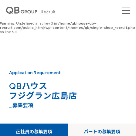
Warning
: Undefined array key 0 in
/home/qbhouse/qb-
recruit.com/public_html/wp-content/themes/qb/single-shop_recruit.php
on line
92
Warning
: Undefined array key 3 in
/home/qbhouse/qb-
recruit.com/public_html/wp-content/themes/qb/single-shop_recruit.php
on line
93
Application Requirement
QBハウス
フジグラン広島店
_ 募集要項
正社員の募集要項
パートの募集要項