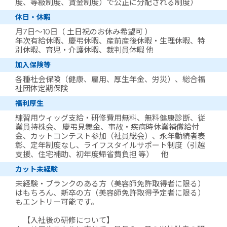
度、等級制度、賃金制度）で公正に分配される制度）
休日・休暇
月7日～10日（ 土日祝のお休み希望可 ）
年次有給休暇、慶弔休暇、産前産後休暇・生理休暇、特
別休暇、育児・介護休暇、裁判員休暇 他
加入保険等
各種社会保険（健康、雇用、厚生年金、労災）、総合福
祉団体定期保険
福利厚生
練習用ウィッグ支給・研修費用無料、無料健康診断、従
業員持株会、 慶弔見舞金、事故・疾病時休業補償給付
金、カットコンテスト参加（社員総会）、永年勤続者表
彰、定年制度なし、ライフスタイルサポート制度（引越
支援、住宅補助、初年度帰省費負担 等） 他
カット未経験
未経験・ブランクのある方（美容師免許取得者に限る）
はもちろん、新卒の方（美容師免許取得予定者に限る）
もエントリー可能です。
【入社後の研修について】