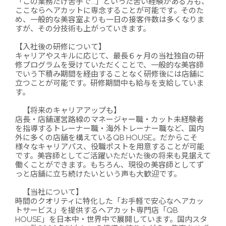
「この業務だけ苦手で…」といった苦い経験がある方も、
ここならヘアカットに専念することが可能です。そのた
め、一般的な美容室よりも一日の接客件数は多くなりま
すが、その分技術も上がっていきます。
【入社後の研修について】
キャリアやスキルに応じて、最長６ヶ月の当社独自の研
修プログラムを受けていただくことで、一般的な美容師
でいう下積み期間を経由することなく研修後には店舗に
立つことが可能です。研修期間中も給与を支給していま
す。
【将来のキャリアアップも】
店長・店舗運営路線のマネージャー職・カット未経験者
を指導するトレーナー職・海外トレーナー職など、国内
外に多くの店舗を構えているQB HOUSE。だからこそ
様々なキャリアパス、役職ポストを用意することが可能
です。美容師としてご活躍いただいた後の将来も見据えて
働くことができます。もちろん、現役の美容師としてず
っと店舗に立ち続けたいという声も大歓迎です。
【当社について】
時間のクオリティに特化した「お手軽で安心なヘアカッ
トサービス」を提供するヘアカット専門店「QB
HOUSE」を日本中・世界中で展開しています。国内スタ