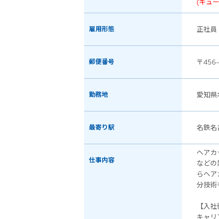
(キュ
雇用形態
正社員
郵便番号
〒456
勤務地
愛知県名
最寄り駅
名鉄名
ヘアカ
仕事内容
などの
らヘア
分技術
【入社
キャリ