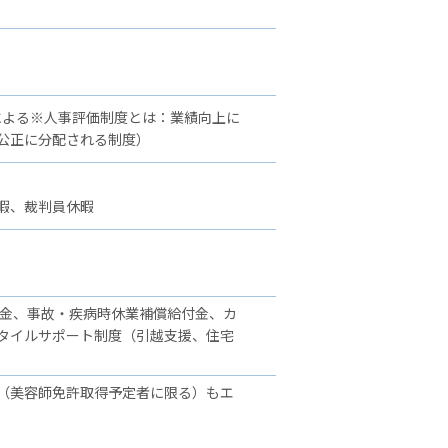
による※人事評価制度とは：業績向上に
公正に分配される制度）
暇、裁判員休暇
舞金、事故・疾病時休業補償給付金、カ
タイルサポート制度（引越支援、住宅
（美容師免許取得予定者に限る）もエ