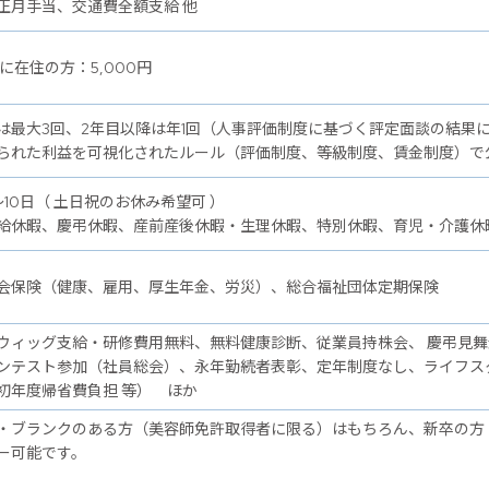
正月手当、交通費全額支給 他
 に在住の方：5,000円
は最大3回、2年目以降は年1回（人事評価制度に基づく評定面談の結果
られた利益を可視化されたルール（評価制度、等級制度、賃金制度）で
～10日（ 土日祝のお休み希望可 ）
給休暇、慶弔休暇、産前産後休暇・生理休暇、特別休暇、育児・介護休
会保険（健康、雇用、厚生年金、労災）、総合福祉団体定期保険
ウィッグ支給・研修費用無料、無料健康診断、従業員持株会、 慶弔見
ンテスト参加（社員総会）、永年勤続者表彰、定年制度なし、ライフス
初年度帰省費負担 等） ほか
・ブランクのある方（美容師免許取得者に限る）はもちろん、新卒の方
ー可能です。