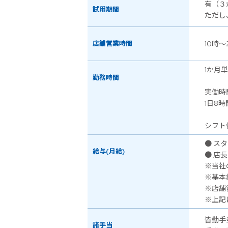
有（３
試用期間
ただし
店舗営業時間
10時～
1か月
勤務時間
実働時
1日8時
シフト
● スタ
給与(月給)
● 店長
※当社
※基本
※店舗
※上記
皆勤手
諸手当