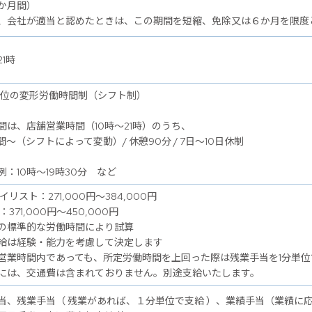
か月間）
、会社が適当と認めたときは、この期間を短縮、免除又は６か月を限度
21時
単位の変形労働時間制（シフト制）
間は、店舗営業時間（10時～21時）のうち、
間～（シフトによって変動）/ 休憩90分 / 7日～10日休制
例：10時～19時30分 など
イリスト：271,000円～384,000円
：371,000円～450,000円
の標準的な労働時間により試算
給は経験・能力を考慮して決定します
営業時間内であっても、所定労働時間を上回った際は残業手当を1分単位
には、交通費は含まれておりません。別途支給いたします。
当、残業手当（ 残業があれば、１分単位で支給 ）、業績手当（業績に