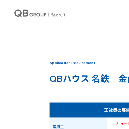
Warning
: Undefined array key 0 in
/home/qbhouse/qb-recruit.com/public_ht
Warning
: Undefined array key 3 in
/home/qbhouse/qb-recruit.com/public_ht
Application Requirement
QBハウス
名鉄 金
正社員の募
キュー
雇用主