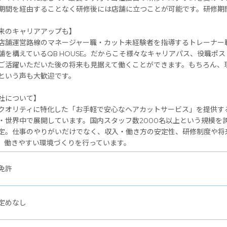
期間を経由することなく研修後には店舗に立つことが可能です。研修期
のキャリアアップも】
店舗運営路線のマネージャー職・カット未経験者を指導するトレーナー
舗を構えているQB HOUSE。だからこそ様々なキャリアパス、役職ポ
ご活躍いただいた後の将来も見据えて働くことができます。もちろん、
という声も大歓迎です。
社について】
クオリティに特化した「お手軽で安心なヘアカットサービス」を提供するヘ
・世界中で展開しています。国内スタッフ数2000名以上という規模を
定。仕事のやりがいだけでなく、収入・働き方の安定性、研修制度や将
、働きやすい環境づくりを行っています。
免許
定めなし