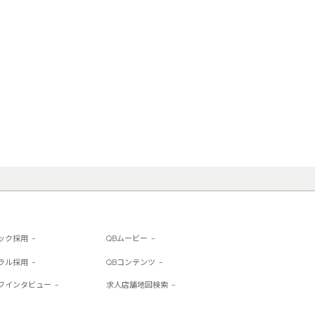
ック採用
QBムービー
ラル採用
QBコンテンツ
フインタビュー
求人店舗地図検索