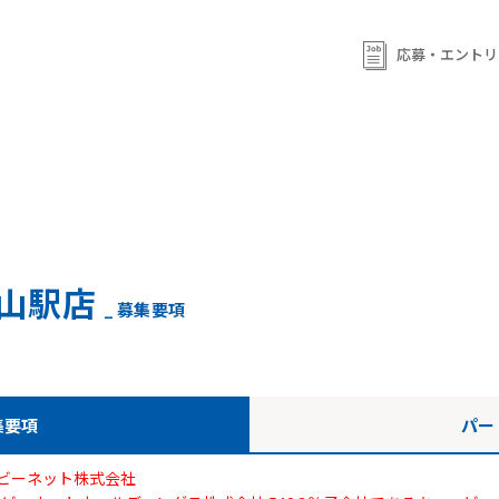
ml/wp-content/themes/qb/single-shop_recruit.php
on line
92
ml/wp-content/themes/qb/single-shop_recruit.php
on line
応募・エントリ
93
山駅店
_ 募集要項
集要項
パー
ビーネット株式会社