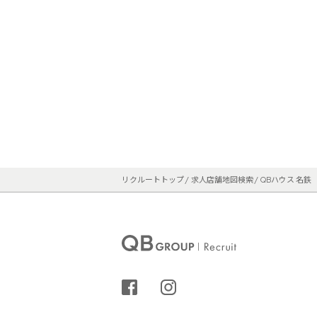
リクルートトップ
求人店舗地図検索
QBハウス 名鉄
シェアする
インスタグラム