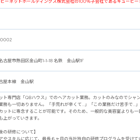
ービーネットホールディングス株式会社の100％子会社であるキュービ
-0002
古屋市熱田区金山町1-1-18 名鉄 金山駅1F
古屋本線 金山駅
ット専門店「QBハウス」でのヘアカット業務。カットのみなのでシャ
業務も一切ありません。「手荒れが辛くて…」「この業務だけ苦手で…
カットに専念することが可能です。そのため、一般的な美容室よりも一
も上がっていきます。
後の研修について】
アやスキルに応じて、最長６ヶ月の当社独自の研修プログラムを受けて