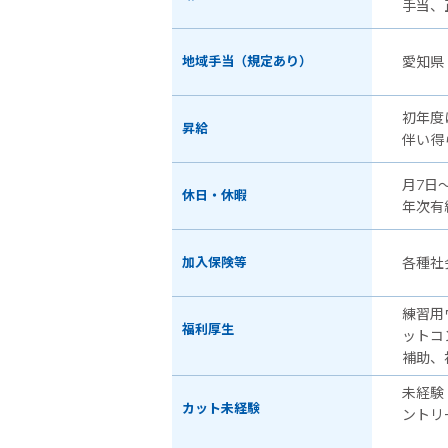
手当、
地域手当（規定あり）
愛知県
初年度
昇給
伴い得
月7日
休日・休暇
年次有
加入保険等
各種社
練習用
福利厚生
ットコ
補助、
未経験
カット未経験
ントリ