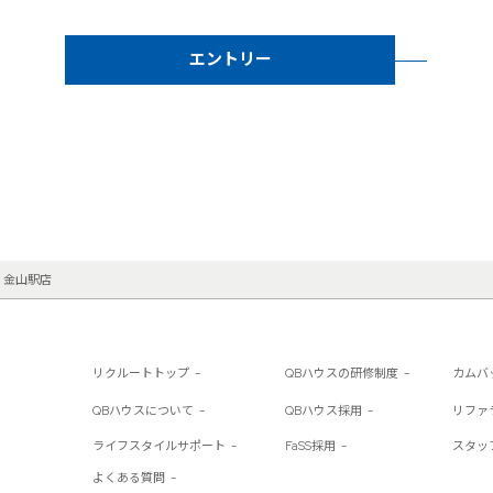
エントリー
 金山駅店
リクルートトップ
QBハウスの研修制度
カムバ
QBハウスについて
QBハウス採用
リファ
ライフスタイルサポート
FaSS採用
スタッ
よくある質問