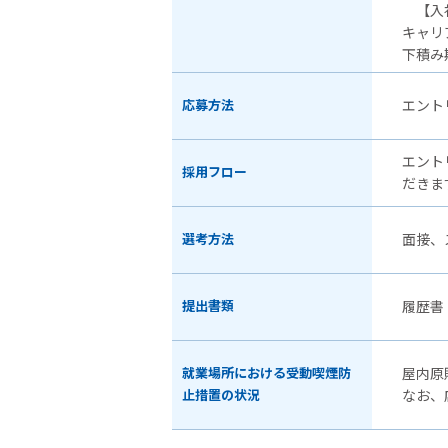
【入社
キャリ
下積み
応募方法
エント
エント
採用フロー
だきま
選考方法
面接、
提出書類
履歴書
就業場所における受動喫煙防
屋内原
止措置の状況
なお、