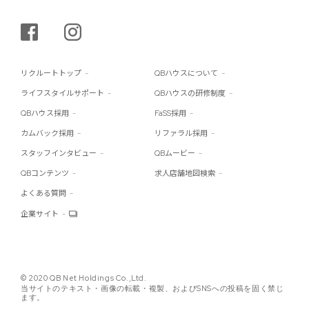
シェアする
インスタグラム
リクルートトップ
QBハウスについて
ライフスタイルサポート
QBハウスの研修制度
QBハウス採用
FaSS採用
カムバック採用
リファラル採用
スタッフインタビュー
QBムービー
QBコンテンツ
求人店舗地図検索
よくある質問
企業サイト
© 2020 QB Net Holdings Co.,Ltd.
当サイトのテキスト・画像の転載・複製、およびSNSへの投稿を固く禁じ
ます。