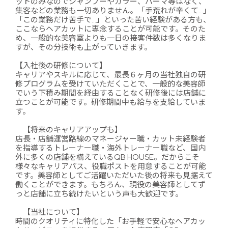
ットのみなのでシャンプーやカラー、パーマ等はなく、
集客などの業務も一切ありません。「手荒れが辛くて…」
「この業務だけ苦手で…」といった苦い経験がある方も、
ここならヘアカットに専念することが可能です。そのた
め、一般的な美容室よりも一日の接客件数は多くなりま
すが、その分技術も上がっていきます。
【入社後の研修について】
キャリアやスキルに応じて、最長６ヶ月の当社独自の研
修プログラムを受けていただくことで、一般的な美容師
でいう下積み期間を経由することなく研修後には店舗に
立つことが可能です。研修期間中も給与を支給していま
す。
【将来のキャリアアップも】
店長・店舗運営路線のマネージャー職・カット未経験者
を指導するトレーナー職・海外トレーナー職など、国内
外に多くの店舗を構えているQB HOUSE。だからこそ
様々なキャリアパス、役職ポストを用意することが可能
です。美容師としてご活躍いただいた後の将来も見据えて
働くことができます。もちろん、現役の美容師としてず
っと店舗に立ち続けたいという声も大歓迎です。
【当社について】
時間のクオリティに特化した「お手軽で安心なヘアカッ