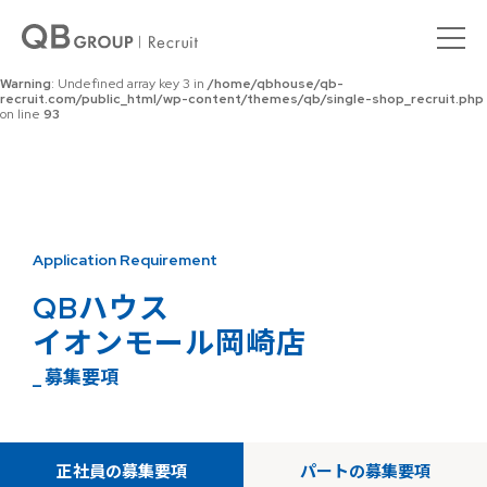
Warning
: Undefined array key 0 in
/home/qbhouse/qb-
recruit.com/public_html/wp-content/themes/qb/single-shop_recruit.php
on line
92
Warning
: Undefined array key 3 in
/home/qbhouse/qb-
recruit.com/public_html/wp-content/themes/qb/single-shop_recruit.php
on line
93
Application Requirement
QBハウス
イオンモール岡崎店
_ 募集要項
正社員の募集要項
パートの募集要項