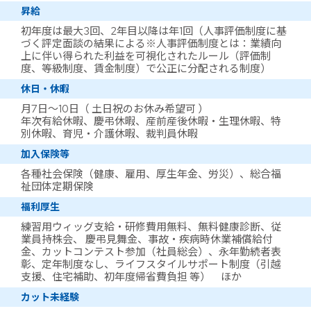
昇給
初年度は最大3回、2年目以降は年1回（人事評価制度に基
づく評定面談の結果による※人事評価制度とは：業績向
上に伴い得られた利益を可視化されたルール（評価制
度、等級制度、賃金制度）で公正に分配される制度）
休日・休暇
月7日～10日（ 土日祝のお休み希望可 ）
年次有給休暇、慶弔休暇、産前産後休暇・生理休暇、特
別休暇、育児・介護休暇、裁判員休暇
加入保険等
各種社会保険（健康、雇用、厚生年金、労災）、総合福
祉団体定期保険
福利厚生
練習用ウィッグ支給・研修費用無料、無料健康診断、従
業員持株会、 慶弔見舞金、事故・疾病時休業補償給付
金、カットコンテスト参加（社員総会）、永年勤続者表
彰、定年制度なし、ライフスタイルサポート制度（引越
支援、住宅補助、初年度帰省費負担 等） ほか
カット未経験