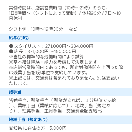
実働時間は、店舗営業時間（10時～21時）のうち、
1日8時間～（シフトによって変動）/ 休憩90分 / 7日～10
日休制
シフト例：10時～19時30分 など
給与(月給)
● スタイリスト：271,000円～384,000円
● 店長：371,000円～450,000円
※当社の標準的な労働時間により試算
※基本給は経験・能力を考慮して決定します
※店舗営業時間内であっても、所定労働時間を上回った際
は残業手当を1分単位で支給しています。
※上記には、交通費は含まれておりません。別途支給い
たします。
諸手当
皆勤手当、残業手当（ 残業があれば、１分単位で支給
）、業績手当（業績に応じて）、地域手当（規定あ
り）、理美手当、正月手当、交通費全額支給 他
地域手当（規定あり）
愛知県 に在住の方：5,000円