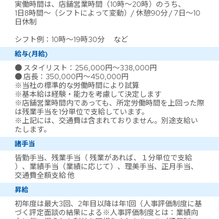
実働時間は、店舗営業時間（10時～20時）のうち、
1日8時間～（シフトによって変動）/ 休憩90分 / 7日～10
日休制
シフト例：10時～19時30分 など
給与(月給)
● スタイリスト：256,000円～338,000円
● 店長：350,000円～450,000円
※当社の標準的な労働時間により試算
※基本給は経験・能力を考慮して決定します
※店舗営業時間内であっても、所定労働時間を上回った際
は残業手当を1分単位で支給しています。
※上記には、交通費は含まれておりません。別途支給い
たします。
諸手当
皆勤手当、残業手当（ 残業があれば、１分単位で支給
）、業績手当（業績に応じて）、理美手当、正月手当、
交通費全額支給 他
昇給
初年度は最大3回、2年目以降は年1回（人事評価制度に基
づく評定面談の結果による※人事評価制度とは：業績向