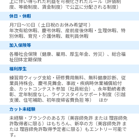
上に伴い得られた利益を可視化されたルール（評価制
度、等級制度、賃金制度）で公正に分配される制度）
休日・休暇
月7日～10日（ 土日祝のお休み希望可 ）
年次有給休暇、慶弔休暇、産前産後休暇・生理休暇、特
別休暇、育児・介護休暇、裁判員休暇
加入保険等
各種社会保険（健康、雇用、厚生年金、労災）、総合福
祉団体定期保険
福利厚生
練習用ウィッグ支給・研修費用無料、無料健康診断、従
業員持株会、 慶弔見舞金、事故・疾病時休業補償給付
金、カットコンテスト参加（社員総会）、永年勤続者表
彰、定年制度なし、ライフスタイルサポート制度（引越
支援、住宅補助、初年度帰省費負担 等） ほか
カット未経験
未経験・ブランクのある方（美容師免許 または 理容師免
許取得者に限る）はもちろん、新卒の方（美容師免許 ま
たは 理容師免許取得予定者に限る）もエントリー可能で
す。