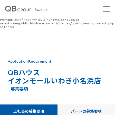
Warning
: Undefined array key 0 in
/home/qbhouse/qb-
recruit.com/public_html/wp-content/themes/qb/single-shop_recruit.php
on line
92
Warning
: Undefined array key 3 in
/home/qbhouse/qb-
recruit.com/public_html/wp-content/themes/qb/single-shop_recruit.php
on line
93
Application Requirement
QBハウス
イオンモールいわき小名浜店
_ 募集要項
正社員の募集要項
パートの募集要項