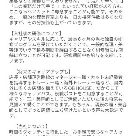
集客などの業務も一切ありません。「手荒れが辛くて…」
「この業務だけ苦手で…」といった苦い経験がある方も、
ここならヘアカットに専念することが可能です。そのた
め、一般的な理美容室よりも一日の接客件数は多くなり
ますが、その分技術も上がっていきます。
【入社後の研修について】
キャリアやスキルに応じて、最長６ヶ月の当社独自の研
修プログラムを受けていただくことで、一般的な理・美
容師でいう下積み期間を経由することなく研修後には店
舗に立つことが可能です。研修期間中も給与を支給して
います。
【将来のキャリアアップも】
店長・店舗運営路線のマネージャー職・カット未経験者
を指導するトレーナー職・海外トレーナー職など、国内
外に多くの店舗を構えているQB HOUSE。だからこそ
様々なキャリアパス、役職ポストをご用意することが可
能です。理・美容師としてご活躍いただいた後の将来も
見据えて働くことができます。もちろん、現役の理・美容
師としてずっと店舗に立ち続けたいという声も大歓迎で
す。
【当社について】
時間のクオリティに特化した「お手軽で安心なヘアカッ