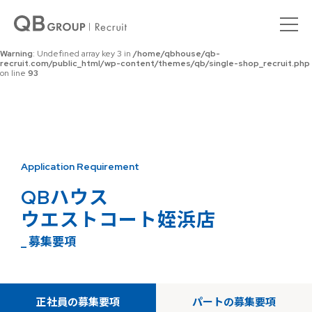
Warning
: Undefined array key 0 in
/home/qbhouse/qb-
recruit.com/public_html/wp-content/themes/qb/single-shop_recruit.php
on line
92
Warning
: Undefined array key 3 in
/home/qbhouse/qb-
recruit.com/public_html/wp-content/themes/qb/single-shop_recruit.php
on line
93
Application Requirement
QBハウス
ウエストコート姪浜店
_ 募集要項
正社員の募集要項
パートの募集要項