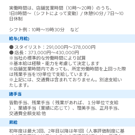
実働時間は、店舗営業時間（10時～20時）のうち、
1日8時間～（シフトによって変動）/ 休憩90分 / 7日～10
日休制
シフト例：10時～19時30分 など
給与(月給)
● スタイリスト：291,000円～378,000円
● 店長：373,000円～430,000円
※当社の標準的な労働時間により試算
※基本給は経験・能力を考慮して決定します
※店舗営業時間内であっても、所定労働時間を上回った際
は残業手当を1分単位で支給しています。
※上記には、交通費は含まれておりません。別途支給い
たします。
諸手当
皆勤手当、残業手当（ 残業があれば、１分単位で支給
）、業績手当（業績に応じて）、理美手当、正月手当、
交通費全額支給 他
昇給
初年度は最大3回、2年目以降は年1回（人事評価制度に基