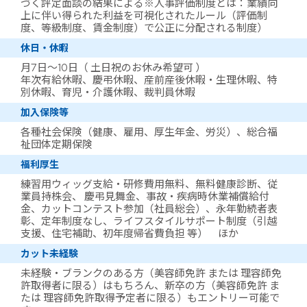
づく評定面談の結果による※人事評価制度とは：業績向
上に伴い得られた利益を可視化されたルール（評価制
度、等級制度、賃金制度）で公正に分配される制度）
休日・休暇
月7日～10日（ 土日祝のお休み希望可 ）
年次有給休暇、慶弔休暇、産前産後休暇・生理休暇、特
別休暇、育児・介護休暇、裁判員休暇
加入保険等
各種社会保険（健康、雇用、厚生年金、労災）、総合福
祉団体定期保険
福利厚生
練習用ウィッグ支給・研修費用無料、無料健康診断、従
業員持株会、 慶弔見舞金、事故・疾病時休業補償給付
金、カットコンテスト参加（社員総会）、永年勤続者表
彰、定年制度なし、ライフスタイルサポート制度（引越
支援、住宅補助、初年度帰省費負担 等） ほか
カット未経験
未経験・ブランクのある方（美容師免許 または 理容師免
許取得者に限る）はもちろん、新卒の方（美容師免許 ま
たは 理容師免許取得予定者に限る）もエントリー可能で