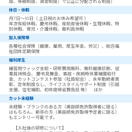
度、等級制度、賃金制度）で公正に分配される制度）
休日・休暇
月7日～10日（ 土日祝のお休み希望可 ）
年次有給休暇、慶弔休暇、産前産後休暇・生理休暇、特
別休暇、育児・介護休暇、裁判員休暇
加入保険等
各種社会保険（健康、雇用、厚生年金、労災）、総合福
祉団体定期保険
福利厚生
練習用ウィッグ支給・研修費用無料、無料健康診断、従
業員持株会、 慶弔見舞金、事故・疾病時休業補償給付
金、カットコンテスト参加（社員総会）、永年勤続者表
彰、定年制度なし、ライフスタイルサポート制度（引越
支援、住宅補助、初年度帰省費負担 等） ほか
カット未経験
未経験・ブランクのある方（美容師免許取得者に限る）
はもちろん、新卒の方（美容師免許取得予定者に限る）
もエントリー可能です。
【入社後の研修について】