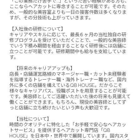
「この業務だけ苦手で…」といった苦い経験がある方も、
ここならヘアカットに専念することが可能です。そのた
め、一般的な美容室よりも一日の接客件数は多くなりま
すが、その分技術も上がっていきます。
【入社後の研修について】
キャリアやスキルに応じて、最長６ヶ月の当社独自の研
修プログラムを受けていただくことで、一般的な美容師
でいう下積み期間を経由することなく研修後には店舗に
立つことが可能です。研修期間中も給与を支給していま
す。
【将来のキャリアアップも】
店長・店舗運営路線のマネージャー職・カット未経験者
を指導するトレーナー職・海外トレーナー職など、国内
外に多くの店舗を構えているQB HOUSE。だからこそ
様々なキャリアパス、役職ポストを用意することが可能
です。美容師としてご活躍いただいた後の将来も見据えて
働くことができます。もちろん、現役の美容師としてず
っと店舗に立ち続けたいという声も大歓迎です。
【当社について】
時間のクオリティに特化した「お手軽で安心なヘアカッ
トサービス」を提供するヘアカット専門店「QB
HOUSE」を日本中・世界中で展開しています。国内スタ