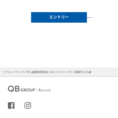
エントリー
リクルートトップ
求人店舗地図検索
QBハウス マークイズ福岡ももち店
シェアする
インスタグラム