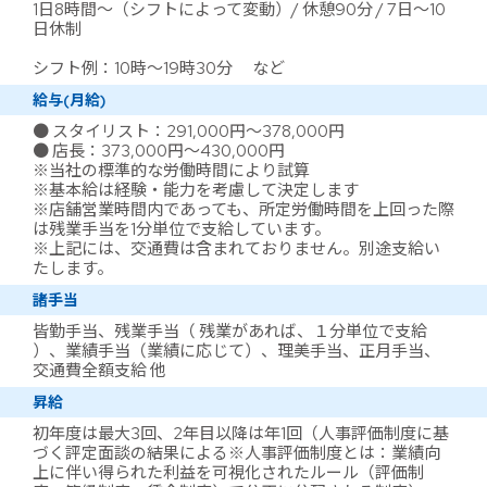
1日8時間～（シフトによって変動）/ 休憩90分 / 7日～10
日休制
シフト例：10時～19時30分 など
給与(月給)
● スタイリスト：291,000円～378,000円
● 店長：373,000円～430,000円
※当社の標準的な労働時間により試算
※基本給は経験・能力を考慮して決定します
※店舗営業時間内であっても、所定労働時間を上回った際
は残業手当を1分単位で支給しています。
※上記には、交通費は含まれておりません。別途支給い
たします。
諸手当
皆勤手当、残業手当（ 残業があれば、１分単位で支給
）、業績手当（業績に応じて）、理美手当、正月手当、
交通費全額支給 他
昇給
初年度は最大3回、2年目以降は年1回（人事評価制度に基
づく評定面談の結果による※人事評価制度とは：業績向
上に伴い得られた利益を可視化されたルール（評価制