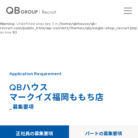
Warning
: Undefined array key 0 in
/home/qbhouse/qb-
recruit.com/public_html/wp-content/themes/qb/single-shop_recruit.php
on line
92
Warning
: Undefined array key 3 in
/home/qbhouse/qb-
recruit.com/public_html/wp-content/themes/qb/single-shop_recruit.php
on line
93
Application Requirement
QBハウス
マークイズ福岡ももち店
_ 募集要項
正社員の募集要項
パートの募集要項