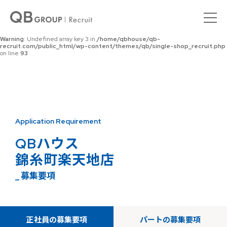
Warning
: Undefined array key 0 in
/home/qbhouse/qb-
recruit.com/public_html/wp-content/themes/qb/single-shop_recruit.php
on line
92
Warning
: Undefined array key 3 in
/home/qbhouse/qb-
recruit.com/public_html/wp-content/themes/qb/single-shop_recruit.php
on line
93
Application Requirement
QBハウス
錦糸町楽天地店
_ 募集要項
正社員の募集要項
パートの募集要項