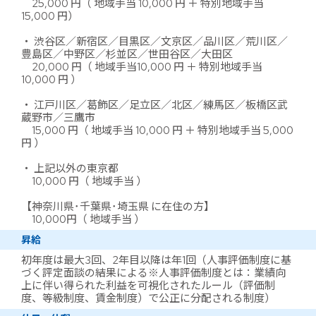
25,000 円（ 地域手当 10,000 円 ＋ 特別地域手当
15,000 円）
・ 渋谷区／新宿区／目黒区／文京区／品川区／荒川区／
豊島区／中野区／杉並区／世田谷区／大田区
20,000 円（ 地域手当10,000 円 ＋ 特別地域手当
10,000 円 ）
・ 江戸川区／葛飾区／足立区／北区／練馬区／板橋区武
蔵野市／三鷹市
15,000 円（ 地域手当 10,000 円 ＋ 特別地域手当 5,000
円 ）
・ 上記以外の東京都
10,000 円（ 地域手当 ）
【神奈川県･千葉県･埼玉県 に在住の方】
10,000円（ 地域手当 ）
昇給
初年度は最大3回、2年目以降は年1回（人事評価制度に基
づく評定面談の結果による※人事評価制度とは：業績向
上に伴い得られた利益を可視化されたルール（評価制
度、等級制度、賃金制度）で公正に分配される制度）