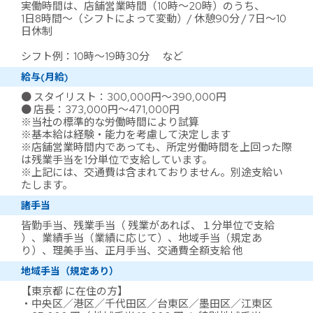
実働時間は、店舗営業時間（10時～20時）のうち、
1日8時間～（シフトによって変動）/ 休憩90分 / 7日～10
日休制
シフト例：10時～19時30分 など
給与(月給)
● スタイリスト：300,000円～390,000円
● 店長：373,000円～471,000円
※当社の標準的な労働時間により試算
※基本給は経験・能力を考慮して決定します
※店舗営業時間内であっても、所定労働時間を上回った際
は残業手当を1分単位で支給しています。
※上記には、交通費は含まれておりません。別途支給い
たします。
諸手当
皆勤手当、残業手当（ 残業があれば、１分単位で支給
）、業績手当（業績に応じて）、地域手当（規定あ
り）、理美手当、正月手当、交通費全額支給 他
地域手当（規定あり）
【東京都 に在住の方】
・中央区／港区／千代田区／台東区／墨田区／江東区