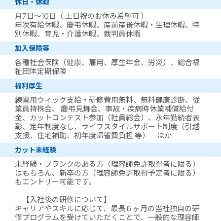
休日・休暇
月7日～10日（ 土日祝のお休み希望可 ）
年次有給休暇、慶弔休暇、産前産後休暇・生理休暇、特
別休暇、育児・介護休暇、裁判員休暇
加入保険等
各種社会保険（健康、雇用、厚生年金、労災）、総合福
祉団体定期保険
福利厚生
練習用ウィッグ支給・研修費用無料、無料健康診断、従
業員持株会、 慶弔見舞金、事故・疾病時休業補償給付
金、カットコンテスト参加（社員総会）、永年勤続者表
彰、定年制度なし、ライフスタイルサポート制度（引越
支援、住宅補助、初年度帰省費負担 等） ほか
カット未経験
未経験・ブランクのある方（理容師免許取得者に限る）
はもちろん、新卒の方（理容師免許取得予定者に限る）
もエントリー可能です。
【入社後の研修について】
キャリアやスキルに応じて、最長６ヶ月の当社独自の研
修プログラムを受けていただくことで、一般的な理容師