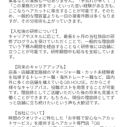
集客などの業務も一切ありません。「手荒れが辛くて…」
「この業務だけ苦手で…」といった苦い経験がある方も、
ここならヘアカットに専念することが可能です。そのた
め、一般的な理容室よりも一日の接客件数は多くなりま
すが、その分技術も上がっていきます。
【入社後の研修について】
キャリアやスキルに応じて、最長６ヶ月の当社独自の研
修プログラムを受けていただくことで、一般的な理容師
でいう下積み期間を経由することなく研修後には店舗に
立つことが可能です。研修期間中も給与を支給していま
す。
【将来のキャリアアップも】
店長・店舗運営路線のマネージャー職・カット未経験者
を指導するトレーナー職・海外トレーナー職など、国内
外に多くの店舗を構えているQB HOUSE。だからこそ
様々なキャリアパス、役職ポストを用意することが可能
です。理容師としてご活躍いただいた後の将来も見据えて
働くことができます。もちろん、現役の理容師としてず
っと店舗に立ち続けたいという声も大歓迎です。
【当社について】
時間のクオリティに特化した「お手軽で安心なヘアカッ
トサービス」を提供するヘアカット専門店「QB