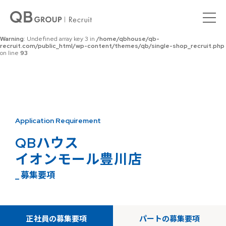
Warning
: Undefined array key 0 in
/home/qbhouse/qb-
recruit.com/public_html/wp-content/themes/qb/single-shop_recruit.php
on line
92
Warning
: Undefined array key 3 in
/home/qbhouse/qb-
recruit.com/public_html/wp-content/themes/qb/single-shop_recruit.php
on line
93
Application Requirement
QBハウス
イオンモール豊川店
_ 募集要項
正社員の募集要項
パートの募集要項