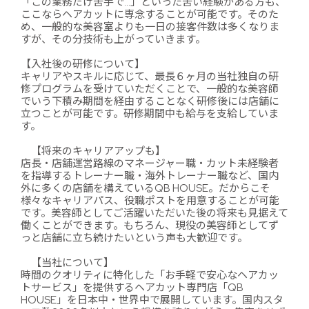
「この業務だけ苦手で…」といった苦い経験がある方も、
ここならヘアカットに専念することが可能です。そのた
め、一般的な美容室よりも一日の接客件数は多くなりま
すが、その分技術も上がっていきます。
【入社後の研修について】
キャリアやスキルに応じて、最長６ヶ月の当社独自の研
修プログラムを受けていただくことで、一般的な美容師
でいう下積み期間を経由することなく研修後には店舗に
立つことが可能です。研修期間中も給与を支給していま
す。
【将来のキャリアアップも】
店長・店舗運営路線のマネージャー職・カット未経験者
を指導するトレーナー職・海外トレーナー職など、国内
外に多くの店舗を構えているQB HOUSE。だからこそ
様々なキャリアパス、役職ポストを用意することが可能
です。美容師としてご活躍いただいた後の将来も見据えて
働くことができます。もちろん、現役の美容師としてず
っと店舗に立ち続けたいという声も大歓迎です。
【当社について】
時間のクオリティに特化した「お手軽で安心なヘアカッ
トサービス」を提供するヘアカット専門店「QB
HOUSE」を日本中・世界中で展開しています。国内スタ