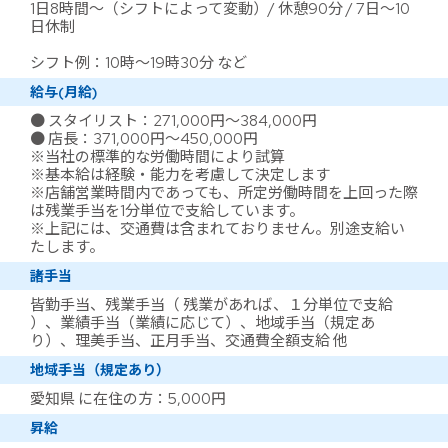
1日8時間～（シフトによって変動）/ 休憩90分 / 7日～10
日休制
シフト例：10時～19時30分 など
給与(月給)
● スタイリスト：271,000円～384,000円
● 店長：371,000円～450,000円
※当社の標準的な労働時間により試算
※基本給は経験・能力を考慮して決定します
※店舗営業時間内であっても、所定労働時間を上回った際
は残業手当を1分単位で支給しています。
※上記には、交通費は含まれておりません。別途支給い
たします。
諸手当
皆勤手当、残業手当（ 残業があれば、１分単位で支給
）、業績手当（業績に応じて）、地域手当（規定あ
り）、理美手当、正月手当、交通費全額支給 他
地域手当（規定あり）
愛知県 に在住の方：5,000円
昇給