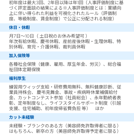
初年度は最大3回、2年目以降は年1回（人事評価制度に基
づく評定面談の結果による※人事評価制度とは：業績向
上に伴い得られた利益を可視化されたルール（評価制
度、等級制度、賃金制度）で公正に分配される制度）
休日・休暇
月7日～10日（ 土日祝のお休み希望可 ）
年次有給休暇、慶弔休暇、産前産後休暇・生理休暇、特
別休暇、育児・介護休暇、裁判員休暇
加入保険等
各種社会保険（健康、雇用、厚生年金、労災）、総合福
祉団体定期保険
福利厚生
練習用ウィッグ支給・研修費用無料、無料健康診断、従
業員持株会、 慶弔見舞金、事故・疾病時休業補償給付
金、カットコンテスト参加（社員総会）、永年勤続者表
彰、定年制度なし、ライフスタイルサポート制度（引越
支援、住宅補助、初年度帰省費負担 等） ほか
カット未経験
未経験・ブランクのある方（美容師免許取得者に限る）
はもちろん、新卒の方（美容師免許取得予定者に限る）