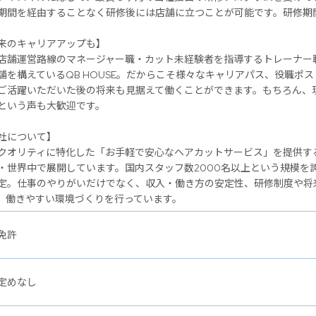
期間を経由することなく研修後には店舗に立つことが可能です。研修期
のキャリアアップも】
店舗運営路線のマネージャー職・カット未経験者を指導するトレーナー
舗を構えているQB HOUSE。だからこそ様々なキャリアパス、役職ポ
ご活躍いただいた後の将来も見据えて働くことができます。もちろん、
という声も大歓迎です。
社について】
クオリティに特化した「お手軽で安心なヘアカットサービス」を提供するヘ
・世界中で展開しています。国内スタッフ数2000名以上という規模を
定。仕事のやりがいだけでなく、収入・働き方の安定性、研修制度や将
、働きやすい環境づくりを行っています。
免許
定めなし