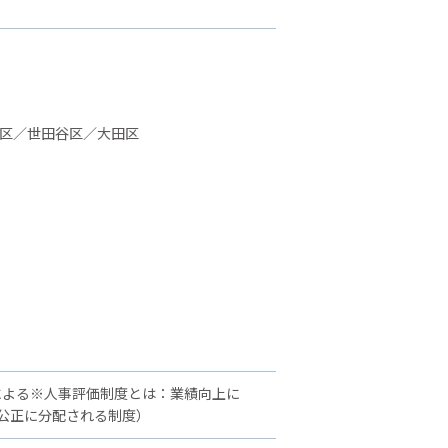
並区／世田谷区／大田区
による※人事評価制度とは：業績向上に
公正に分配される制度）