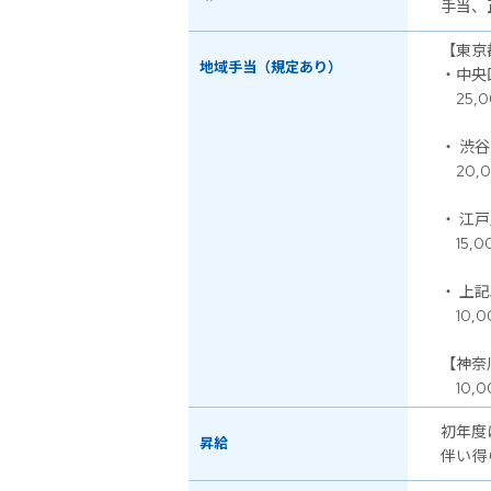
手当、
【東京
地域手当（規定あり）
・中央
25,0
・ 渋
20,0
・ 江
15,0
・ 上
10,0
【神奈
10,0
初年度
昇給
伴い得