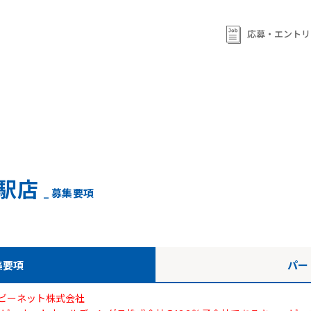
ml/wp-content/themes/qb/single-shop_recruit.php
on line
92
ml/wp-content/themes/qb/single-shop_recruit.php
on line
応募・エントリ
93
駅店
_ 募集要項
集要項
パー
ビーネット株式会社