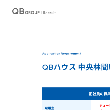
Warning
: Undefined array key 0 in
/home/qbhouse/qb-recruit.com/public_ht
Warning
: Undefined array key 3 in
/home/qbhouse/qb-recruit.com/public_ht
Application Requirement
QBハウス
中央林間
正社員の募
キュー
雇用主