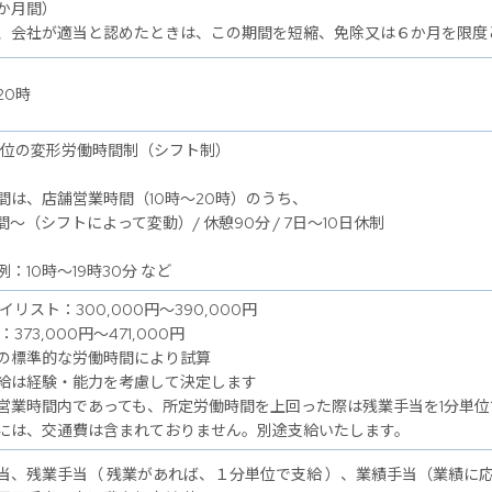
か月間）
、会社が適当と認めたときは、この期間を短縮、免除又は６か月を限度
20時
単位の変形労働時間制（シフト制）
間は、店舗営業時間（10時～20時）のうち、
間～（シフトによって変動）/ 休憩90分 / 7日～10日休制
：10時～19時30分 など
イリスト：300,000円～390,000円
：373,000円～471,000円
の標準的な労働時間により試算
給は経験・能力を考慮して決定します
営業時間内であっても、所定労働時間を上回った際は残業手当を1分単位
には、交通費は含まれておりません。別途支給いたします。
当、残業手当（ 残業があれば、１分単位で支給 ）、業績手当（業績に