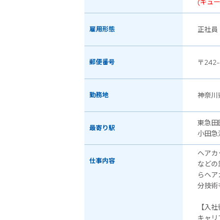
(キュ
雇用形態
正社員
郵便番号
〒242
勤務地
神奈川
東急田
最寄り駅
小田急
ヘアカ
仕事内容
などの
らヘア
分技術
【入社
キャリ