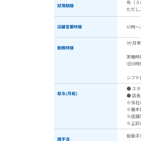
有（３
試用期間
ただし
店舗営業時間
10時～
1か月
勤務時間
実働時
1日8時
シフト例
● スタ
給与(月給)
● 店長
※当社
※基本
※店舗
※上記
皆勤手
諸手当