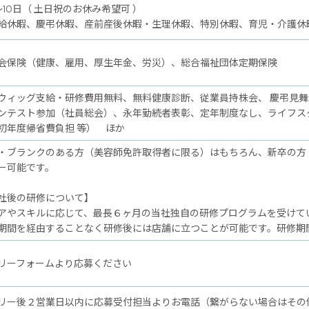
～10日（ 土日祝のお休み希望可 ）
給休暇、慶弔休暇、産前産後休暇・生理休暇、特別休暇、育児・介護休
会保険（健康、雇用、厚生年金、労災）、総合福祉団体定期保険
ウィッグ支給・研修費用無料、無料健康診断、従業員持株会、 慶弔見
ンテスト参加（社員総会）、永年勤続者表彰、定年制度なし、ライフス
初年度帰省費負担 等） ほか
・ブランクのある方（美容師免許取得者に限る）はもちろん、新卒の方
ー可能です。
後の研修について】
アやスキルに応じて、最長６ヶ月の当社独自の研修プログラムを受けて
期間を経由することなく研修後には店舗に立つことが可能です。研修期
リーフォームより応募ください
リー後２営業日以内に応募受付担当よりお電話（繋がらない場合はその