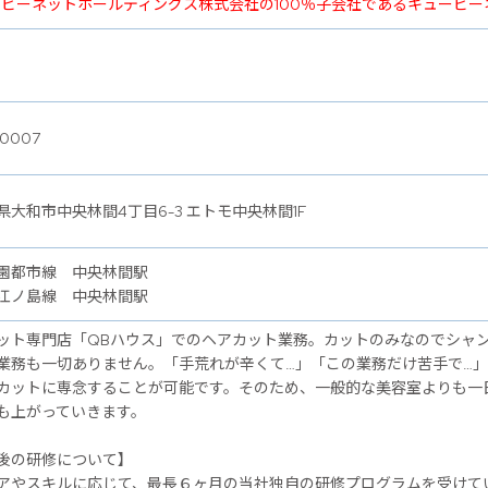
ービーネットホールディングス株式会社の100％子会社であるキュービ
-0007
県大和市中央林間4丁目6-3 エトモ中央林間1F
園都市線 中央林間駅
江ノ島線 中央林間駅
ット専門店「QBハウス」でのヘアカット業務。カットのみなのでシャ
業務も一切ありません。「手荒れが辛くて…」「この業務だけ苦手で…
カットに専念することが可能です。そのため、一般的な美容室よりも一
も上がっていきます。
後の研修について】
アやスキルに応じて、最長６ヶ月の当社独自の研修プログラムを受けて