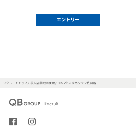
エントリー
リクルートトップ
求人店舗地図検索
QBハウス ゆめタウン佐賀店
シェアする
インスタグラム