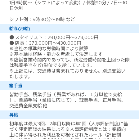
1日8時間～（シフトによって変動）/ 休憩90分 / 7日～10
日休制
シフト例：9時30分～19時 など
給与(月給)
● スタイリスト：291,000円～378,000円
● 店長：373,000円～430,000円
※当社の標準的な労働時間により試算
※基本給は経験・能力を考慮して決定します
※店舗営業時間内であっても、所定労働時間を上回った際
は残業手当を1分単位で支給しています。
※上記には、交通費は含まれておりません。別途支給い
たします。
諸手当
皆勤手当、残業手当（ 残業があれば、１分単位で支給
）、業績手当（業績に応じて）、理美手当、正月手当、
交通費全額支給 他
昇給
初年度は最大3回、2年目以降は年1回（人事評価制度に基
づく評定面談の結果による※人事評価制度とは：業績向
上に伴い得られた利益を可視化されたルール（評価制