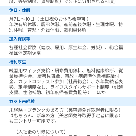
度、等級制度、賃金制度）で公正に分配される制度）
休日・休暇
月7日～10日（ 土日祝のお休み希望可 ）
年次有給休暇、慶弔休暇、産前産後休暇・生理休暇、特
別休暇、育児・介護休暇、裁判員休暇
加入保険等
各種社会保険（健康、雇用、厚生年金、労災）、総合福
祉団体定期保険
福利厚生
練習用ウィッグ支給・研修費用無料、無料健康診断、従
業員持株会、 慶弔見舞金、事故・疾病時休業補償給付
金、カットコンテスト参加（社員総会）、永年勤続者表
彰、定年制度なし、ライフスタイルサポート制度（引越
支援、住宅補助、初年度帰省費負担 等） ほか
カット未経験
未経験・ブランクのある方（美容師免許取得者に限る）
はもちろん、新卒の方（美容師免許取得予定者に限る）
もエントリー可能です。
【入社後の研修について】