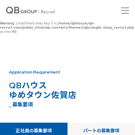
Warning
: Undefined array key 0 in
/home/qbhouse/qb-
recruit.com/public_html/wp-content/themes/qb/single-shop_recruit.php
on line
92
Warning
: Undefined array key 3 in
/home/qbhouse/qb-
recruit.com/public_html/wp-content/themes/qb/single-shop_recruit.php
on line
93
Application Requirement
QBハウス
ゆめタウン佐賀店
_ 募集要項
正社員の募集要項
パートの募集要項