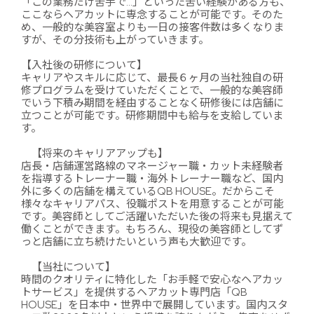
「この業務だけ苦手で…」といった苦い経験がある方も、
ここならヘアカットに専念することが可能です。そのた
め、一般的な美容室よりも一日の接客件数は多くなりま
すが、その分技術も上がっていきます。
【入社後の研修について】
キャリアやスキルに応じて、最長６ヶ月の当社独自の研
修プログラムを受けていただくことで、一般的な美容師
でいう下積み期間を経由することなく研修後には店舗に
立つことが可能です。研修期間中も給与を支給していま
す。
【将来のキャリアアップも】
店長・店舗運営路線のマネージャー職・カット未経験者
を指導するトレーナー職・海外トレーナー職など、国内
外に多くの店舗を構えているQB HOUSE。だからこそ
様々なキャリアパス、役職ポストを用意することが可能
です。美容師としてご活躍いただいた後の将来も見据えて
働くことができます。もちろん、現役の美容師としてず
っと店舗に立ち続けたいという声も大歓迎です。
【当社について】
時間のクオリティに特化した「お手軽で安心なヘアカッ
トサービス」を提供するヘアカット専門店「QB
HOUSE」を日本中・世界中で展開しています。国内スタ