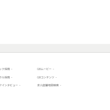
購入する商品に関する情報を収集する
ラー、ファイヤーフォックス、サファ
ンネーム、利用者のインターネットプ
トにアクセスするために利用者が参照し
含みます。

る技術”と題するセクションをご確認くだ
イスを利用するとき、当社のウェブサ
を利用するときに、当社は利用者の物
位置情報（利用者のIPアドレスと請
位置情報の収集についてオプトアウト
ック採用
QBムービー
ラル採用
QBコンテンツ
に、店内カメラを利用します。当社は
フインタビュー
求人店舗地図検索
に記載することがあります。

ター、グーグルプラス、インスタグラム