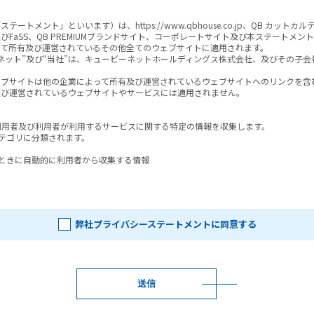
メント」といいます）は、https://www.qbhouse.co.jp、QB カットカルテ
及びFaSS、QB PREMIUMブランドサイト、コーポレートサイト及び本ステート
て所有及び運営されているその他全てのウェブサイトに適用されます。

ネット”及び“当社”は、キュービーネットホールディングス株式会社、及びその子会
ブサイトは他の企業によって所有及び運営されているウェブサイトへのリンクを含む
び運営されているウェブサイトやサービスには適用されません。

用者及び利用者が利用するサービスに関する特定の情報を収集します。

テゴリに分類されます。

ときに自動的に利用者から収集する情報

、当社は利用者が当社に提供する情報を取得します。当社の“サービス”を利用する
のウェブサイトを閲覧すること、アンケートやプロモーションに参加することがあり
弊社プライバシーステートメントに同意する
者の氏名、ユーザーネーム、パスワード、メールアドレス、郵便番号、電話番号、住
基礎となる情報、電子カットカルテ、その他利用者が当社に提供することを選択した
ときに、当社が収集する情報

に、当社は利用者が利用するサービス及びそれらの利用方法に関する情報を収集する
送信