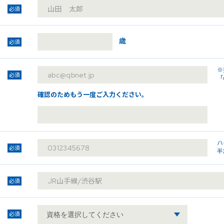
必須
歳
必須
※
必須
「
確認のためもう一度ご入力ください。
ハ
必須
半
必須
必須