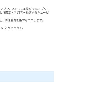
アプリ、QB HOUSE及びFaSSアプリ
メントに閲覧者や利用者を誘導するキュービ
社、関連会社を指すものとします。

ことができます。

例としては、利用者が当社の店舗にお
ます。

所、クレジットカード番号のような金
情報があります。

ことができます。この情報には次の情