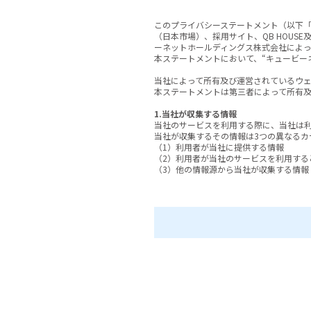
このプライバシーステートメント（以下「ステート
（日本市場）、採用サイト、QB HOUSE
ーネットホールディングス株式会社によっ
本ステートメントにおいて、“キュービー
当社によって所有及び運営されているウェ
本ステートメントは第三者によって所有及
1.当社が収集する情報
当社のサービスを利用する際に、当社は利
当社が収集するその情報は3つの異なるカ
（1）利用者が当社に提供する情報

（2）利用者が当社のサービスを利用する
（3）他の情報源から当社が収集する情報

(1) 利用者が当社に提供する情報

利用者が当社のサービスを利用するときに
いて当社のサービスを購入すること、当社
利用者が当社に提供する情報には、利用
融口座情報、誕生日、出生地、人口統計の
（2）利用者が当社のサービスを利用する
利用者が当社のサービスを利用するとき
報を含みます。

購買に関する情報
