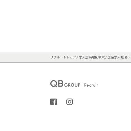
当社は、商品の購入場所、商品の購入頻
ことができます。

この情報はデバイス、利用者のオペレー
リ、クローム、その他ブラウザを利用し
ロトコル（IP）アドレス、利用者のデバ
たウェブサイト、利用者が要求したウェブ
この情報を収集するため、当社はクッキー
さい。

位置情報

利用者が当社のサービスにアクセスする
イトにアクセスするためにコンピュータ
リクルートトップ
求人店舗地図検索
店舗求人 応募
理的位置情報を収集することができます。
当社は、利用者の近くの店舗に関する情報
求書情報又は郵便番号のような情報に基
を希望する場合には、下記の“利用者の選
店内カメラの情報

当社は、店内において従業員と利用者の
セキュリティ上の必要性があるときを除き
シェアする
インスタグラム
電子カットカルテに記載する情報

当社のスタイリストは利用者の当社サービ
（3）他の情報源から当社が収集する情報

当社は、公開され入手可能な情報を収集