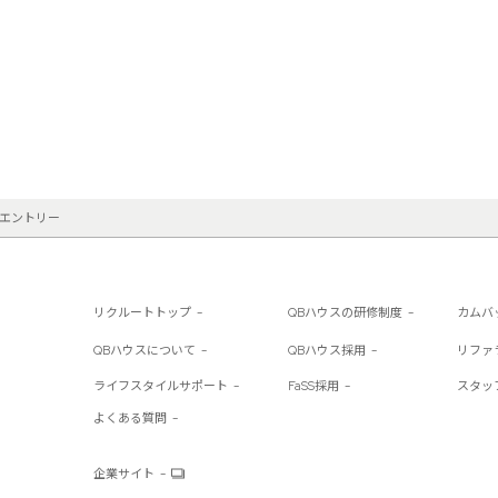
度、及び購入によって利用者が獲得したポイントなどの利益に関する情報、利用者が
ションシステム、利用者のブラウザ（例えば、利用者がインターネットエクスプロー
ていたかどうか）、利用者のインターネットサービスプロバイダー、利用者のドメイ
イス識別子（又はUDID）、当社のサービスにアクセスした日時、当社のウェブサイ
ページ、それら要求の日時、利用者がクリック又はスクロールした広告対象の種類を
、及びこれらに類似する技術を利用します。下記の“5.クッキーその他これに類す
ために利用者が位置情報サービスをオンにしたスマートフォン又は他のモバイルデバ
ーを利用するとき、又は当社のモバイルアプリケーション内にある店舗検索サービス
・エントリー


を提供したり、利用者のモバイルデバイス上で他のサービスを提供するために、他の
づく情報）に利用者の物理的位置情報を組み合わせることができます。利用者がこの
択”と題するセクションをご確認ください。

リクルートトップ
QBハウスの研修制度
カムバ
QBハウスについて
QBハウス採用
リファ
安全を維持し、当社のカスタマーエクスペリエンスを向上する方法を見つけ出すため
これらのカメラを個人を特定するために利用しません。

ライフスタイルサポート
FaSS採用
スタッ
よくある質問
スの利用の品質向上と安全の確保のために、利用者の頭部の特徴を電子カットカルテ
企業サイト
します。例えば、当社は利用者がブログ、チャットルーム、フェイスブック、ツイッ