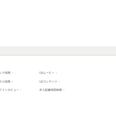
購入する商品に関する情報を収集する
ラー、ファイヤーフォックス、サファ
ンネーム、利用者のインターネットプ
トにアクセスするために利用者が参照し
含みます。

る技術”と題するセクションをご確認くだ
イスを利用するとき、当社のウェブサ
を利用するときに、当社は利用者の物
位置情報（利用者のIPアドレスと請
位置情報の収集についてオプトアウト
ック採用
QBムービー
ラル採用
QBコンテンツ
に、店内カメラを利用します。当社は
フインタビュー
求人店舗地図検索
に記載することがあります。

ター、グーグルプラス、インスタグラム