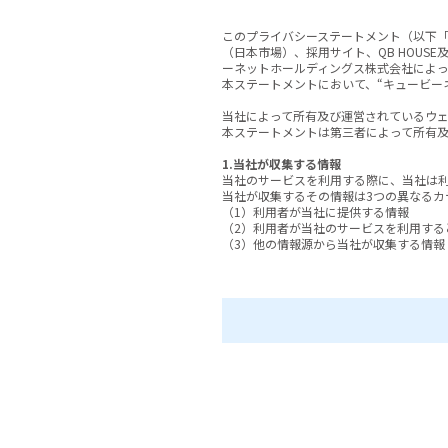
このプライバシーステートメント（以下「ステート
（日本市場）、採用サイト、QB HOUSE
ーネットホールディングス株式会社によっ
本ステートメントにおいて、“キュービー
当社によって所有及び運営されているウェ
本ステートメントは第三者によって所有及
1.当社が収集する情報
当社のサービスを利用する際に、当社は利
当社が収集するその情報は3つの異なるカ
（1）利用者が当社に提供する情報

（2）利用者が当社のサービスを利用する
（3）他の情報源から当社が収集する情報

(1) 利用者が当社に提供する情報

利用者が当社のサービスを利用するときに
いて当社のサービスを購入すること、当社
利用者が当社に提供する情報には、利用
融口座情報、誕生日、出生地、人口統計の
（2）利用者が当社のサービスを利用する
利用者が当社のサービスを利用するとき
報を含みます。

購買に関する情報
