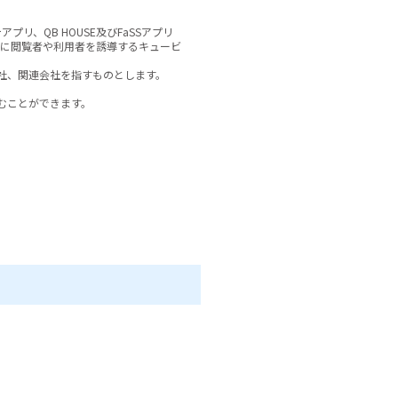
アプリ、QB HOUSE及びFaSSアプリ
メントに閲覧者や利用者を誘導するキュービ
社、関連会社を指すものとします。

ことができます。

例としては、利用者が当社の店舗にお
ます。

所、クレジットカード番号のような金
情報があります。

ことができます。この情報には次の情