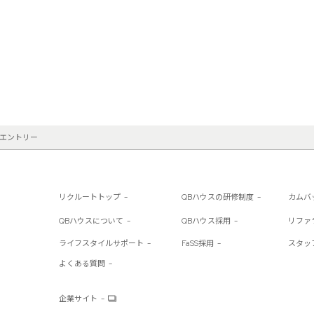
度、及び購入によって利用者が獲得したポイントなどの利益に関する情報、利用者が
ションシステム、利用者のブラウザ（例えば、利用者がインターネットエクスプロー
ていたかどうか）、利用者のインターネットサービスプロバイダー、利用者のドメイ
イス識別子（又はUDID）、当社のサービスにアクセスした日時、当社のウェブサイ
ページ、それら要求の日時、利用者がクリック又はスクロールした広告対象の種類を
、及びこれらに類似する技術を利用します。下記の“5.クッキーその他これに類す
ために利用者が位置情報サービスをオンにしたスマートフォン又は他のモバイルデバ
ーを利用するとき、又は当社のモバイルアプリケーション内にある店舗検索サービス
・エントリー


を提供したり、利用者のモバイルデバイス上で他のサービスを提供するために、他の
づく情報）に利用者の物理的位置情報を組み合わせることができます。利用者がこの
択”と題するセクションをご確認ください。

リクルートトップ
QBハウスの研修制度
カムバ
QBハウスについて
QBハウス採用
リファ
安全を維持し、当社のカスタマーエクスペリエンスを向上する方法を見つけ出すため
これらのカメラを個人を特定するために利用しません。

ライフスタイルサポート
FaSS採用
スタッ
よくある質問
スの利用の品質向上と安全の確保のために、利用者の頭部の特徴を電子カットカルテ
企業サイト
します。例えば、当社は利用者がブログ、チャットルーム、フェイスブック、ツイッ