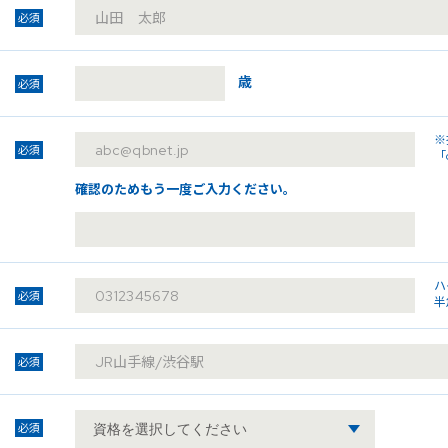
必須
歳
必須
※
必須
「
確認のためもう一度ご入力ください。
ハ
必須
半
必須
必須