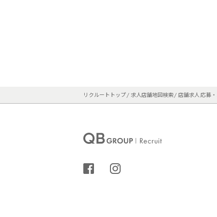
当社は、商品の購入場所、商品の購入頻
ことができます。

この情報はデバイス、利用者のオペレー
リ、クローム、その他ブラウザを利用し
ロトコル（IP）アドレス、利用者のデバ
たウェブサイト、利用者が要求したウェブ
この情報を収集するため、当社はクッキー
さい。

位置情報

利用者が当社のサービスにアクセスする
イトにアクセスするためにコンピュータ
リクルートトップ
求人店舗地図検索
店舗求人 応募
理的位置情報を収集することができます。
当社は、利用者の近くの店舗に関する情報
求書情報又は郵便番号のような情報に基
を希望する場合には、下記の“利用者の選
店内カメラの情報

当社は、店内において従業員と利用者の
セキュリティ上の必要性があるときを除き
シェアする
インスタグラム
電子カットカルテに記載する情報

当社のスタイリストは利用者の当社サービ
（3）他の情報源から当社が収集する情報

当社は、公開され入手可能な情報を収集