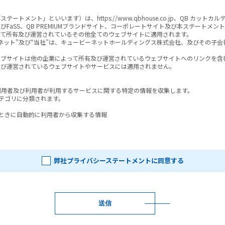
メント」といいます）は、https://www.qbhouse.co.jp、QB カットカルテ
及びFaSS、QB PREMIUMブランドサイト、コーポレートサイト及び本ステート
て所有及び運営されているその他全てのウェブサイトに適用されます。

ネット”及び“当社”は、キュービーネットホールディングス株式会社、及びその子会
ブサイトは他の企業によって所有及び運営されているウェブサイトへのリンクを含む
び運営されているウェブサイトやサービスには適用されません。

用者及び利用者が利用するサービスに関する特定の情報を収集します。

テゴリに分類されます。

ときに自動的に利用者から収集する情報

、当社は利用者が当社に提供する情報を取得します。当社の“サービス”を利用する
のウェブサイトを閲覧すること、アンケートやプロモーションに参加することがあり
弊社プライバシーステートメントに同意する
者の氏名、ユーザーネーム、パスワード、メールアドレス、郵便番号、電話番号、住
基礎となる情報、電子カットカルテ、その他利用者が当社に提供することを選択した
ときに、当社が収集する情報

に、当社は利用者が利用するサービス及びそれらの利用方法に関する情報を収集する
送信